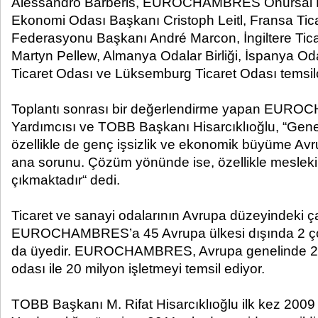
Alessandro Barberis, EUROCHAMBRES Onursal B
Ekonomi Odası Başkanı Cristoph Leitl, Fransa Tic
Federasyonu Başkanı André Marcon, İngiltere Tica
Martyn Pellew, Almanya Odalar Birliği, İspanya Oda
Ticaret Odası ve Lüksemburg Ticaret Odası temsilcile
Toplantı sonrası bir değerlendirme yapan EU
Yardımcısı ve TOBB Başkanı Hisarcıklıoğlu, “Genel
özellikle de genç işsizlik ve ekonomik büyüme Avr
ana sorunu. Çözüm yönünde ise, özellikle mesleki
çıkmaktadır“ dedi.
Ticaret ve sanayi odalarının Avrupa düzeyindeki ça
EUROCHAMBRES’a 45 Avrupa ülkesi dışında 2 çok
da üyedir. EUROCHAMBRES, Avrupa genelinde 2.0
odası ile 20 milyon işletmeyi temsil ediyor.
TOBB Başkanı M. Rifat Hisarcıklıoğlu ilk kez 2009 