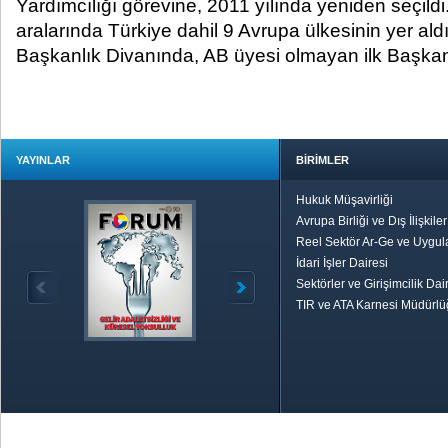
Yardımcılığı görevine, 2011 yılında yeniden seçildi.
aralarında Türkiye dahil 9 Avrupa ülkesinin ye
Başkanlık Divanında, AB üyesi olmayan ilk Başkan
YAYINLAR
BİRİMLER
Hukuk Müşavirliği
Avrupa Birliği ve Dış İlişkile
Reel Sektör Ar-Ge ve Uygul
İdari İşler Dairesi
Sektörler ve Girişimcilik Dai
TIR ve ATA Karnesi Müdürl
Özetle TOBB
Ekonomik R