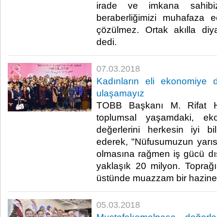
irade ve imkana sahibiz.
beraberliğimizi muhafaza e
çözülmez. Ortak akılla diyal
dedi.​
07.03.2018
Kadınların eli ekonomiye 
ulaşamayız
TOBB Başkanı M. Rifat His
toplumsal yaşamdaki, eko
değerlerini herkesin iyi bi
ederek, "Nüfusumuzun yarıs
olmasına rağmen iş gücü dı
yaklaşık 20 milyon. Toprağın
üstünde muazzam bir hazine y
05.03.2018