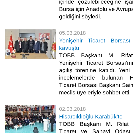
içinde çözülebileceğine işar
Bursa için Anadolu ve Avrupa’
geldiğini söyledi.​
05.03.2018
Yenişehir Ticaret Borsas
kavuştu
TOBB Başkanı M. Rifat H
Yenişehir Ticaret Borsası’n
açılış törenine katıldı. Yen
incelemelerde bulunan His
Ticaret Borsası Başkanı Saim
meclis üyeleriyle sohbet etti.​
02.03.2018
Hisarcıklıoğlu Karabük’te
TOBB Başkanı M. Rifat Hi
Ticaret ve Sanayi Odası 