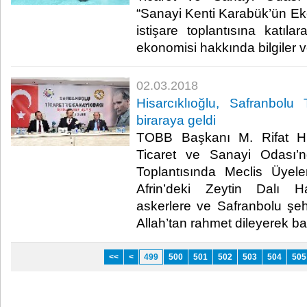
“Sanayi Kenti Karabük’ün E
istişare toplantısına katıl
ekonomisi hakkında bilgiler ve
02.03.2018
Hisarcıklıoğlu, Safranbolu
biraraya geldi
TOBB Başkanı M. Rifat His
Ticaret ve Sanayi Odası’n
Toplantısında Meclis Üyele
Afrin’deki Zeytin Dalı H
askerlere ve Safranbolu şeh
Allah’tan rahmet dileyerek baş
<<
<
499
500
501
502
503
504
505