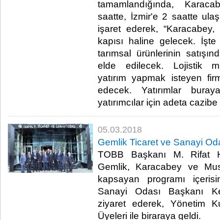
tamamlandığında, Karacab
saatte, İzmir'e 2 saatte u
işaret ederek, “Karacabey,
kapısı haline gelecek. İşt
tarımsal ürünlerinin satışı
elde edilecek. Lojistik m
yatırım yapmak isteyen firm
edecek. Yatırımlar bura
yatırımcılar için adeta cazibe
05.03.2018
Gemlik Ticaret ve Sanayi Oda
TOBB Başkanı M. Rifat His
Gemlik, Karacabey ve Must
kapsayan programı içeris
Sanayi Odası Başkanı Ke
ziyaret ederek, Yönetim K
Üyeleri ile biraraya geldi.​