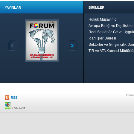
YAYINLAR
BİRİMLER
Hukuk Müşavirliği
Avrupa Birliği ve Dış İlişkile
Reel Sektör Ar-Ge ve Uygul
İdari İşler Dairesi
Sektörler ve Girişimcilik Dai
TIR ve ATA Karnesi Müdürl
Özetle TOBB
Ekonomik R
Dumlu
RSS
IPv6 Aktif