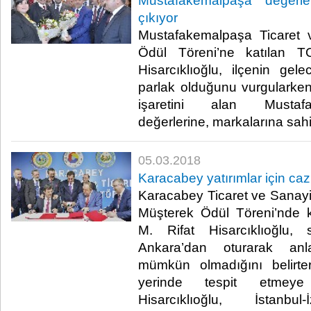
Mustafakemalpaşa değerle
çıkıyor
Mustafakemalpaşa Ticaret
Ödül Töreni’ne katılan 
Hisarcıklıoğlu, ilçenin ge
parlak olduğunu vurgularken, 
işaretini alan Mustaf
değerlerine, markalarına sahip 
05.03.2018
Karacabey yatırımlar için ca
Karacabey Ticaret ve Sanayi
Müşterek Ödül Töreni’nde
M. Rifat Hisarcıklıoğlu, 
Ankara’dan oturarak an
mümkün olmadığını belirte
yerinde tespit etmeye ça
Hisarcıklıoğlu, İstanb