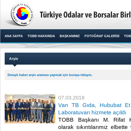
ANA SAYFA
TOBB HAKKINDA
BAŞKANIMIZ
FOTOĞRAF GALERİSİ
TOB
Arşiv
Detaylı haber arşiv araması yapmak için buraya tıklayın.
07.03.2018
Van TB Gıda, Hububat Et 
Laboratuvarı hizmete açıldı
TOBB Başkanı M. Rifat Hi
olarak sıkıntılarımız elbett