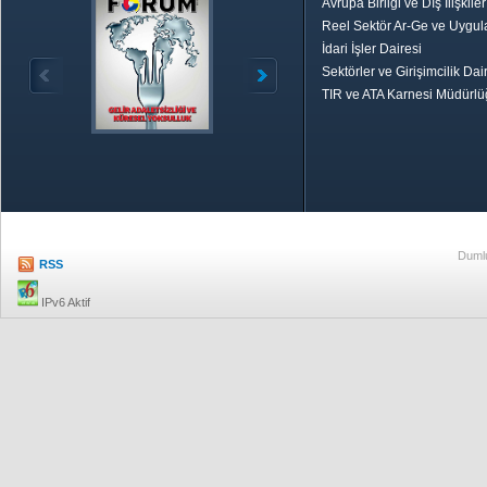
Avrupa Birliği ve Dış İlişkile
Reel Sektör Ar-Ge ve Uygul
İdari İşler Dairesi
Sektörler ve Girişimcilik Dai
TIR ve ATA Karnesi Müdürl
Özetle TOBB
Ekonomik R
Dumlu
RSS
IPv6 Aktif