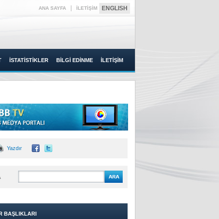
|
ENGLISH
ANA SAYFA
İLETİŞİM
T
İSTATİSTİKLER
BİLGİ EDİNME
İLETİŞİM
Yazdır
A
R BAŞLIKLARI