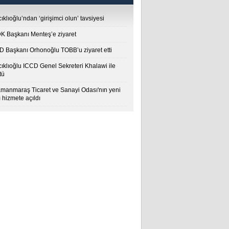
ıklıoğlu’ndan ‘girişimci olun’ tavsiyesi
 Başkanı Menteş’e ziyaret
 Başkanı Orhonoğlu TOBB’u ziyaret etti
cıklıoğlu ICCD Genel Sekreteri Khalawi ile
tü
manmaraş Ticaret ve Sanayi Odası'nın yeni
 hizmete açıldı