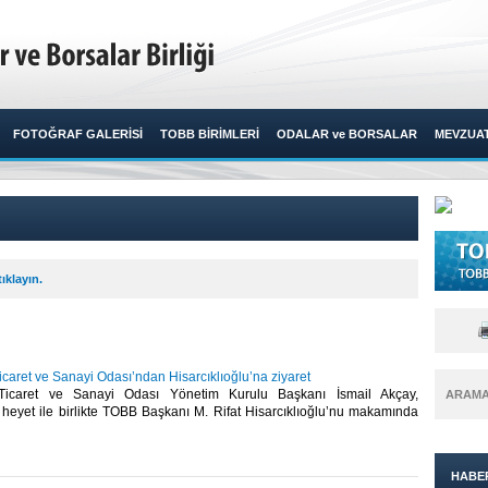
FOTOĞRAF GALERİSİ
TOBB BİRİMLERİ
ODALAR ve BORSALAR
MEVZUA
ıklayın.
aret ve Sanayi Odası’ndan Hisarcıklıoğlu’na ziyaret
icaret ve Sanayi Odası Yönetim Kurulu Başkanı İsmail Akçay,
ARAM
 heyet ile birlikte TOBB Başkanı M. Rifat Hisarcıklıoğlu’nu makamında
HABE