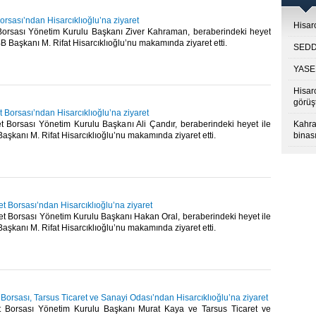
orsası’ndan Hisarcıklıoğlu’na ziyaret
Hisarc
Borsası Yönetim Kurulu Başkanı Ziver Kahraman, beraberindeki heyet
BB Başkanı M. Rifat Hisarcıklıoğlu’nu makamında ziyaret etti.​
SEDDK
YASED
Hisar
görüş
t Borsası’ndan Hisarcıklıoğlu’na ziyaret
et Borsası Yönetim Kurulu Başkanı Ali Çandır, beraberindeki heyet ile
Kahra
Başkanı M. Rifat Hisarcıklıoğlu’nu makamında ziyaret etti.​
binası
t Borsası’ndan Hisarcıklıoğlu’na ziyaret
et Borsası Yönetim Kurulu Başkanı Hakan Oral, beraberindeki heyet ile
Başkanı M. Rifat Hisarcıklıoğlu’nu makamında ziyaret etti.​
 Borsası, Tarsus Ticaret ve Sanayi Odası’ndan Hisarcıklıoğlu’na ziyaret
t Borsası Yönetim Kurulu Başkanı Murat Kaya ve Tarsus Ticaret ve