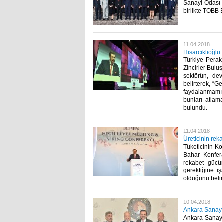
Sanayi Odası 
birlikte TOBB 
11.04.2018
Hisarcıklıoğlu
Türkiye Perak
Zincirler Bulu
sektörün, dev
belirterek, “G
faydalanmamış
bunları atlam
bulundu.​
11.04.2018
Üreticinin rek
Tüketicinin K
Bahar Konfera
rekabet gücü
gerektiğine i
olduğunu belirtt
10.04.2018
Ankara Sanayi
Ankara Sanayi