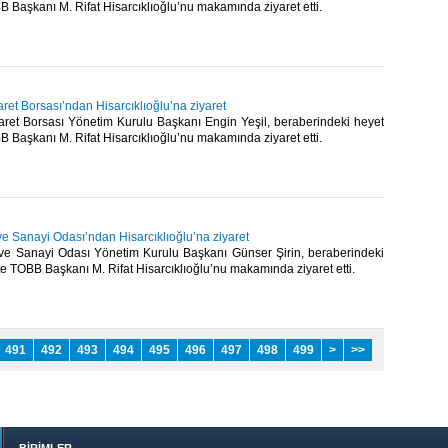
BB Başkanı M. Rifat Hisarcıklıoğlu’nu makamında ziyaret etti.​
aret Borsası’ndan Hisarcıklıoğlu’na ziyaret
caret Borsası Yönetim Kurulu Başkanı Engin Yeşil, beraberindeki heyet
BB Başkanı M. Rifat Hisarcıklıoğlu’nu makamında ziyaret etti.​
ve Sanayi Odası’ndan Hisarcıklıoğlu’na ziyaret
 ve Sanayi Odası Yönetim Kurulu Başkanı Günser Şirin, beraberindeki
ikte TOBB Başkanı M. Rifat Hisarcıklıoğlu’nu makamında ziyaret etti.​
491
492
493
494
495
496
497
498
499
>
>>