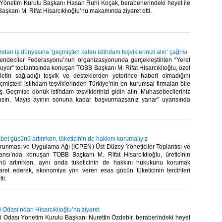
Yönetim Kurulu Başkanı Hasan Ruhi Koçak, beraberlerindeki heyet ile
Başkanı M. Rifat Hisarcıklıoğlu’nu makamında ziyaret etti.​
’ndan iş dünyasına ‘geçmişten kalan istihdam teşviklerinizi alın’ çağrısı
endeciler Federasyonu’nun organizasyonunda gerçekleştirilen “Yerel
şuyor” toplantısında konuşan TOBB Başkanı M. Rifat Hisarcıklıoğlu, özel
letin sağladığı teşvik ve desteklerden yeterince haberi olmadığını
eçmişteki istihdam teşviklerinden Türkiye’nin en kurumsal firmaları bile
. Geçmişe dönük istihdam teşviklerinizi gidin alın. Muhasebecileriniz
asın. Mayıs ayının sonuna kadar başvurmazsanız yanar” uyarısında
abet gücünü artırırken, tüketicinin de hakkını korumalıyız
orunması ve Uygulama Ağı (ICPEN) Üst Düzey Yöneticiler Toplantısı ve
nsı’nda konuşan TOBB Başkanı M. Rifat Hisarcıklıoğlu, üreticinin
nü artırırken, aynı anda tüketicinin de hakkını hukukunu korumak
şaret ederek, ekonomiye yön veren esas gücün tüketicinin tercihleri
i.​
 Odası’ndan Hisarcıklıoğlu’na ziyaret
 Odası Yönetim Kurulu Başkanı Nurettin Özdebir, beraberindeki heyet