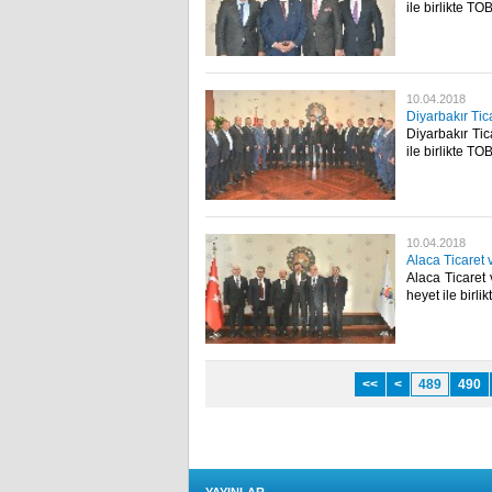
ile birlikte TO
10.04.2018
Diyarbakır Tic
Diyarbakır Ti
ile birlikte TO
10.04.2018
Alaca Ticaret 
Alaca Ticaret
heyet ile birl
<<
<
489
490