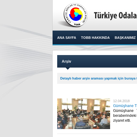
ANA SAYFA
TOBB HAKKINDA
BAŞKANIMIZ
Arşiv
Detaylı haber arşiv araması yapmak için buraya t
12.04.2018
Gümüşhane Tic
Gümüşhane T
beraberindeki
ziyaret etti.​