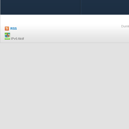
Özetle TOBB
Ekonomik R
Dumlu
RSS
IPv6 Aktif