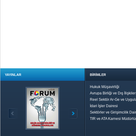
YAYINLAR
BİRİMLER
Hukuk Müşavirliği
Avrupa Birliği ve Dış İlişkile
Reel Sektör Ar-Ge ve Uygul
İdari İşler Dairesi
Sektörler ve Girişimcilik Dai
TIR ve ATA Karnesi Müdürl