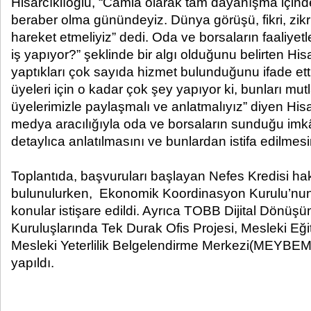
Hisarcıklıoğlu, “Camia olarak tam dayanışma içinde
beraber olma günündeyiz. Dünya görüşü, fikri, zikri
hareket etmeliyiz” dedi. Oda ve borsaların faaliyetle
iş yapıyor?” şeklinde bir algı olduğunu belirten Hisar
yaptıkları çok sayıda hizmet bulunduğunu ifade ett
üyeleri için o kadar çok şey yapıyor ki, bunları m
üyelerimizle paylaşmalı ve anlatmalıyız” diyen Hisar
medya aracılığıyla oda ve borsaların sunduğu imk
detaylıca anlatılmasını ve bunlardan istifa edilmesin
Toplantıda, başvuruları başlayan Nefes Kredisi ha
bulunulurken, Ekonomik Koordinasyon Kurulu’nun 
konular istişare edildi. Ayrıca TOBB Dijital Dönüşü
Kuruluşlarında Tek Durak Ofis Projesi, Mesleki Eğiti
Mesleki Yeterlilik Belgelendirme Merkezi(MEYBEM)
yapıldı.