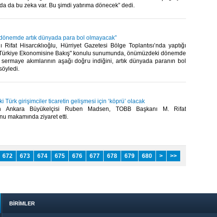
 da bu zeka var. Bu şimdi yatırıma dönecek” dedi.​
dönemde artık dünyada para bol olmayacak”
Rifat Hisarcıklıoğlu, Hürriyet Gazetesi Bölge Toplantısı’nda yaptığı
 Türkiye Ekonomisine Bakış" konulu sunumunda, önümüzdeki dönemde
 sermaye akımlarının aşağı doğru indiğini, artık dünyada paranın bol
öyledi.​
 Türk girişimciler ticaretin gelişmesi için ‘köprü’ olacak
ın Ankara Büyükelçisi Ruben Madsen, TOBB Başkanı M. Rifat
nu makamında ziyaret etti. ​
672
673
674
675
676
677
678
679
680
>
>>
BİRİMLER