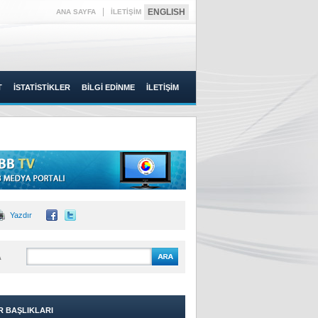
|
ENGLISH
ANA SAYFA
İLETİŞİM
T
İSTATİSTİKLER
BİLGİ EDİNME
İLETİŞİM
Yazdır
A
R BAŞLIKLARI