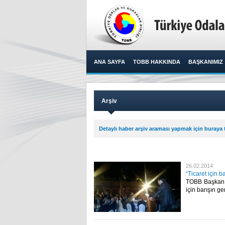
ANA SAYFA
TOBB HAKKINDA
BAŞKANIMIZ
Arşiv
Detaylı haber arşiv araması yapmak için buraya t
26.02.2014
“Ticaret için b
TOBB Başkanı M
için barışın ge