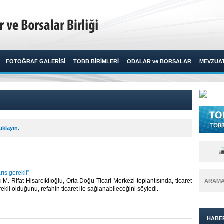
FOTOĞRAF GALERİSİ
TOBB BİRİMLERİ
ODALAR ve BORSALAR
MEVZUA
ıklayın.
arış gerekli”
. Rifat Hisarcıklıoğlu, Orta Doğu Ticari Merkezi toplantısında, ticaret
ARAM
rekli olduğunu, refahin ticaret ile sağlanabileceğini söyledi.​
HABE