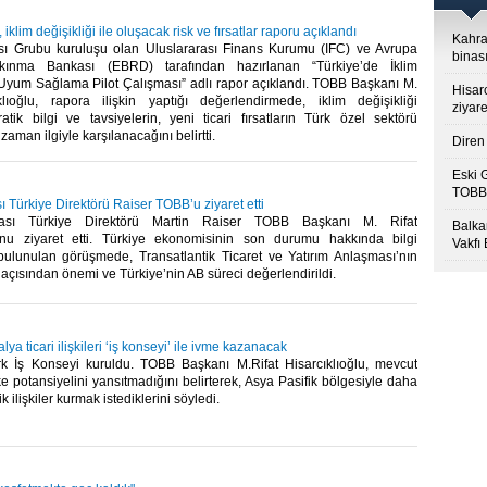
, iklim değişikliği ile oluşacak risk ve fırsatlar raporu açıklandı
Kahra
ı Grubu kuruluşu olan Uluslararası Finans Kurumu (IFC) ve Avrupa
binası
kınma Bankası (EBRD) tarafından hazırlanan “Türkiye’de İklim
 Uyum Sağlama Pilot Çalışması” adlı rapor açıklandı. TOBB Başkanı M.
Hisar
klıoğlu, rapora ilişkin yaptığı değerlendirmede, iklim değişikliği
ziyare
tik bilgi ve tavsiyelerin, yeni ticari fırsatların Türk özel sektörü
zaman ilgiyle karşılanacağını belirtti.​
Diren 
Eski 
TOBB’
Türkiye Direktörü Raiser TOBB’u ziyaret etti
sı Türkiye Direktörü Martin Raiser TOBB Başkanı M. Rifat
Balkan
u’nu ziyaret etti. Türkiye ekonomisinin son durumu hakkında bilgi
Vakfı
 bulunulan görüşmede, Transatlantik Ticaret ve Yatırım Anlaşması’nın
 açısından önemi ve Türkiye’nin AB süreci değerlendirildi. ​
lya ticari ilişkileri ‘iş konseyi’ ile ivme kazanacak
rk İş Konseyi kuruldu. TOBB Başkanı M.Rifat Hisarcıklıoğlu, mevcut
ülke potansiyelini yansıtmadığını belirterek, Asya Pasifik bölgesiyle daha
ilişkiler kurmak istediklerini söyledi.​