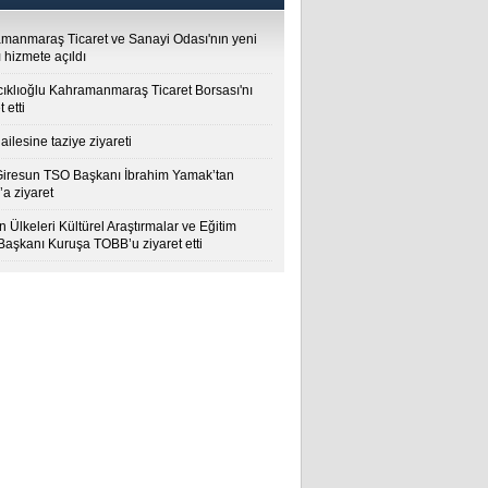
manmaraş Ticaret ve Sanayi Odası'nın yeni
 hizmete açıldı
cıklıoğlu Kahramanmaraş Ticaret Borsası'nı
t etti
ailesine taziye ziyareti
Giresun TSO Başkanı İbrahim Yamak’tan
a ziyaret
 Ülkeleri Kültürel Araştırmalar ve Eğitim
 Başkanı Kuruşa TOBB’u ziyaret etti