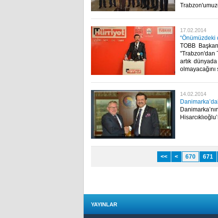
Trabzon'umuzda
17.02.2014
“Önümüzdeki 
TOBB Başkanı 
"Trabzon'dan
artık dünyada
olmayacağını s
14.02.2014
Danimarka’daki
Danimarka’n
Hisarcıklıoğlu’
<<
<
670
671
YAYINLAR