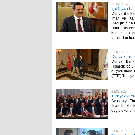
26.02.2014
İş dünyası için
Dünya Bankas
İmar ve Kal
Değişikliğine
Rifat Hisarcı
konusunda pra
tarafından her 
24.02.2014
Dünya Bankası 
Dünya Banka
Hisarcıklıoğl
alışverişinde
(TTIP) Türkiye
21.02.2014
Türkiye Avustra
Avustralya-Tü
ticaretin iki 
güçlü ekonomik 
21.02.2014