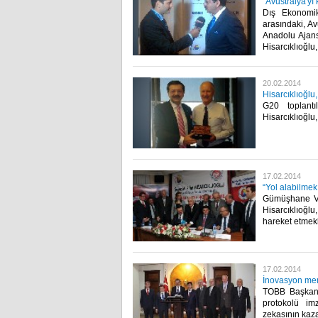
"Avustralya'yı
Dış Ekonomik
arasındaki, Av
Anadolu Ajans
Hisarcıklıoğlu,
20.02.2014
Hisarcıklıoğlu
G20 toplant
Hisarcıklıoğlu
17.02.2014
“Yol alabilmek
Gümüşhane Va
Hisarcıklıoğlu
hareket etmek
17.02.2014
İnovasyon mer
TOBB Başkanı 
protokolü im
zekasının kaz