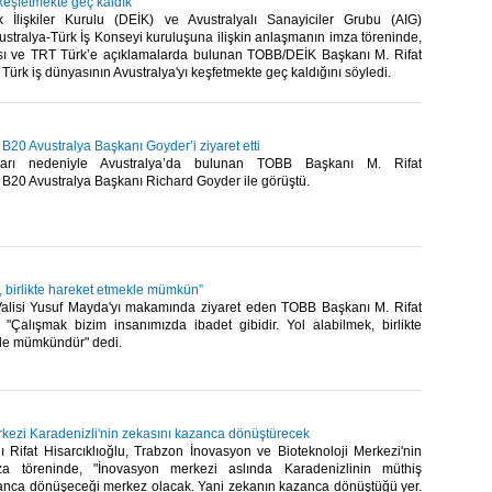
 keşfetmekte geç kaldık"
 İlişkiler Kurulu (DEİK) ve Avustralyalı Sanayiciler Grubu (AIG)
ustralya-Türk İş Konseyi kuruluşuna ilişkin anlaşmanın imza töreninde,
ı ve TRT Türk’e açıklamalarda bulunan TOBB/DEİK Başkanı M. Rifat
 Türk iş dünyasının Avustralya'yı keşfetmekte geç kaldığını söyledi.​
, B20 Avustralya Başkanı Goyder’i ziyaret etti
ıları nedeniyle Avustralya’da bulunan TOBB Başkanı M. Rifat
, B20 Avustralya Başkanı Richard Goyder ile görüştü.​
, birlikte hareket etmekle mümkün”
lisi Yusuf Mayda'yı makamında ziyaret eden TOBB Başkanı M. Rifat
, "Çalışmak bizim insanımızda ibadet gibidir. Yol alabilmek, birlikte
le mümkündür" dedi.​
kezi Karadenizli'nin zekasını kazanca dönüştürecek
Rifat Hisarcıklıoğlu, Trabzon İnovasyon ve Bioteknoloji Merkezi'nin
za töreninde, "İnovasyon merkezi aslında Karadenizlinin müthiş
anca dönüşeceği merkez olacak. Yani zekanın kazanca dönüştüğü yer.