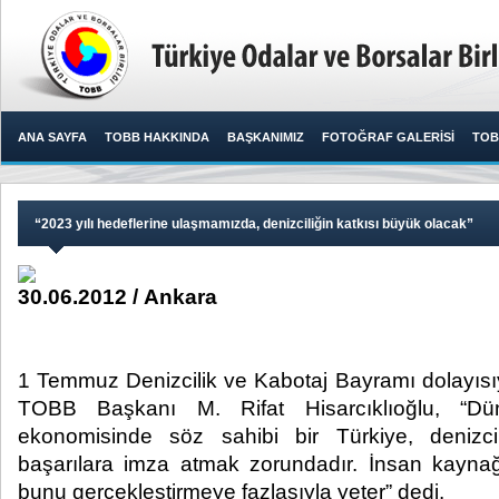
ANA SAYFA
TOBB HAKKINDA
BAŞKANIMIZ
FOTOĞRAF GALERİSİ
TOB
“2023 yılı hedeflerine ulaşmamızda, denizciliğin katkısı büyük olacak”
30.06.2012 / Ankara
1 Temmuz Denizcilik ve Kabotaj Bayramı dolayısı
TOBB Başkanı M. Rifat Hisarcıklıoğlu, “D
ekonomisinde söz sahibi bir Türkiye, denizc
başarılara imza atmak zorundadır. İnsan kaynağ
bunu gerçekleştirmeye fazlasıyla yeter” dedi.​ ​