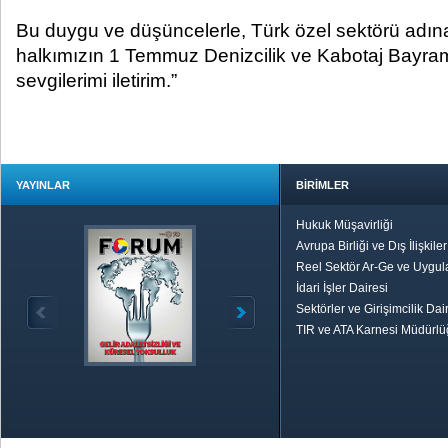
Bu duygu ve düşüncelerle, Türk özel sektörü adına
halkımızın 1 Temmuz Denizcilik ve Kabotaj Bayramı
sevgilerimi iletirim.”
YAYINLAR
BİRİMLER
Hukuk Müşavirliği
Avrupa Birliği ve Dış İlişkile
Reel Sektör Ar-Ge ve Uygul
İdari İşler Dairesi
Sektörler ve Girişimcilik Dai
TIR ve ATA Karnesi Müdürl
Özetle TOBB
Ekonomik R