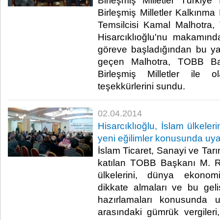
Birleşmiş Milletler Türkiy
Birleşmiş Milletler Kalkınm
Temsilcisi Kamal Malhotra
Hisarcıklıoğlu'nu makamında
göreve başladığından bu ya
geçen Malhotra, TOBB Başk
Birleşmiş Milletler ile o
teşekkürlerini sundu. ​
02.04.2014
Hisarcıklıoğlu, İslam ülkele
yeni eğilimler konusunda uya
İslam Ticaret, Sanayi ve Tar
katılan TOBB Başkanı M. Rif
ülkelerini, dünya ekonomi
dikkate almaları ve bu geli
hazırlamaları konusunda uy
arasındaki gümrük vergileri,