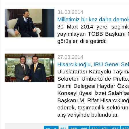
31.03.2014
Milletimiz bir kez daha demok
30 Mart 2014 yerel seçiml
yayımlayan TOBB Başkanı M.
görüşleri dile getirdi:​
27.03.2014
Hisarcıklıoğlu, IRU Genel Sekr
Uluslararası Karayolu Taşımac
Sekreteri Umberto de Prett
Daimi Delegesi Haydar Özka
Konseyi üyesi İzzet Salah’t
Başkanı M. Rifat Hisarcıklıo
ederek, taşımacılık sektörün
alış verişinde bulundular.​