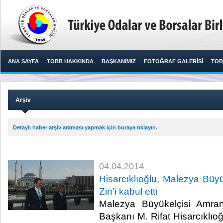
ANA SAYFA
TOBB HAKKINDA
BAŞKANIMIZ
FOTOĞRAF GALERİSİ
TOB
Arşiv
Detaylı haber arşiv araması yapmak için buraya tıklayın.
04.04.2014
Hisarcıklıoğlu, Malezya Bü
Zin’i kabul etti
Malezya Büyükelçisi Amr
Başkanı M. Rifat Hisarcıklıo