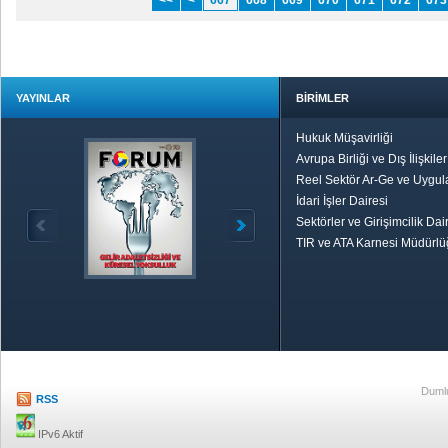
<<
<
667
668
669
670
671
672
673
YAYINLAR
BİRİMLER
Hukuk Müşavirliği
Avrupa Birliği ve Dış İlişkile
Reel Sektör Ar-Ge ve Uygul
İdari İşler Dairesi
Sektörler ve Girişimcilik Dai
TIR ve ATA Karnesi Müdürl
Özetle TOBB
Ekonomik R
Dumlu
RSS
IPv6 Aktif