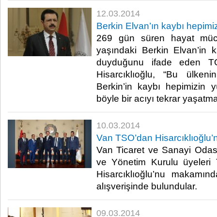
12.03.2014
Berkin Elvan’ın kaybı hepimiz
269 gün süren hayat müc
yaşındaki Berkin Elvan’in
duyduğunu ifade eden T
Hisarcıklıoğlu, “Bu ülken
Berkin’in kaybı hepimizin yü
böyle bir acıyı tekrar yaşatma
10.03.2014
Van TSO’dan Hisarcıklıoğlu’n
Van Ticaret ve Sanayi Oda
ve Yönetim Kurulu üyeleri
Hisarcıklıoğlu’nu makamın
alışverişinde bulundular.​
09.03.2014