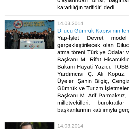
olaylarından birisi, bağım
kararlılığın tarifidir” dedi.​
14.03.2014
Dilucu Gümrük Kapısı’nın teme
Yap-İşlet Devret model
gerçekleştirilecek olan Di
atma töreni Türkiye Odalar v
Başkanı M. Rifat Hisarcıkl
Bakanı Hayati Yazıcı, TOB
Yardımcısı Ç. Ali Kopuz
Üyeleri Şahin Bilgiç, Ceng
Gümrük ve Turizm İşletmeleri
Başkanı M. Arif Parmaksız, I
milletvekilleri, bürokra
başkanlarının katılımıyla gerçek
14.03.2014