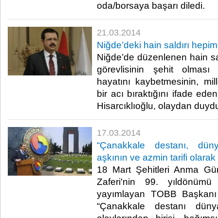
oda/borsaya başarı diledi.​
21.03.2014
Niğde’deki hain saldırı hepi
Niğde’de düzenlenen hain sal
görevlisinin şehit olması
hayatını kaybetmesinin, mill
bir acı bıraktığını ifade ed
Hisarcıklıoğlu, olaydan duydu
17.03.2014
“Çanakkale destanı, düny
aşkının ve azmin tarifi olarak 
18 Mart Şehitleri Anma G
Zaferi'nin 99. yıldönümü
yayımlayan TOBB Başkanı M
“Çanakkale destanı düny