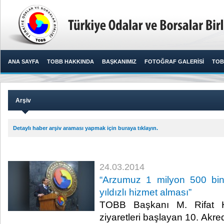
ANA SAYFA
TOBB HAKKINDA
BAŞKANIMIZ
FOTOĞRAF GALERİSİ
TOB
Arşiv
Detaylı haber arşiv araması yapmak için buraya tıklayın.
24.03.2014
“Arzumuz 1 milyon 500 bi
yıldızlı hizmet alması”
TOBB Başkanı M. Rifat His
ziyaretleri başlayan 10. Akr