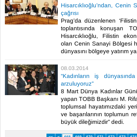
Hisarcıklıoğlu’ndan, Cenin S
çağrısı
Prag’da düzenlenen ‘Filistin
toplantısında konuşan T
Hisarcıklıoğlu, Filistin e
olan Cenin Sanayi Bölgesi ha
dünyasını bölgeye yatırım ya
08.03.2014
“Kadınların iş dünyasında 
arzuluyoruz”
8 Mart Dünya Kadınlar Günü
yapan TOBB Başkanı M. Rifat 
toplumsal hayatımızdaki ye
ve başarılarının toplumun r
büyük dileğimizdir” dedi.​