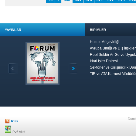
<<
<
668
669
670
671
672
673
674
YAYINLAR
BİRİMLER
Hukuk Müşavirliği
Avrupa Birliği ve Dış İlişkile
Reel Sektör Ar-Ge ve Uygul
İdari İşler Dairesi
Sektörler ve Girişimcilik Dai
TIR ve ATA Karnesi Müdürl
Özetle TOBB
Ekonomik R
Dumlu
RSS
IPv6 Aktif