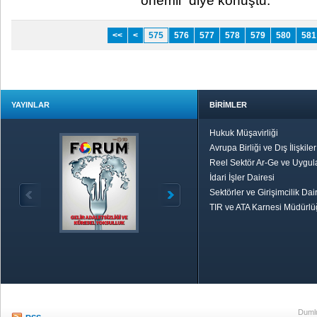
önemli” diye konuştu.​
<<
<
575
576
577
578
579
580
581
YAYINLAR
BİRİMLER
Hukuk Müşavirliği
Avrupa Birliği ve Dış İlişkile
Reel Sektör Ar-Ge ve Uygul
İdari İşler Dairesi
Sektörler ve Girişimcilik Dai
TIR ve ATA Karnesi Müdürl
Özetle TOBB
Ekonomik R
Dumlu