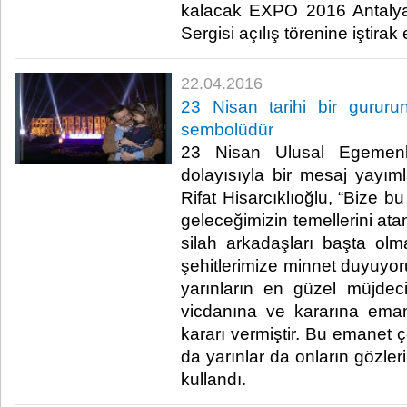
kalacak EXPO 2016 Antalya 
Sergisi açılış törenine iştirak et
22.04.2016
23 Nisan tarihi bir gururu
sembolüdür
23 Nisan Ulusal Egemen
dolayısıyla bir mesaj yay
Rifat Hisarcıklıoğlu, “Bize b
geleceğimizin temellerini at
silah arkadaşları başta ol
şehitlerimize minnet duyuyoru
yarınların en güzel müjdecis
vicdanına ve kararına ema
kararı vermiştir. Bu emanet 
da yarınlar da onların gözlerin
kullandı.​