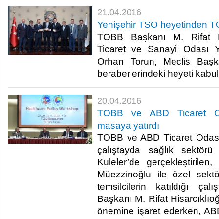
21.04.2016
Yenişehir TSO heyetinden T
TOBB Başkanı M. Rifat His
Ticaret ve Sanayi Odası 
Orhan Torun, Meclis Başk
beraberlerindeki heyeti kabul e
20.04.2016
TOBB ve ABD Ticaret Od
masaya yatırdı
TOBB ve ABD Ticaret Odası 
çalıştayda sağlık sektörü
Kuleler’de gerçekleştirile
Müezzinoğlu ile özel sek
temsilcilerin katıldığı ç
Başkanı M. Rifat Hisarcıklıoğlu
önemine işaret ederken, AB