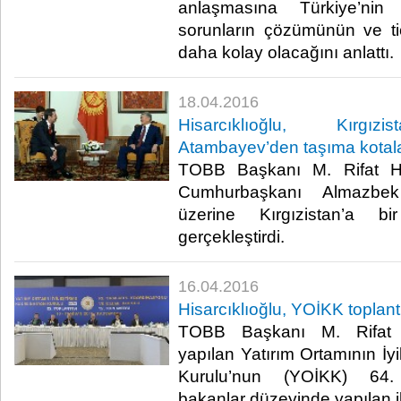
anlaşmasına Türkiye’nin
sorunların çözümünün ve ti
daha kolay olacağını anlattı.​
18.04.2016
Hisarcıklıoğlu, Kırgız
Atambayev’den taşıma kotaları
TOBB Başkanı M. Rifat Hisa
Cumhurbaşkanı Almazbek
üzerine Kırgızistan’a b
gerçekleştirdi.​
16.04.2016
Hisarcıklıoğlu, YOİKK toplantı
TOBB Başkanı M. Rifat Hi
yapılan Yatırım Ortamının İyi
Kurulu’nun (YOİKK) 64
bakanlar düzeyinde yapılan iki