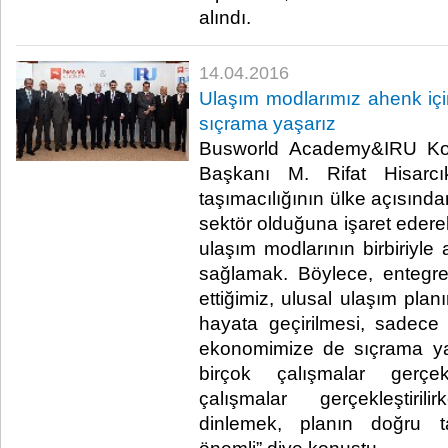
alındı.​
14.04.2016
Ulaşım modlarımız ahenk iç
sıçrama yaşarız
Busworld Academy&IRU Kon
Başkanı M. Rifat Hisarcık
taşımacılığının ülke açısında
sektör olduğuna işaret ederek
ulaşım modlarının birbiriyle
sağlamak. Böylece, entegre 
ettiğimiz, ulusal ulaşım plan
hayata geçirilmesi, sadece 
ekonomimize de sıçrama ya
birçok çalışmalar gerçek
çalışmalar gerçekleştiri
dinlemek, planın doğru t