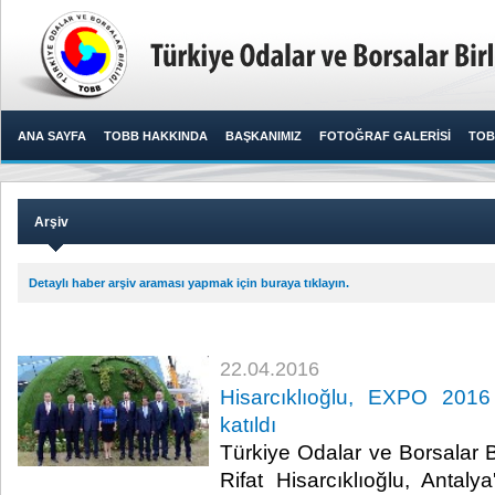
ANA SAYFA
TOBB HAKKINDA
BAŞKANIMIZ
FOTOĞRAF GALERİSİ
TOB
Arşiv
Detaylı haber arşiv araması yapmak için buraya tıklayın.
22.04.2016
Hisarcıklıoğlu, EXPO 2016 
katıldı
Türkiye Odalar ve Borsalar B
Rifat Hisarcıklıoğlu, Anta