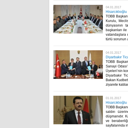
04.01.2017
Hisarcıklıoğlu 
TOBB Başkanı M
Kurulu, Meclis
dünyasının ta
başkanları ile
vatandaşlara d
türlü sorunun 
04.01.2017
Diyarbakır Tic
TOBB Başkanı 
Sanayi Odası’
Üyeleri’nin ko
Diyarbakır Ti
Bakan Kudbetti
ziyarete katıla
01.01.2017
Hisarcıklıoğl
TOBB Başkanı M
saldırı üzeri
düşmanıdır. Ka
ve beraberliğ
sayfalarında i