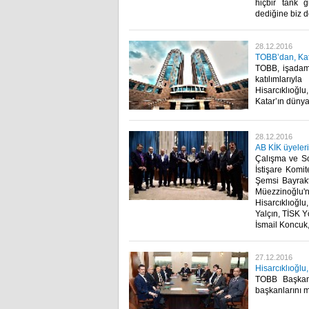
hiçbir tank 
dediğine biz de
28.12.2016
TOBB’dan, Kata
TOBB, işadaml
katılımlarıy
Hisarcıklıoğlu
Katar’ın dünyan
28.12.2016
AB KİK üyeleri
Çalışma ve S
İstişare Komit
Şemsi Bayrakt
Müezzinoğlu
Hisarcıklıoğl
Yalçın, TİSK 
İsmail Koncuk,
27.12.2016
Hisarcıklıoğlu,
TOBB Başkanı 
başkanlarını m