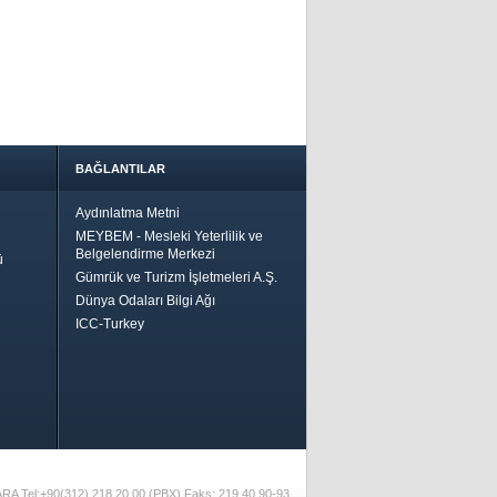
BAĞLANTILAR
Aydınlatma Metni
MEYBEM - Mesleki Yeterlilik ve
Belgelendirme Merkezi
ü
Gümrük ve Turizm İşletmeleri A.Ş.
Dünya Odaları Bilgi Ağı
ICC-Turkey
Bir
ha İyi
 İçin
riler-
ARA Tel:+90(312) 218 20 00 (PBX) Faks: 219 40 90-93