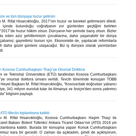
mize ve tüm dünyaya huzur getirsin
. Rifat Hisarcıklıoğlu, 2017’nin huzur ve bereket getirmesini diledi.
 içinde bulunduğu coğrafyanın zor günlerden geçtiğini belirten
 “2017’de huzur hâkim olsun. Dünyanın her yerinde barış olsun. Bizler
eda eden aziz şehitlerimizin çocuklarına, daha yaşanabilir bir dünya
 çabamız, gayretimiz bunun için. Ekonomide de, yapılacak reformlarla
llah daha güzel günlere ulaşacağız. Biz iş dünyası olarak yarınlardan
i.​
 Kosova Cumhurbaşkanı Thaçi’ye Onursal Doktora
 ve Teknoloji Üniversitesi (ETÜ) tarafından Kosova Cumhurbaşkanı
ye onursal doktora ünvanı verildi. Tevcih töreninde konuşan TOBB
 Heyet Başkanı M. Rifat Hisarcıklıoğlu, “Kosova'daki doğrudan yabancı
iye, 341 milyon euroluk tutar ile Almanya ve İsviçre'den sonra yatırımcı
” bilgisini paylaştı.​
 ATO Meclis toplantısına katıldı
 M. Rifat Hisarcıklıoğlu, Kosova Cumhurbaşkanı Haşim Thaçi ile
aret Bakanı Bülent Tüfenkci Ankara Ticaret Odası’nın (ATO) 2016 yılı
plantısına katıldı. Burada bir konuşma yapan Konuk Cumhurbaşkanı
mmuz kara bir gecedir. O zaman da açıkladım, şimdi de açıklıyorum,