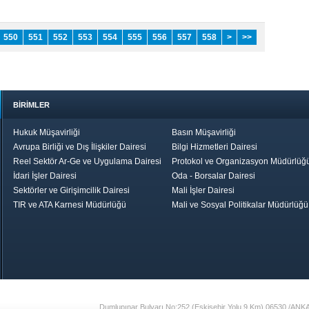
550
551
552
553
554
555
556
557
558
>
>>
BİRİMLER
Hukuk Müşavirliği
Basın Müşavirliği
Avrupa Birliği ve Dış İlişkiler Dairesi
Bilgi Hizmetleri Dairesi
Reel Sektör Ar-Ge ve Uygulama Dairesi
Protokol ve Organizasyon Müdürlüğ
İdari İşler Dairesi
Oda - Borsalar Dairesi
Sektörler ve Girişimcilik Dairesi
Mali İşler Dairesi
TIR ve ATA Karnesi Müdürlüğü
Mali ve Sosyal Politikalar Müdürlüğü
le TOBB
Ekonomik Rapor
Hizmet Şeref
Daha İyi 
Belgesi ve Plaket
Gelecek, Da
Töreni
Bir Türkiye
Görüş ve Öne
17
Dumlupınar Bulvarı No:252 (Eskişehir Yolu 9.Km) 06530 /ANK