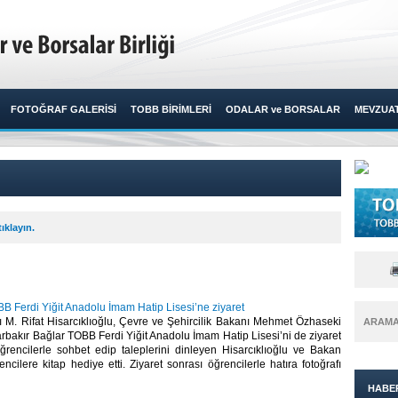
FOTOĞRAF GALERİSİ
TOBB BİRİMLERİ
ODALAR ve BORSALAR
MEVZUA
ıklayın.
B Ferdi Yiğit Anadolu İmam Hatip Lisesi’ne ziyaret
M. Rifat Hisarcıklıoğlu, Çevre ve Şehircilik Bakanı Mehmet Özhaseki
ARAM
iyarbakır Bağlar TOBB Ferdi Yiğit Anadolu İmam Hatip Lisesi’ni de ziyaret
öğrencilerle sohbet edip taleplerini dinleyen Hisarcıklıoğlu ve Bakan
ncilere kitap hediye etti. Ziyaret sonrası öğrencilerle hatıra fotoğrafı
HABE