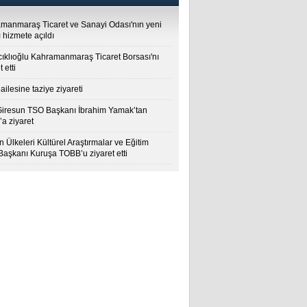
manmaraş Ticaret ve Sanayi Odası'nın yeni
 hizmete açıldı
cıklıoğlu Kahramanmaraş Ticaret Borsası'nı
t etti
ailesine taziye ziyareti
Giresun TSO Başkanı İbrahim Yamak’tan
a ziyaret
 Ülkeleri Kültürel Araştırmalar ve Eğitim
 Başkanı Kuruşa TOBB’u ziyaret etti