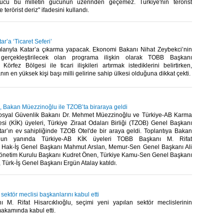
gücü bu milletin gücünün üzerinden geçemez. Türkiye'nin terörist
 terörist deriz" ifadesini kullandı.​
r’a ‘Ticaret Seferi’
arıyla Katar’a çıkarma yapacak. Ekonomi Bakanı Nihat Zeybekci’nin
la gerçekleştirilecek olan programa ilişkin olarak TOBB Başkanı
, Körfez Bölgesi ile ticari ilişkileri artırmak istediklerini belirtirken,
ın en yüksek kişi başı milli gelirine sahip ülkesi olduğuna dikkat çekti.​
, Bakan Müezzinoğlu ile TZOB’ta biraraya geldi
osyal Güvenlik Bakanı Dr. Mehmet Müezzinoğlu ve Türkiye-AB Karma
esi (KİK) üyeleri, Türkiye Ziraat Odaları Birliği (TZOB) Genel Başkanı
ar’ın ev sahipliğinde TZOB Otel'de bir araya geldi. Toplantıya Bakan
'nun yanında Türkiye-AB KİK üyeleri TOBB Başkanı M. Rifat
u, Hak-İş Genel Başkanı Mahmut Arslan, Memur-Sen Genel Başkanı Ali
Yönetim Kurulu Başkanı Kudret Önen, Türkiye Kamu-Sen Genel Başkanı
 Türk-İş Genel Başkanı Ergün Atalay katıldı.​
 sektör meclisi başkanlarını kabul etti
M. Rifat Hisarcıklıoğlu, seçimi yeni yapılan sektör meclislerinin
akamında kabul etti.​