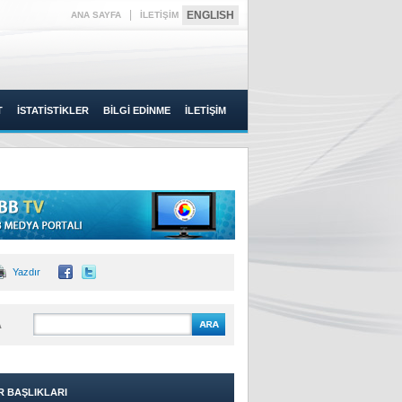
|
ENGLISH
ANA SAYFA
İLETİŞİM
T
İSTATİSTİKLER
BİLGİ EDİNME
İLETİŞİM
Yazdır
A
R BAŞLIKLARI