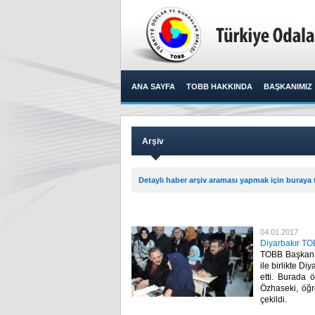
ANA SAYFA
TOBB HAKKINDA
BAŞKANIMIZ
Arşiv
Detaylı haber arşiv araması yapmak için buraya t
04.01.2017
Diyarbakır TOB
TOBB Başkanı 
ile birlikte D
etti. Burada 
Özhaseki, öğre
çekildi.​