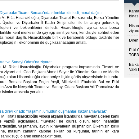
Kahra
Diyarbakır Ticaret Borsası’nda sıkıntıları dinledi, moral dağıttı
binası
. Rifat Hisarcıklıoğlu, Diyarbakır Ticaret Borsası’nda, Borsa Yönetim
 Üyeleri ve Diyarbakır İl Kadın Girişimcileri ile bir araya gelerek iş
Hisar
lepleri ve beklentilerini dinledi. Hisarcıklıoğlu, ayrıca oda borsa
ziyare
 birlikte kent merkezinde çay içip simit yerken, kendisiyle sohbet eden
a moral dağıttı. Hisarcıklıoğlu birlik ve beraberlik olduğu takdirde her
Diren 
aşılacağını, ekonominin de güç kazanacağını anlattı.​
Eski 
TOBB’
aret ve Sanayi Odası’na ziyaret
Balkan
M. Rifat Hisarcıklıoğlu Diyarbakır programı kapsamında Ticaret ve
Vakfı
nı ziyaret etti. Oda Başkanı Ahmet Sayar ile Yönetim Kurulu ve Meclis
nuğu olan Hisarcıklıoğlu ekonomiye ilişkin görüş alışverişinde bulundu.
caret Borsası Başkanı Engin Yeşil, Milletvekili Ebubekir Bal ve Eski
n Arzu ile Nevşehir Ticaret ve Sanayi Odası Başkanı Arif Parmaksız da
n isimler arasında yer aldı.​
u saldırıyı kınadı: “Yaşamın, umudun düşmanları kazanamayacak”
. Rifat Hisarcıklıoğlu yılbaşı akşamı İstanbul’da meydana gelen kanlı
ne yaptığı açıklamada, “Kaynağı ne olursa olsun, terör insanlığın
rdeşliğin, yaşamanın, aydınlık hayallerin düşmanıdır. Ülkemizin birlik
ine, masum canların kalbine sıkılan bu kurşunlar, tarihin en kara
nsanlık suçu olarak okunacaktır” dedi.​