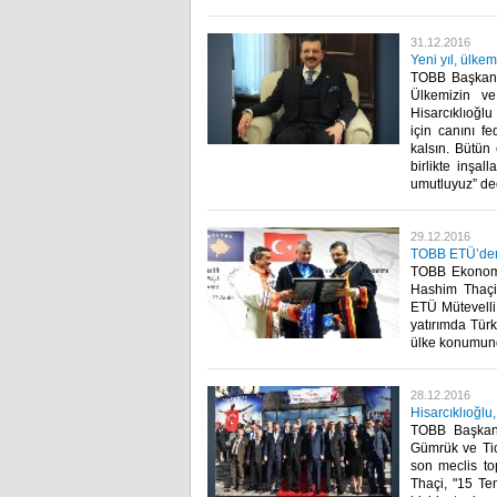
31.12.2016
Yeni yıl, ülke
TOBB Başkanı M
Ülkemizin ve
Hisarcıklıoğlu
için canını f
kalsın. Bütün
birlikte inşa
umutluyuz” ded
29.12.2016
TOBB ETÜ’den
TOBB Ekonomi
Hashim Thaçi’
ETÜ Mütevelli
yatırımda Türk
ülke konumunda
28.12.2016
Hisarcıklıoğlu,
TOBB Başkanı
Gümrük ve Tic
son meclis to
Thaçi, "15 Te