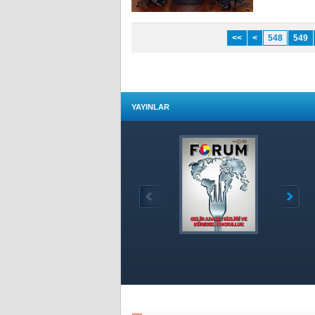
<<
<
548
549
YAYINLAR
Özet