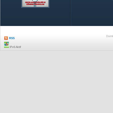
Özetle TOBB
Ekonomik R
Dumlu
RSS
IPv6 Aktif