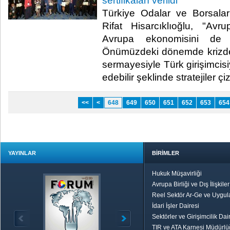
sertifikaları verildi
Türkiye Odalar ve Borsalar
Rifat Hisarcıklıoğlu, "Avr
Avrupa ekonomisini de s
Önümüzdeki dönemde krizde
sermayesiyle Türk girişimcisi
edebilir şeklinde stratejiler çizi
<<
<
648
649
650
651
652
653
654
YAYINLAR
BİRİMLER
Hukuk Müşavirliği
Avrupa Birliği ve Dış İlişkile
Reel Sektör Ar-Ge ve Uygul
İdari İşler Dairesi
Sektörler ve Girişimcilik Dai
TIR ve ATA Karnesi Müdürl