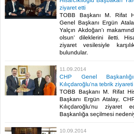
Hisarcıklıoğlu Başbakan Yar
ziyaret etti
TOBB Başkanı M. Rifat His
Genel Başkanı Ergün Atala
Yalçın Akdoğan’ı makamında
olsun’ dileklerini iletti. H
ziyaret vesilesiyle karşıl
bulundular.​
11.09.2014
CHP Genel Başkanlığı
Kılıçdaroğlu’na tebrik ziyareti
TOBB Başkanı M. Rifat His
Başkanı Ergün Atalay, CH
Kılıçdaroğlu’nu ziyaret
Başkanlığa seçilmesi nedeniyle
10.09.2014