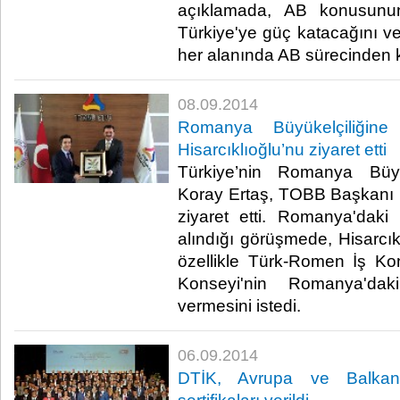
açıklamada, AB konusunu
Türkiye'ye güç katacağını v
her alanında AB sürecinden kat
08.09.2014
Romanya Büyükelçiliğin
Hisarcıklıoğlu’nu ziyaret etti
Türkiye’nin Romanya Büyü
Koray Ertaş, TOBB Başkanı M.
ziyaret etti. Romanya'daki i
alındığı görüşmede, Hisarcık
özellikle Türk-Romen İş K
Konseyi'nin Romanya'daki
vermesini istedi.​
06.09.2014
DTİK, Avrupa ve Balkanla