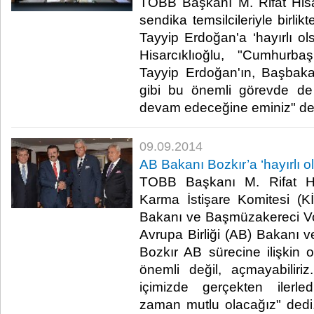
TOBB Başkanı M. Rifat Hisa
sendika temsilcileriyle birl
Tayyip Erdoğan'a ‘hayırlı ol
Hisarcıklıoğlu, "Cumhurb
Tayyip Erdoğan'ın, Başbak
gibi bu önemli görevde de 
devam edeceğine eminiz" ded
09.09.2014
AB Bakanı Bozkır’a ‘hayırlı ol
TOBB Başkanı M. Rifat His
Karma İstişare Komitesi (KİK
Bakanı ve Başmüzakereci Volk
Avrupa Birliği (AB) Bakanı
Bozkır AB sürecine ilişkin 
önemli değil, açmayabiliri
içimizde gerçekten ilerle
zaman mutlu olacağız" dedi.