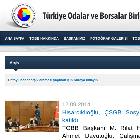
ANA SAYFA
TOBB HAKKINDA
BAŞKANIMIZ
FOTOĞRAF GALERİSİ
TOB
Arşiv
Detaylı haber arşiv araması yapmak için buraya tıklayın.
12.09.2014
Hisarcıklıoğlu, ÇSGB Sosya
katıldı
TOBB Başkanı M. Rifat Hi
Ahmet Davutoğlu, Çalışm