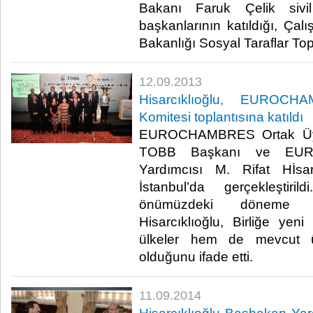
Bakanı Faruk Çelik sivil
başkanlarının katıldığı, Ça
Bakanlığı Sosyal Taraflar Toplan
12.09.2013
Hisarcıklıoğlu, EUROCH
Komitesi toplantısına katıldı
EUROCHAMBRES Ortak Üyele
TOBB Başkanı ve EU
Yardımcısı M. Rifat Hİsar
İstanbul’da gerçekleştiril
önümüzdeki döneme haz
Hisarcıklıoğlu, Birliğe yeni
ülkeler hem de mevcut ü
olduğunu ifade etti.​
11.09.2014