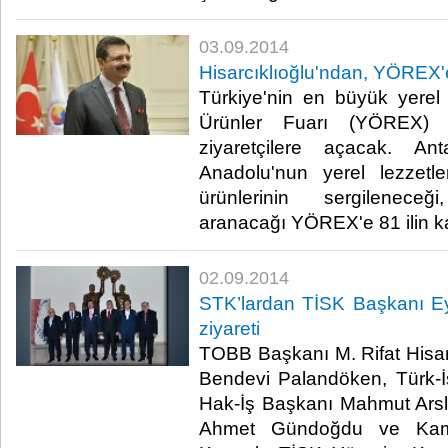
03.09.2014
Hisarcıklıoğlu'ndan, YÖREX'
Türkiye'nin en büyük yerel
Ürünler Fuarı (YÖREX) 2
ziyaretçilere açacak. A
Anadolu'nun yerel lezzetl
ürünlerinin sergileneceğ
aranacağı YÖREX'e 81 ilin kat
02.09.2014
STK’lardan TİSK Başkanı Eyü
ziyareti
TOBB Başkanı M. Rifat Hisa
Bendevi Palandöken, Türk-İ
Hak-İş Başkanı Mahmut Ars
Ahmet Gündoğdu ve Kamu