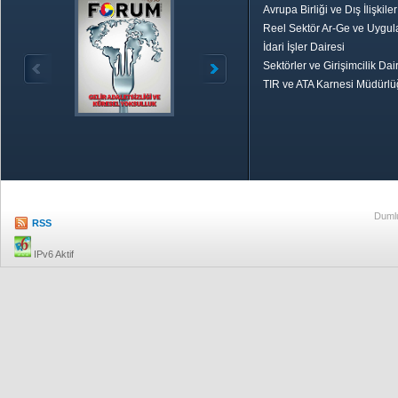
Avrupa Birliği ve Dış İlişkile
Reel Sektör Ar-Ge ve Uygul
İdari İşler Dairesi
Sektörler ve Girişimcilik Dai
TIR ve ATA Karnesi Müdürl
Özetle TOBB
Ekonomik R
Dumlu
RSS
IPv6 Aktif