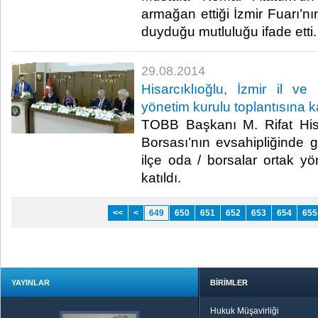
armağan ettiği İzmir Fuarı’n
duyduğu mutluluğu ifade etti.​
29.08.2014
Hisarcıklıoğlu, İzmir il ve 
yönetim kurulu toplantısına ka
TOBB Başkanı M. Rifat Hisar
Borsası’nın evsahipliğinde ge
ilçe oda / borsalar ortak yö
katıldı.​
<<
<
649
650
651
652
653
654
655
YAYINLAR
BİRİMLER
Hukuk Müşavirliği