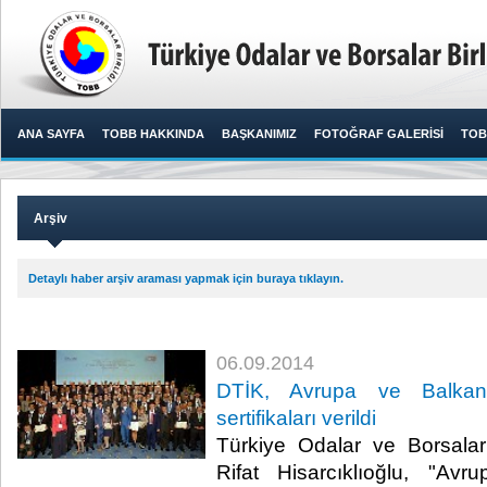
ANA SAYFA
TOBB HAKKINDA
BAŞKANIMIZ
FOTOĞRAF GALERİSİ
TOB
Arşiv
Detaylı haber arşiv araması yapmak için buraya tıklayın.
06.09.2014
DTİK, Avrupa ve Balkanla
sertifikaları verildi
Türkiye Odalar ve Borsalar
Rifat Hisarcıklıoğlu, "Avr