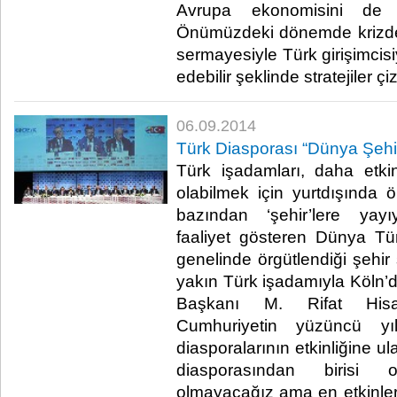
Avrupa ekonomisini de s
Önümüzdeki dönemde krizde
sermayesiyle Türk girişimcisi
edebilir şeklinde stratejiler çizi
06.09.2014
Türk Diasporası “Dünya Şehir
Türk işadamları, daha etki
olabilmek için yurtdışında 
bazından ‘şehir’lere yay
faaliyet gösteren Dünya Tü
genelinde örgütlendiği şehir 
yakın Türk işadamıyla Köln
Başkanı M. Rifat Hisarcı
Cumhuriyetin yüzüncü y
diasporalarının etkinliğine u
diasporasından birisi 
olmayacağız ama en etkinleri