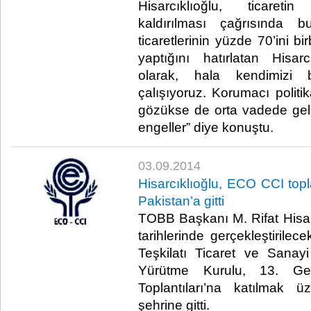
Hisarcıklıoğlu, ticareti
kaldırılması çağrısında b
ticaretlerinin yüzde 70’ini bi
yaptığını hatırlatan Hisar
olarak, hala kendimizi b
çalışıyoruz. Korumacı politi
gözükse de orta vadede gel
engeller” diye konuştu.​
03.09.2014
Hisarcıklıoğlu, ECO CCI topl
Pakistan’a gitti
TOBB Başkanı M. Rifat Hisarc
tarihlerinde gerçekleştirilec
Teşkilatı Ticaret ve Sana
Yürütme Kurulu, 13. Ge
Toplantıları’na katılmak ü
şehrine gitti.​