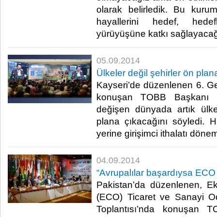
olarak belirledik. Bu kurum
hayallerini hedef, hede
yürüyüşüne katkı sağlayacağız
05.09.2014
Ülkeler değil şehirler ön pla
Kayseri’de düzenlenen 6. Gel
konuşan TOBB Başkanı M. 
değişen dünyada artık ülkel
plana çıkacağını söyledi. His
yerine girişimci ithalatı dönem
04.09.2014
“Avrupalılar başardıysa ECO ü
Pakistan’da düzenlenen, Ekon
(ECO) Ticaret ve Sanayi O
Toplantısı’nda konuşan 