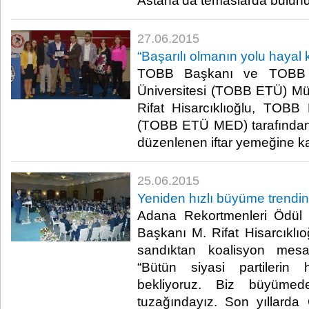
Astana'da temaslarda bulund
27.06.2015
“Başarılı olmanın yolu hayal
TOBB Başkanı ve TOBB E
Üniversitesi (TOBB ETÜ) Mü
Rifat Hisarcıklıoğlu, TOB
(TOBB ETÜ MED) tarafından
düzenlenen iftar yemeğine katı
25.06.2015
Yeniden hızlı büyüme trendin
Adana Rekortmenleri Ödül 
Başkanı M. Rifat Hisarcıklıo
sandıktan koalisyon mesaj
“Bütün siyasi partilerin 
bekliyoruz. Biz büyümede
tuzağındayız. Son yıllard