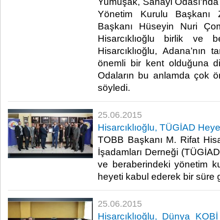
Yumuşak, Sanayi Odası'nda
Yönetim Kurulu Başkanı Z
Başkanı Hüseyin Nuri Çom
Hisarcıklıoğlu birlik ve b
Hisarcıklıoğlu, Adana’nın 
önemli bir kent olduğuna d
Odaların bu anlamda çok ön
söyledi.​
25.06.2015
Hisarcıklıoğlu, TÜGİAD Heyeti
TOBB Başkanı M. Rifat Hisa
İşadamları Derneği (TÜGİA
ve beraberindeki yönetim k
heyeti kabul ederek bir süre g
25.06.2015
Hisarcıklıoğlu, Dünya KOBİ