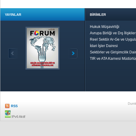
YAYINLAR
BİRİMLER
Hukuk Müşavirliği
Avrupa Birliği ve Dış İlişkile
Reel Sektör Ar-Ge ve Uygul
İdari İşler Dairesi
Sektörler ve Girişimcilik Dai
TIR ve ATA Karnesi Müdürl
Özetle TOBB
Ekonomik R
Dumlu
RSS
IPv6 Aktif