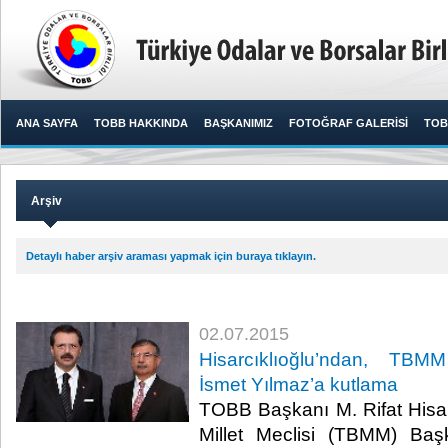
ANA SAYFA
TOBB HAKKINDA
BAŞKANIMIZ
FOTOĞRAF GALERİSİ
TOB
Arşiv
Detaylı haber arşiv araması yapmak için buraya tıklayın.
02.07.2015
Hisarcıklıoğlu’ndan, TBM
İsmet Yılmaz’a kutlama
TOBB Başkanı M. Rifat Hisar
Millet Meclisi (TBMM) Başk