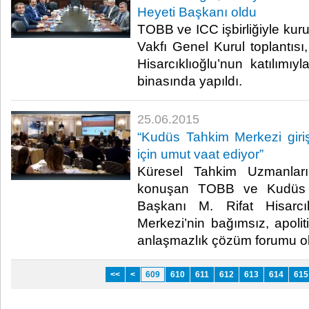
Heyeti Başkanı oldu
TOBB ve ICC işbirliğiyle k
Vakfı Genel Kurul toplantıs
Hisarcıklıoğlu’nun katılımı
binasında yapıldı.​
25.06.2015
“Kudüs Tahkim Merkezi giriş
için umut vaat ediyor”
Küresel Tahkim Uzmanları 
konuşan TOBB ve Kudüs 
Başkanı M. Rifat Hisarcı
Merkezi’nin bağımsız, apoliti
anlaşmazlık çözüm forumu ol
<<
<
609
610
611
612
613
614
615