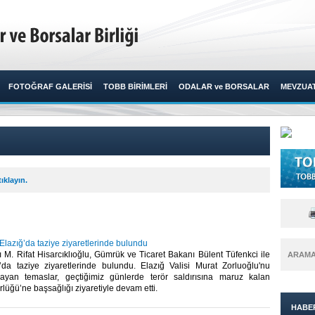
FOTOĞRAF GALERİSİ
TOBB BİRİMLERİ
ODALAR ve BORSALAR
MEVZUA
ıklayın.
 Elazığ’da taziye ziyaretlerinde bulundu
M. Rifat Hisarcıklıoğlu, Gümrük ve Ticaret Bakanı Bülent Tüfenkci ile
ARAM
ığ’da taziye ziyaretlerinde bulundu. Elazığ Valisi Murat Zorluoğlu'nu
layan temaslar, geçtiğimiz günlerde terör saldırısına maruz kalan
üğü’ne başsağlığı ziyaretiyle devam etti.​
HABE