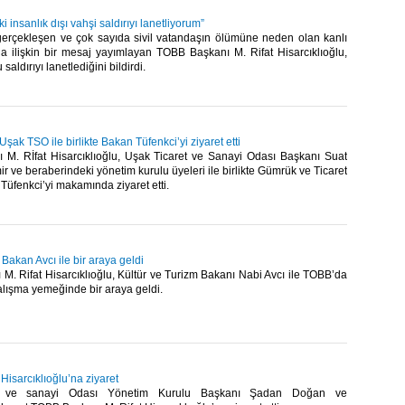
 insanlık dışı vahşi saldırıyı lanetliyorum”
gerçekleşen ve çok sayıda sivil vatandaşın ölümüne neden olan kanlı
ına ilişkin bir mesaj yayımlayan TOBB Başkanı M. Rifat Hisarcıklıoğlu,
 saldırıyı lanetlediğini bildirdi.​
Uşak TSO ile birlikte Bakan Tüfenkci’yi ziyaret etti
M. Rİfat Hisarcıklıoğlu, Uşak Ticaret ve Sanayi Odası Başkanı Suat
 ve beraberindeki yönetim kurulu üyeleri ile birlikte Gümrük ve Ticaret
Tüfenkci’yi makamında ziyaret etti.​
 Bakan Avcı ile bir araya geldi
. Rifat Hisarcıklıoğlu, Kültür ve Turizm Bakanı Nabi Avcı ile TOBB’da
lışma yemeğinde bir araya geldi.​
isarcıklıoğlu’na ziyaret
t ve sanayi Odası Yönetim Kurulu Başkanı Şadan Doğan ve