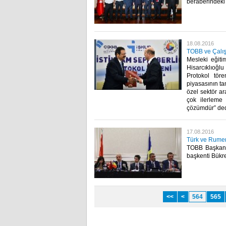
beraberindeki 
18.08.2016
TOBB ve Çalışm
Mesleki eğiti
Hisarcıklıoğl
Protokol töre
piyasasının ta
özel sektör ar
çok ilerleme
çözümdür” dedi
17.08.2016
Türk ve Rumen 
TOBB Başkanı 
başkenti Bükreş
<<
<
564
565