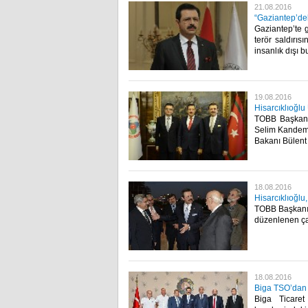
21.08.2016
“Gaziantep’deki
Gaziantep’te 
terör saldırıs
insanlık dışı bu
19.08.2016
Hisarcıklıoğlu 
TOBB Başkanı 
Selim Kandemir
Bakanı Bülent 
18.08.2016
Hisarcıklıoğlu,
TOBB Başkanı M
düzenlenen ça
18.08.2016
Biga TSO’dan H
Biga Ticare