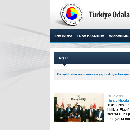
ANA SAYFA
TOBB HAKKINDA
BAŞKANIMIZ
Arşiv
Detaylı haber arşiv araması yapmak için buraya t
25.08.2016
Hisarcıklıoğlu
TOBB Başkanı 
birlikte Elaz
ziyaretle baş
Emniyet Müdürl