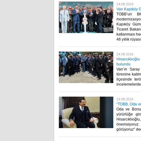
24.08.2016
Van Kapıköy G
TOBB’un BM
modernizasyon
Kapıköy Gümr
Ticaret Bakanl
katlanması hed
46 yıllık rüya
24.08.2016
Hisarcıklıoğl
bulundu
Van’ın Saray 
törenine katı
ilçesinde ter
incelemelerde 
24.08.2016
“TOBB, Oda ve 
Oda ve Borsal
yürürlüğe gi
Hisarcıklıoğlu
önemsiyoruz. B
görüyoruz” ded