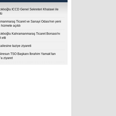
cıklıoğlu ICCD Genel Sekreteri Khalawi ile
tü
manmaraş Ticaret ve Sanayi Odası'nın yeni
 hizmete açıldı
cıklıoğlu Kahramanmaraş Ticaret Borsası'nı
t etti
ailesine taziye ziyareti
Giresun TSO Başkanı İbrahim Yamak’tan
a ziyaret