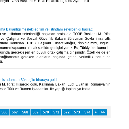
heyet TOBB Başkanı M. Rifat Hisarcıklıoğlu’nu ziyaret etti.​
a Bakanlığı mesleki eğitim ve istihdam seferberliği başlattı
m ve istihdam seferberliği başlatan protokole TOBB Başkanı M. Rİfat
u ve Çalışma ve Sosyal Güvenlik Bakanı Süleyman Soylu imza attı.
ninde konuşan TOBB Başkanı Hisarcıklıoğlu, “İşbirliğimizi, işgücü
mamını kapsama alacak şekilde genişletiyoruz. Bu, Türkiye’de kamu ile
asında gerçekleşen en büyük ortak çalışma girişimidir. Özellikle de en
 sağlamamız gereken alanların başında gelen, verimlilik sorununa
.​
iş adamları Bükreş’te biraraya geldi
M. Rifat Hisarcıklıoğlu, Kalkınma Bakanı Lütfi Elvan’ın Romanya’nın
’te Türk ve Rumen iş adamları ile yaptığı toplantıya katıldı.​
566
567
568
569
570
571
572
573
574
>
>>