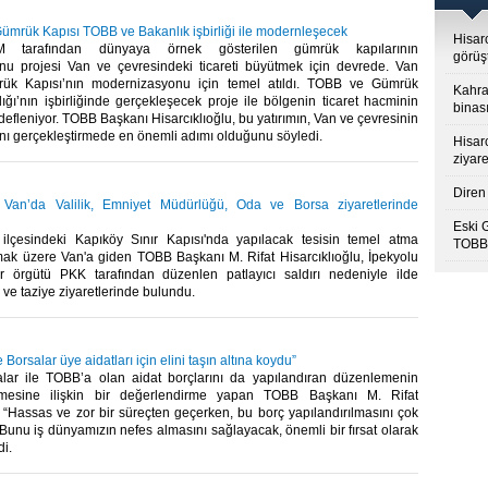
ümrük Kapısı TOBB ve Bakanlık işbirliği ile modernleşecek
Hisar
 tarafından dünyaya örnek gösterilen gümrük kapılarının
görüş
u projesi Van ve çevresindeki ticareti büyütmek için devrede. Van
ük Kapısı’nın modernizasyonu için temel atıldı. TOBB ve Gümrük
Kahra
ığı’nın işbirliğinde gerçekleşecek proje ile bölgenin ticaret hacminin
binası
efleniyor. TOBB Başkanı Hisarcıklıoğlu, bu yatırımın, Van ve çevresinin
sını gerçekleştirmede en önemli adımı olduğunu söyledi.​
Hisar
ziyare
Diren 
u Van’da Valilik, Emniyet Müdürlüğü, Oda ve Borsa ziyaretlerinde
Eski 
ilçesindeki Kapıköy Sınır Kapısı'nda yapılacak tesisin temel atma
TOBB’
lmak üzere Van'a giden TOBB Başkanı M. Rifat Hisarcıklıoğlu, İpekyolu
ör örgütü PKK tarafından düzenlen patlayıcı saldırı nedeniyle ilde
ve taziye ziyaretlerinde bulundu.​
Borsalar üye aidatları için elini taşın altına koydu”
ar ile TOBB’a olan aidat borçlarını da yapılandıran düzenlemenin
rmesine ilişkin bir değerlendirme yapan TOBB Başkanı M. Rifat
, “Hassas ve zor bir süreçten geçerken, bu borç yapılandırılmasını çok
unu iş dünyamızın nefes almasını sağlayacak, önemli bir fırsat olarak
i.​