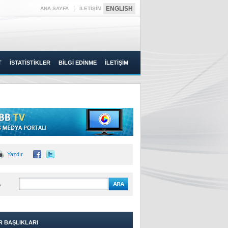
|
ENGLISH
ANA SAYFA
İLETİŞİM
T
İSTATİSTİKLER
BİLGİ EDİNME
İLETİŞİM
Yazdır
A
R BAŞLIKLARI