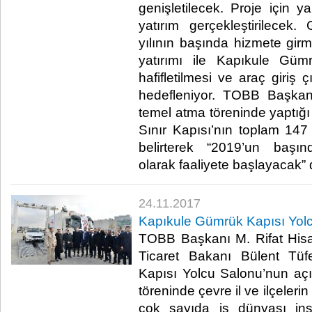
genişletilecek. Proje için ya
yatırım gerçekleştirilecek
yılının başında hizmete girm
yatırımı ile Kapıkule Güm
hafifletilmesi ve araç giriş ç
hedefleniyor. TOBB Başkanı
temel atma töreninde yaptı
Sınır Kapısı’nın toplam 147
belirterek “2019’un başı
olarak faaliyete başlayacak” d
24.11.2017
Kapıkule Gümrük Kapısı Yolc
TOBB Başkanı M. Rifat Hisa
Ticaret Bakanı Bülent Tü
Kapısı Yolcu Salonu’nun açılı
töreninde çevre il ve ilçeleri
çok sayıda iş dünyası insa