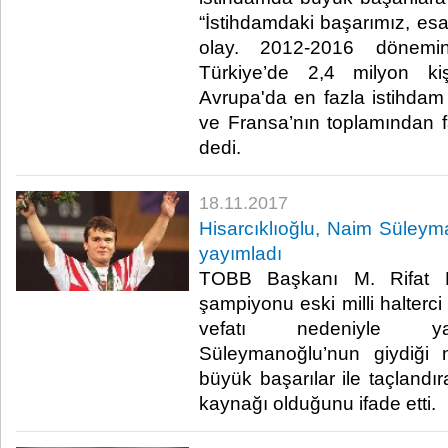
“İstihdamdaki başarımız, es
olay. 2012-2016 dönemi
Türkiye’de 2,4 milyon ki
Avrupa'da en fazla istihdam 
ve Fransa’nın toplamından fa
dedi.​
18.11.2017
Hisarcıklıoğlu, Naim Süleyma
yayımladı
TOBB Başkanı M. Rifat His
şampiyonu eski milli halter
vefatı nedeniyle ya
Süleymanoğlu’nun giydiği mi
büyük başarılar ile taçlandır
kaynağı olduğunu ifade etti.​