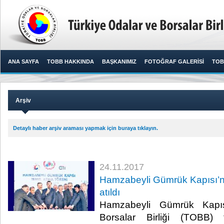
ANA SAYFA
TOBB HAKKINDA
BAŞKANIMIZ
FOTOĞRAF GALERİSİ
TOB
Arşiv
Detaylı haber arşiv araması yapmak için buraya tıklayın.
24.11.2017
Hamzabeyli Gümrük Kapısı’nı
atıldı
Hamzabeyli Gümrük Kapıs
Borsalar Birliği (TOBB) t