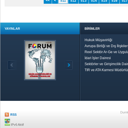
<<
<
511
512
513
514
515
516
517
YAYINLAR
BİRİMLER
Hukuk Müşavirliği
Avrupa Birliği ve Dış İlişkile
Reel Sektör Ar-Ge ve Uygul
İdari İşler Dairesi
Sektörler ve Girişimcilik Dai
TIR ve ATA Karnesi Müdürl
Özetle TOBB
Ekonomik R
Dumlu
RSS
IPv6 Aktif