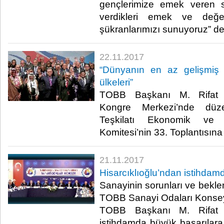
gençlerimize emek veren se
verdikleri emek ve değ
şükranlarımızı sunuyoruz” ded
22.11.2017
“Dünyanın en az gelişmiş 
ülkeleri”
TOBB Başkanı M. Rifat Hi
Kongre Merkezi’nde düzen
Teşkilatı Ekonomik ve T
Komitesi’nin 33. Toplantısına k
21.11.2017
Hisarcıklıoğlu’ndan istihdam
Sanayinin sorunları ve beklen
TOBB Sanayi Odaları Konsey
TOBB Başkanı M. Rifat His
istihdamda büyük başarılara i