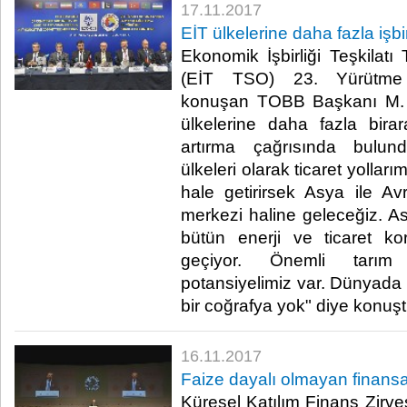
17.11.2017
EİT ülkelerine daha fazla işbir
Ekonomik İşbirliği Teşkilatı
(EİT TSO) 23. Yürütme K
konuşan TOBB Başkanı M. Ri
ülkelerine daha fazla birar
artırma çağrısında bulund
ülkeleri olarak ticaret yollarım
hale getirirsek Asya ile Avr
merkezi haline geleceğiz. As
bütün enerji ve ticaret ko
geçiyor. Önemli tarım t
potansiyelimiz var. Dünyada 
bir coğrafya yok" diye konuştu
16.11.2017
Faize dayalı olmayan finansal
Küresel Katılım Finans Zir