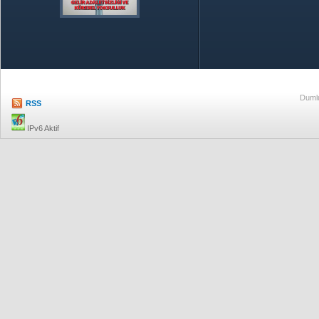
Özetle TOBB
Ekonomik R
Dumlu
RSS
IPv6 Aktif