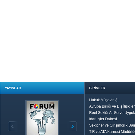
YAYINLAR
BİRİMLER
Hukuk Müşavirliği
Avrupa Birliği ve Dış İlişkile
Reel Sektör Ar-Ge ve Uygul
İdari İşler Dairesi
Sektörler ve Girişimcilik Dai
TIR ve ATA Karnesi Müdürl