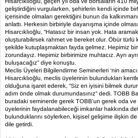
Hisarcıklıoğlu, geçen yıl oda ve borsaların 410 milya
geliştirdiğini vurgularken, şehirlerin kendi içinde bir
içerisinde olmaları gerektiğini bunun da kalkınma
anlattı. Herkesin birbiriyle dayanışma içinde olması 
Hisarcıklıoğlu, “Hatasız bir insan yok. Hata aramakt
oluşturabilirsek rahmet ve bereket olur. Öbür türlü k
şekilde kutuplaşmaktan fayda gelmez. Hepimiz bir
zorundayız. Hepimiz birbirimize muhtacız. Ayrı ayr
buluşacağız” diye konuştu.
Meclis Üyeleri Bilgilendirme Seminerleri ‘nin amacı
Hisarcıklıoğlu, meclis üyelerinin bulundukları kentl
olduğuna işaret ederek, “Siz en iyisini bilmek durum
adım önde olmak durumundasınız” dedi. TOBB Baş
buradaki seminerde gerek TOBB’un gerek oda ve b
üyelerinin faydalanabileceği imkanlar hakkında det
bulunduklarını söylerken, kişisel gelişime ilişkin de 
dile getirdi.