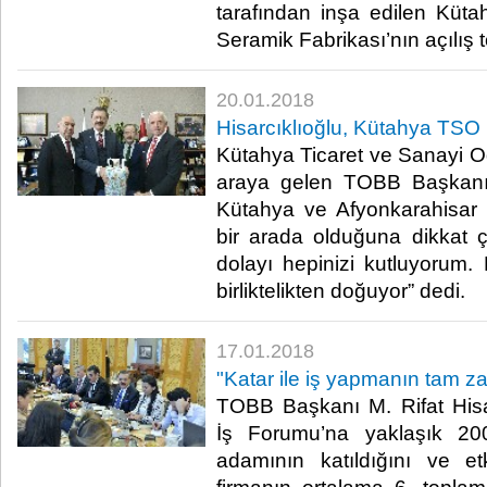
tarafından inşa edilen Küt
Seramik Fabrikası’nın açılış tö
20.01.2018
Hisarcıklıoğlu, Kütahya TSO 
Kütahya Ticaret ve Sanayi Od
araya gelen TOBB Başkanı M
Kütahya ve Afyonkarahisar 
bir arada olduğuna dikkat çe
dolayı hepinizi kutluyorum
birliktelikten doğuyor” dedi.​
17.01.2018
"Katar ile iş yapmanın tam z
TOBB Başkanı M. Rifat Hisar
İş Forumu’na yaklaşık 200
adamının katıldığını ve et