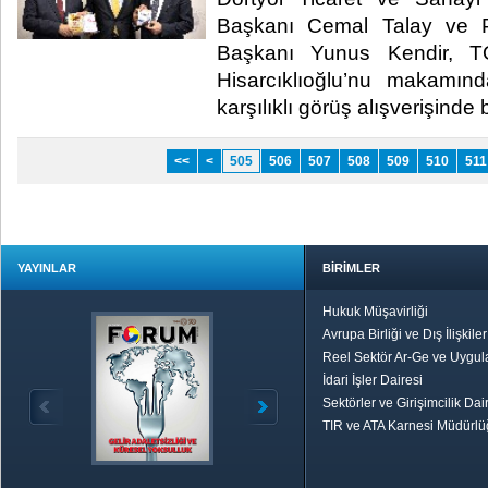
Başkanı Cemal Talay ve 
Başkanı Yunus Kendir, T
Hisarcıklıoğlu’nu makamında
karşılıklı görüş alışverişinde 
<<
<
505
506
507
508
509
510
511
YAYINLAR
BİRİMLER
Hukuk Müşavirliği
Avrupa Birliği ve Dış İlişkile
Reel Sektör Ar-Ge ve Uygul
İdari İşler Dairesi
Sektörler ve Girişimcilik Dai
TIR ve ATA Karnesi Müdürl