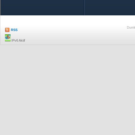
Özetle TOBB
Ekonomik R
Dumlu
RSS
IPv6 Aktif