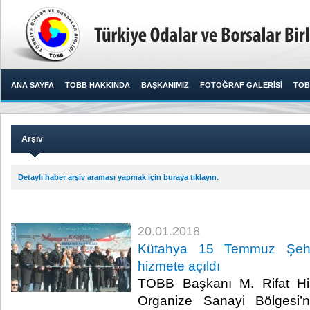
ANA SAYFA
TOBB HAKKINDA
BAŞKANIMIZ
FOTOĞRAF GALERİSİ
TOB
Arşiv
Detaylı haber arşiv araması yapmak için buraya tıklayın.
20.01.2018
Kütahya 15 Temmuz Şehit
hizmete açıldı
TOBB Başkanı M. Rifat His
Organize Sanayi Bölgesi