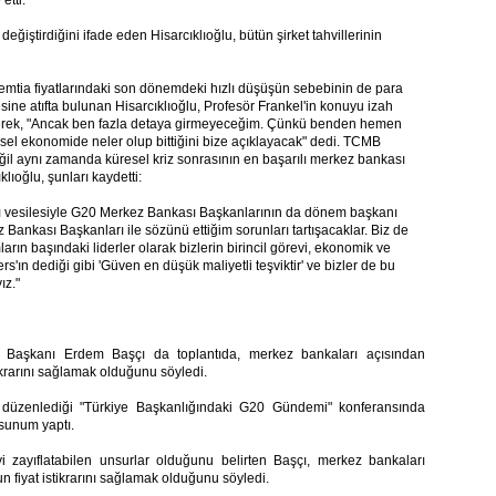
etti.
değiştirdiğini ifade eden Hisarcıklıoğlu, bütün şirket tahvillerinin
e emtia fiyatlarındaki son dönemdeki hızlı düşüşün sebebinin de para
sine atıfta bulunan Hisarcıklıoğlu, Profesör Frankel'in konuyu izah
ederek, "Ancak ben fazla detaya girmeyeceğim. Çünkü benden hemen
el ekonomide neler olup bittiğini bize açıklayacak" dedi. TCMB
il aynı zamanda küresel kriz sonrasının en başarılı merkez bankası
lıoğlu, şunları kaydetti:
ı vesilesiyle G20 Merkez Bankası Başkanlarının da dönem başkanı
Bankası Başkanları ile sözünü ettiğim sorunları tartışacaklar. Biz de
rın başındaki liderler olarak bizlerin birincil görevi, ekonomik ve
'ın dediği gibi 'Güven en düşük maliyetli teşviktir' ve bizler de bu
ız."
Başkanı Erdem Başçı da toplantıda, merkez bankaları açısından
ikrarını sağlamak olduğunu söyledi.
F) düzenlediği "Türkiye Başkanlığındaki G20 Gündemi" konferansında
 sunum yaptı.
zayıflatabilen unsurlar olduğunu belirten Başçı, merkez bankaları
 fiyat istikrarını sağlamak olduğunu söyledi.