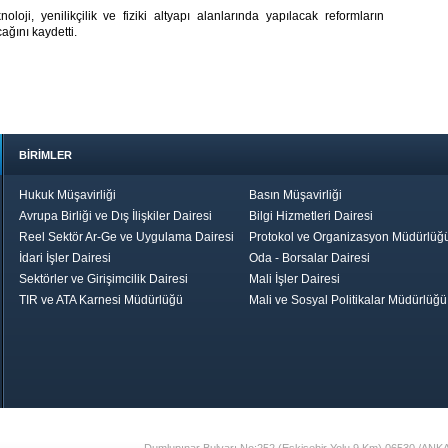
loji, yenilikçilik ve fiziki altyapı alanlarında yapılacak reformların
ağını kaydetti.
BİRİMLER
Hukuk Müşavirliği
Basın Müşavirliği
Avrupa Birliği ve Dış İlişkiler Dairesi
Bilgi Hizmetleri Dairesi
Reel Sektör Ar-Ge ve Uygulama Dairesi
Protokol ve Organizasyon Müdürlüğ
İdari İşler Dairesi
Oda - Borsalar Dairesi
Sektörler ve Girişimcilik Dairesi
Mali İşler Dairesi
TIR ve ATA Karnesi Müdürlüğü
Mali ve Sosyal Politikalar Müdürlüğü
le TOBB
Ekonomik Rapor
Hizmet Şeref
Daha İyi 
Belgesi ve Plaket
Gelecek, Da
Töreni
Bir Türkiye
Görüş ve Öne
17