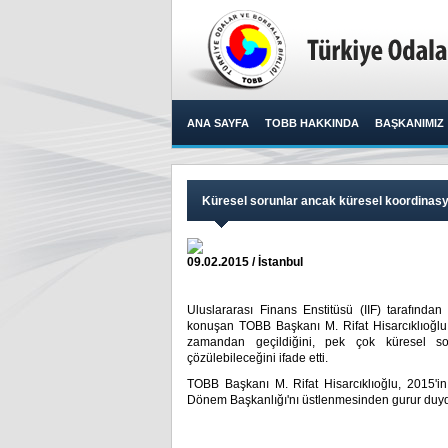
ANA SAYFA
TOBB HAKKINDA
BAŞKANIMIZ
Küresel sorunlar ancak küresel koordinasy
09.02.2015 / İstanbul
Uluslararası Finans Enstitüsü (IIF) tarafınd
konuşan TOBB Başkanı M. Rifat Hisarcıklıoğlu, G
zamandan geçildiğini, pek çok küresel so
çözülebileceğini ifade etti.​
TOBB Başkanı M. Rifat Hisarcıklıoğlu, 2015'i
Dönem Başkanlığı'nı üstlenmesinden gurur duydu