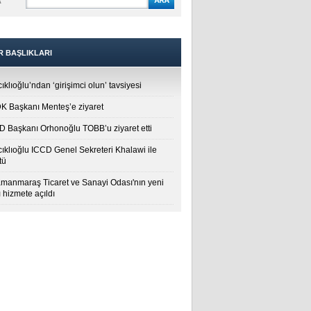
A
R BAŞLIKLARI
ıklıoğlu’ndan ‘girişimci olun’ tavsiyesi
 Başkanı Menteş’e ziyaret
 Başkanı Orhonoğlu TOBB’u ziyaret etti
cıklıoğlu ICCD Genel Sekreteri Khalawi ile
tü
manmaraş Ticaret ve Sanayi Odası'nın yeni
 hizmete açıldı