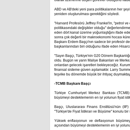
olarak üzerlerine düşen görevler olduğunu ifade 
ABD ve AB'deki yeni para politikalarının her şeyi 
yeniden oluşturulması gerektiğini söyledi.
"Harvard Profesörü Jeffrey Frankel'in, "petrol v
politikasındaki değişikler olduğu" değerlendirme
eden dört kanal üzerine yoğunlaştığını ifade 
sonra çok değerli bir makroekonomi hocası küres
Başkanı Erdem Başçı'nın sadece bir profesör değ
başkanlarından biri olduğunu ifade eden Hisarcık
"Sayın Başçı, Türkiye'nin G20 Dönem Başkanlığ
oldu. Bugün ve yarın Maliye Bakanları ve Merkez 
onlardan gelecek işaretleri bekleyeceğiz. Kurumla
finansal sisteme güven aşılamaktır. Larry Summers
teşvike bu dönemde büyük bir ihtiyaç duymaktay
-TCMB Başkanı Başçı
Türkiye Cumhuriyet Merkez Bankası (TCMB) 
büyümeyi desteklemenin en iyi yolunun fiyat ist
Başçı, Uluslararası Finans Enstitüsü'nün (II
"Türkiye'de Fiyat İstikrarı ve Büyüme" konulu bir
Yüksek enflasyonun ve deflasyonun büyümeyi 
açısından büyümeyi desteklemenin en iyi yolunun