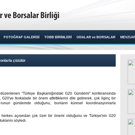
FOTOĞRAF GALERİSİ
TOBB BİRİMLERİ
ODALAR ve BORSALAR
MEVZUA
onlarla çözülür
an düzenlenen "Türkiye Başkanlığındaki G20 Gündemi" konferansında
20'ye fevkalade bir önem atfettiklerini dile getirerek, çok ilginç bir
runun gündemde olduğunu, bunların küresel koordinasyonlarla
n herkes açısından çok özel bir önemi olduğunu ve Türkiye'nin G20
klarını söyledi.