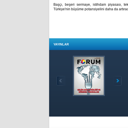
Başçı, beşeri sermaye, istihdam piyasası, tekno
Türkiye'nin büyüme potansiyelini daha da artırac
YAYINLAR
Özet