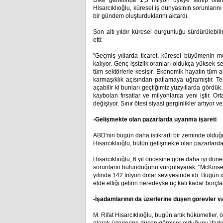
Ülke genelinde 1,5 milyon üyeye sahip ola
Hisarcıklıoğlu, küresel iş dünyasının sorunların
bir gündem oluşturduklarını aktardı.
Son altı yıldır küresel durgunluğu sürdürülebil
etti:
"Geçmiş yıllarda ticaret, küresel büyümenin m
kalıyor. Genç işsizlik oranları oldukça yüksek s
tüm sektörlerle kesişir. Ekonomik hayatın tü
karmaşıklık açısından patlamaya uğramıştır. Tek
açabilir ki bunları geçtiğimiz yüzyıllarda gördük.
kaybolan fırsatlar ve milyonlarca yeni iştir. Or
değişiyor. Sınır ötesi siyasi gerginlikler artıyor v
-Gelişmekte olan pazarlarda uyanma işareti
ABD'nin bugün daha istikrarlı bir zeminde old
Hisarcıklıoğlu, bütün gelişmekte olan pazarlard
Hisarcıklıoğlu, 6 yıl öncesine göre daha iyi d
sorunların bulunduğunu vurgulayarak, "McKinsey 
yılında 142 trilyon dolar seviyesinde idi. Bugün i
elde ettiği gelirin neredeyse üç katı kadar borçla
-İşadamlarının da üzerlerine düşen görevler v
M. Rifat Hisarcıklıoğlu, bugün artık hükümetler, 