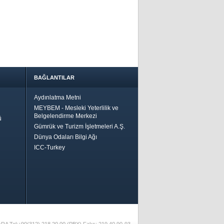
BAĞLANTILAR
Aydınlatma Metni
MEYBEM - Mesleki Yeterlilik ve
Belgelendirme Merkezi
ü
Gümrük ve Turizm İşletmeleri A.Ş.
Dünya Odaları Bilgi Ağı
ICC-Turkey
Bir
ha İyi
 İçin
riler-