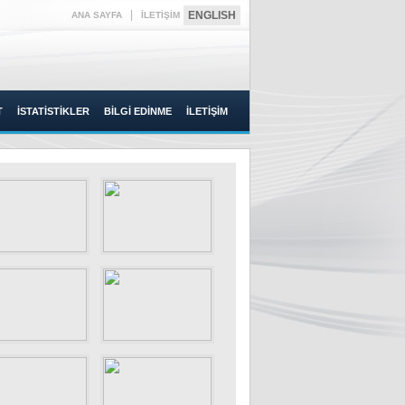
|
ENGLISH
ANA SAYFA
İLETİŞİM
T
İSTATİSTİKLER
BİLGİ EDİNME
İLETİŞİM