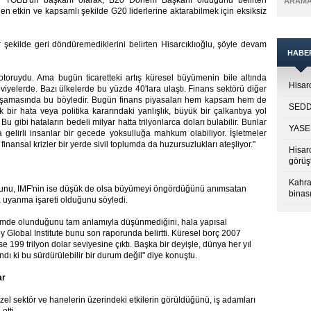
n TOBB'un başkanı olarak, B20 Dönem Başkanı olduğunu belirten
ARAM
ı en etkin ve kapsamlı şekilde G20 liderlerine aktarabilmek için eksiksiz
ir şekilde geri döndüremediklerini belirten Hisarcıklıoğlu, şöyle devam
HABE
otoruydu. Ama bugün ticaretteki artış küresel büyümenin bile altında
Hisarc
eviyelerde. Bazı ülkelerde bu yüzde 40'lara ulaştı. Finans sektörü diğer
m aşamasında bu böyledir. Bugün finans piyasaları hem kapsam hem de
SEDDK
 bir hata veya politika kararındaki yanlışlık, büyük bir çalkantıya yol
 Bu gibi hataların bedeli milyar hatta trilyonlarca doları bulabilir. Bunlar
YASED
ta gelirli insanlar bir gecede yoksulluğa mahkum olabiliyor. İşletmeler
e finansal krizler bir yerde sivil toplumda da huzursuzlukları ateşliyor."
Hisar
görüş
Kahra
uğunu, IMF'nin ise düşük de olsa büyümeyi öngördüğünü anımsatan
binası
a uyanma işareti olduğunu söyledi.
önemde olunduğunu tam anlamıyla düşünmediğini, hala yapısal
Global Institute bunu son raporunda belirtti. Küresel borç 2007
se 199 trilyon dolar seviyesine çıktı. Başka bir deyişle, dünya her yıl
ndı ki bu sürdürülebilir bir durum değil" diye konuştu.
ar
özel sektör ve hanelerin üzerindeki etkilerin görüldüğünü, iş adamları