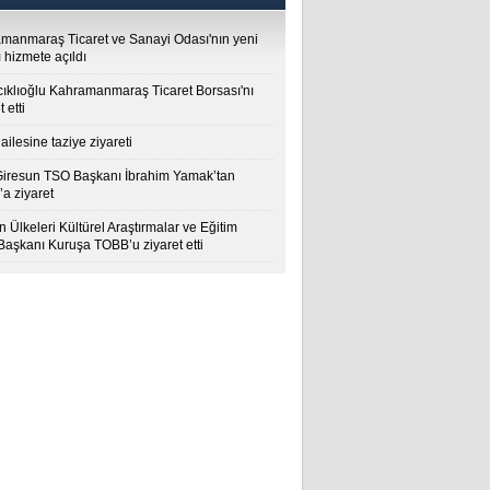
manmaraş Ticaret ve Sanayi Odası'nın yeni
 hizmete açıldı
cıklıoğlu Kahramanmaraş Ticaret Borsası'nı
t etti
ailesine taziye ziyareti
Giresun TSO Başkanı İbrahim Yamak’tan
a ziyaret
 Ülkeleri Kültürel Araştırmalar ve Eğitim
 Başkanı Kuruşa TOBB’u ziyaret etti