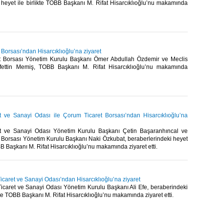
 heyet ile birlikte TOBB Başkanı M. Rifat Hisarcıklıoğlu’nu makamında
 Borsası’ndan Hisarcıklıoğlu’na ziyaret
t Borsası Yönetim Kurulu Başkanı Ömer Abdullah Özdemir ve Meclis
fettin Memiş, TOBB Başkanı M. Rifat Hisarcıklıoğlu’nu makamında
 ve Sanayi Odası ile Çorum Ticaret Borsası’ndan Hisarcıklıoğlu’na
t ve Sanayi Odası Yönetim Kurulu Başkanı Çetin Başaranhıncal ve
 Borsası Yönetim Kurulu Başkanı Naki Özkubat, beraberlerindeki heyet
BB Başkanı M. Rifat Hisarcıklıoğlu’nu makamında ziyaret etti.​
caret ve Sanayi Odası’ndan Hisarcıklıoğlu’na ziyaret
icaret ve Sanayi Odası Yönetim Kurulu Başkanı Ali Efe, beraberindeki
ikte TOBB Başkanı M. Rifat Hisarcıklıoğlu’nu makamında ziyaret etti.​