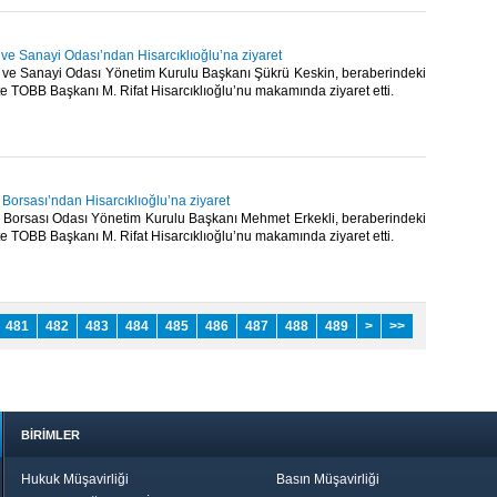
t ve Sanayi Odası’ndan Hisarcıklıoğlu’na ziyaret
et ve Sanayi Odası Yönetim Kurulu Başkanı Şükrü Keskin, beraberindeki
ikte TOBB Başkanı M. Rifat Hisarcıklıoğlu’nu makamında ziyaret etti.​
 Borsası’ndan Hisarcıklıoğlu’na ziyaret
t Borsası Odası Yönetim Kurulu Başkanı Mehmet Erkekli, beraberindeki
ikte TOBB Başkanı M. Rifat Hisarcıklıoğlu’nu makamında ziyaret etti.​
481
482
483
484
485
486
487
488
489
>
>>
BİRİMLER
Hukuk Müşavirliği
Basın Müşavirliği