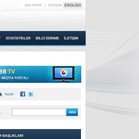
|
ENGLISH
ANA SAYFA
İLETİŞİM
T
İSTATİSTİKLER
BİLGİ EDİNME
İLETİŞİM
Yazdır
A
R BAŞLIKLARI