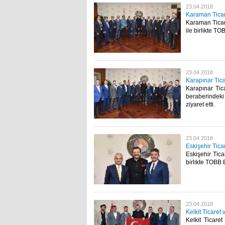
23.04.2018
Karaman Ticare
Karaman Ticar
ile birlikte TO
23.04.2018
Karapınar Tica
Karapınar Tic
beraberindeki
ziyaret etti.​
23.04.2018
Eskişehir Tica
Eskişehir Tica
birlikte TOBB 
23.04.2018
Kelkit Ticaret
Kelkit Ticare