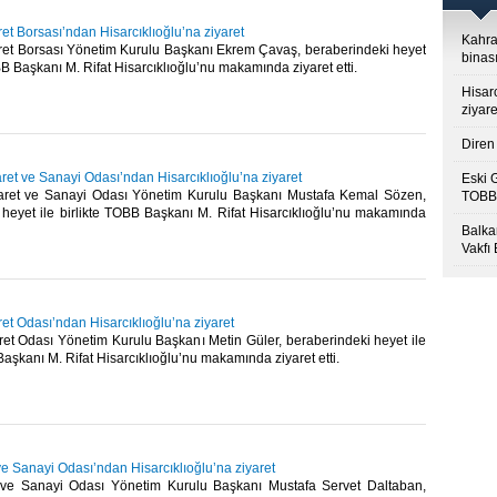
t Borsası’ndan Hisarcıklıoğlu’na ziyaret
Kahra
et Borsası Yönetim Kurulu Başkanı Ekrem Çavaş, beraberindeki heyet
binası
BB Başkanı M. Rifat Hisarcıklıoğlu’nu makamında ziyaret etti.​
Hisar
ziyare
Diren 
ret ve Sanayi Odası’ndan Hisarcıklıoğlu’na ziyaret
Eski 
aret ve Sanayi Odası Yönetim Kurulu Başkanı Mustafa Kemal Sözen,
TOBB’
 heyet ile birlikte TOBB Başkanı M. Rifat Hisarcıklıoğlu’nu makamında
Balkan
Vakfı
ret Odası’ndan Hisarcıklıoğlu’na ziyaret
ret Odası Yönetim Kurulu Başkanı Metin Güler, beraberindeki heyet ile
Başkanı M. Rifat Hisarcıklıoğlu’nu makamında ziyaret etti.​
 ve Sanayi Odası’ndan Hisarcıklıoğlu’na ziyaret
t ve Sanayi Odası Yönetim Kurulu Başkanı Mustafa Servet Daltaban,