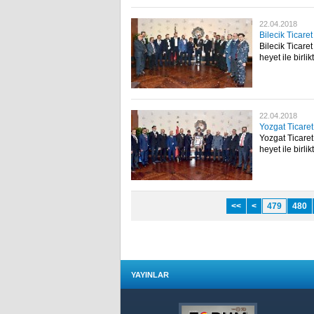
22.04.2018
Bilecik Ticare
Bilecik Ticar
heyet ile birl
22.04.2018
Yozgat Ticaret
Yozgat Ticare
heyet ile birl
<<
<
479
480
YAYINLAR