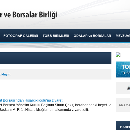
FOTOĞRAF GALERİSİ
TOBB BİRİMLERİ
ODALAR ve BORSALAR
MEVZUA
ıklayın.
 Borsası’ndan Hisarcıklıoğlu’na ziyaret
t Borsası Yönetim Kurulu Başkanı Sinan Çakır, beraberindeki heyet ile
ARAM
Başkanı M. Rifat Hisarcıklıoğlu’nu makamında ziyaret etti.​
HABE