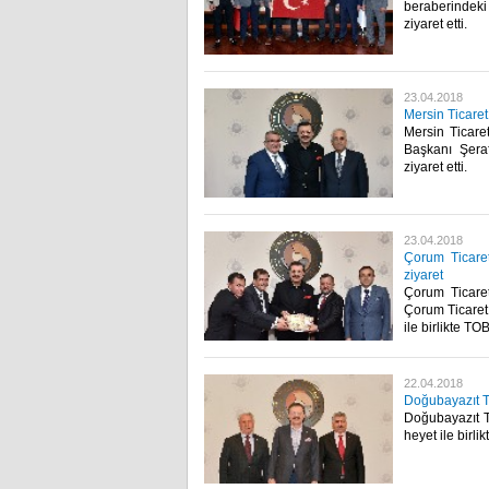
beraberindeki
ziyaret etti.​
23.04.2018
Mersin Ticaret
Mersin Ticare
Başkanı Şera
ziyaret etti.​
23.04.2018
Çorum Ticaret
ziyaret
Çorum Ticare
Çorum Ticaret
ile birlikte TO
22.04.2018
Doğubayazıt Ti
Doğubayazıt T
heyet ile birl