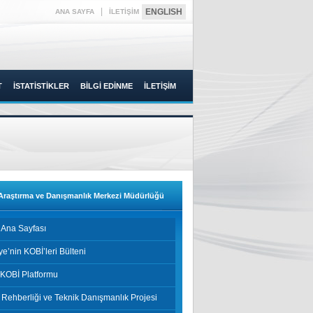
|
ENGLISH
ANA SAYFA
İLETİŞİM
T
İSTATİSTİKLER
BİLGİ EDİNME
İLETİŞİM
Araştırma ve Danışmanlık Merkezi Müdürlüğü
 Ana Sayfası
ye’nin KOBİ’leri Bülteni
ı KOBİ Platformu
Rehberliği ve Teknik Danışmanlık Projesi