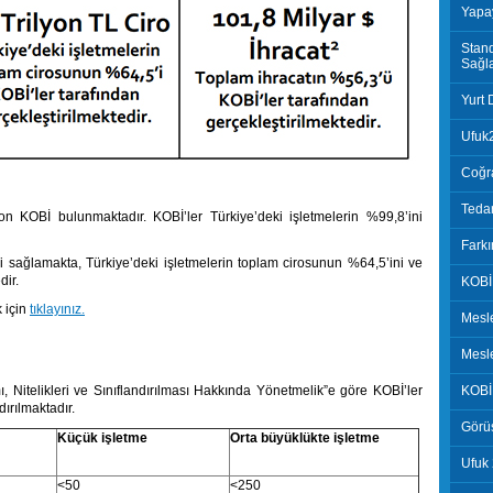
Yapay
Stand
Sağl
Yurt 
Ufuk2
Coğra
Tedar
ilyon KOBİ bulunmaktadır. KOBİ’ler Türkiye’deki işletmelerin %99,8’ini
Farkı
 sağlamakta, Türkiye’deki işletmelerin toplam cirosunun %64,5’ini ve
dir.
KOBİ 
k için
tıklayınız.
Mesle
Mesle
, Nitelikleri ve Sınıflandırılması Hakkında Yönetmelik”e göre KOBİ’ler
KOBİ 
dırılmaktadır.
Görüş
Küçük işletme
Orta büyüklükte işletme
Ufuk
<50
<250