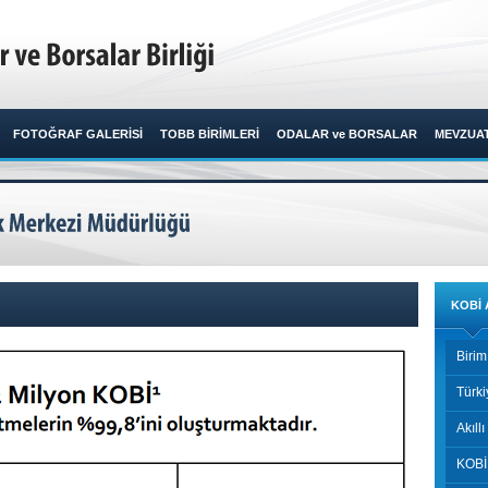
FOTOĞRAF GALERİSİ
TOBB BİRİMLERİ
ODALAR ve BORSALAR
MEVZUA
KOBİ 
Birim
Türki
Akıll
KOBİ 