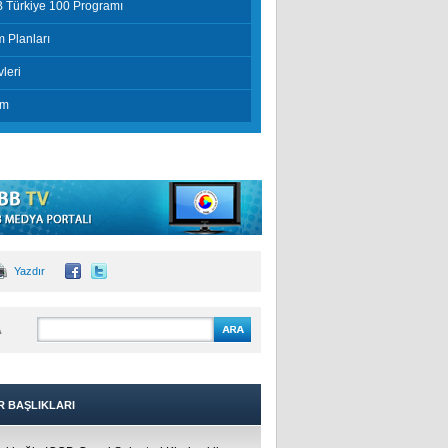
 Türkiye 100 Programı
 Planları
leri
im
Yazdır
A
R BAŞLIKLARI