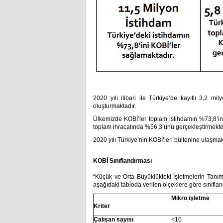
2020 yılı itibari ile Türkiye’de kayıtlı 3,2 m
oluşturmaktadır.
Ülkemizde KOBİ’ler toplam istihdamın %73,8’ini
toplam ihracatında %56,3’ünü gerçekleştirmekte
2020 yılı Türkiye’nin KOBİ’leri bültenine ulaşma
KOBİ Sınıflandırması
“Küçük ve Orta Büyüklükteki İşletmelerin Tanımı
aşağıdaki tabloda verilen ölçeklere göre sınıflan
Mikro işletme
Kriter
Çalışan sayısı
<10