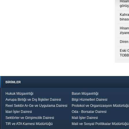
Hisar
görüş
Kahra
binası
Hisar
ziyare
Diren 
Eski 
TOBB’
BİRİMLER
Hukuk Müşavirliği
Basın Müşavirliği
Avrupa Birliği ve Dış İlişkiler Dairesi
Bilgi Hizmetleri Dairesi
Reel Sektör Ar-Ge ve Uygulama Dairesi
Protokol ve Organizasyon Müdürlüğ
İdari İşler Dairesi
Oda - Borsalar Dairesi
Sektörler ve Girişimcilik Dairesi
Mali İşler Dairesi
TIR ve ATA Karnesi Müdürlüğü
Mali ve Sosyal Politikalar Müdürlüğü