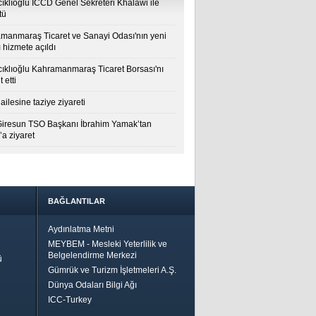
cıklıoğlu ICCD Genel Sekreteri Khalawi ile
tü
manmaraş Ticaret ve Sanayi Odası'nın yeni
 hizmete açıldı
cıklıoğlu Kahramanmaraş Ticaret Borsası'nı
t etti
ailesine taziye ziyareti
Giresun TSO Başkanı İbrahim Yamak’tan
a ziyaret
BAĞLANTILAR
Aydınlatma Metni
MEYBEM - Mesleki Yeterlilik ve
Belgelendirme Merkezi
ü
Gümrük ve Turizm İşletmeleri A.Ş.
Dünya Odaları Bilgi Ağı
ICC-Turkey