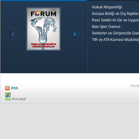
Hukuk Müşavirliği
Avrupa Birliği ve Dış İlişkile
Reel Sektör Ar-Ge ve Uygul
İdari İşler Dairesi
Sektörler ve Girişimcilik Dai
TIR ve ATA Karnesi Müdürl
Özetle TOBB
Ekonomik R
Dumlu
RSS
IPv6 Aktif