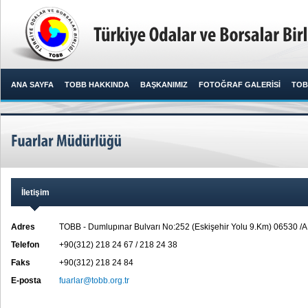
ANA SAYFA
TOBB HAKKINDA
BAŞKANIMIZ
FOTOĞRAF GALERİSİ
TOB
İletişim
Adres
TOBB - Dumlupınar Bulvarı No:252 (Eskişehir Yolu 9.Km) 06530 
Telefon
+90(312) 218 24 67 / 218 24 38
Faks
+90(312) 218 24 84
E-posta
fuarlar@tobb.org.tr