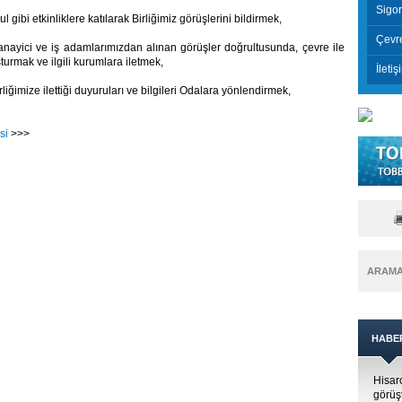
Sigor
 gibi etkinliklere katılarak Birliğimiz görüşlerini bildirmek,
Çevr
 sanayici ve iş adamlarımızdan alınan görüşler doğrultusunda, çevre ile
şturmak ve ilgili kurumlara iletmek,
İletiş
rliğimize ilettiği duyuruları ve bilgileri Odalara yönlendirmek,
esi
>>>
ARAM
HABE
Hisar
görüş