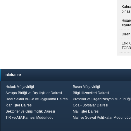
Kahra
binası
Hisar
ziyare
Diren 
Eski 
TOBB’
BİRİMLER
Hukuk Müşavirliği
Basın Müşavirliği
Avrupa Birliği ve Dış İlişkiler Dairesi
Bilgi Hizmetleri Dairesi
Reel Sektör Ar-Ge ve Uygulama Dairesi
Protokol ve Organizasyon Müdürlüğ
İdari İşler Dairesi
Oda - Borsalar Dairesi
Sektörler ve Girişimcilik Dairesi
Mali İşler Dairesi
TIR ve ATA Karnesi Müdürlüğü
Mali ve Sosyal Politikalar Müdürlüğü