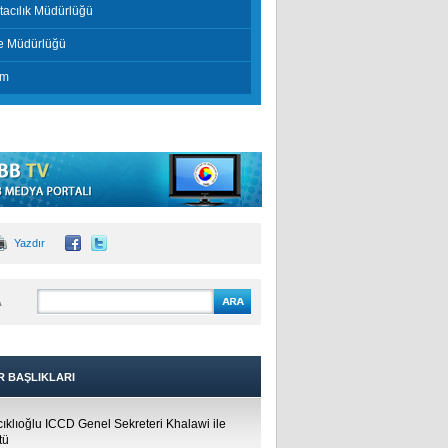
tacılık Müdürlüğü
e Müdürlüğü
im
Yazdır
A
R BAŞLIKLARI
cıklıoğlu ICCD Genel Sekreteri Khalawi ile
tü