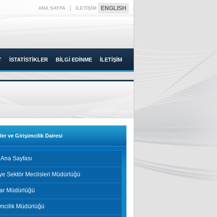
|
ENGLISH
ANA SAYFA
İLETİŞİM
T
İSTATİSTİKLER
BİLGİ EDİNME
İLETİŞİM
ler ve Girişimcilik Dairesi
 Ana Sayfası
ye Sektör Meclisleri Müdürlüğü
lar Müdürlüğü
imcilik Müdürlüğü