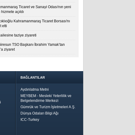
manmaraş Ticaret ve Sanayi Odası'nın yeni
 hizmete açıldı
cıklıoğlu Kahramanmaraş Ticaret Borsası'nı
t etti
ailesine taziye ziyareti
Giresun TSO Başkanı İbrahim Yamak’tan
a ziyaret
BAĞLANTILAR
Aydınlatma Metni
MEYBEM - Mesleki Yeterlilik ve
Belgelendirme Merkezi
ü
Gümrük ve Turizm İşletmeleri A.Ş.
Dünya Odaları Bilgi Ağı
ICC-Turkey