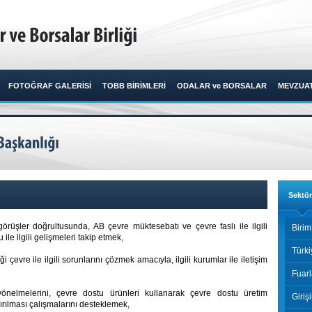
FOTOĞRAF GALERİSİ
TOBB BİRİMLERİ
ODALAR ve BORSALAR
MEVZUA
Sektör
rüşler doğrultusunda, AB çevre müktesebatı ve çevre faslı ile ilgili
Birim
 ile ilgili gelişmeleri takip etmek,
Türki
ği çevre ile ilgili sorunlarını çözmek amacıyla, ilgili kurumlar ile iletişim
Fuar
yönelmelerini, çevre dostu ürünleri kullanarak çevre dostu üretim
Giriş
tırılması çalışmalarını desteklemek,