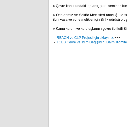
» Çevre konusundaki toplantı, şura, seminer, kurul
» Odalarımız ve Sektör Meclisleri aracılığı ile
ilgili yasa ve yönetmelikler için Birlik görüşü olu
» Kamu kurum ve kuruluşlarının çevre ile ilgili Bi
-
REACH ve CLP Projesi için tıklayınız.
>>>
-
TOBB Çevre ve İklim Değişikliği Daimi Komit