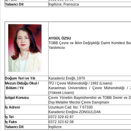
Yabancı Dil
İngilizce, Fransızca
AYGÜL ÖZSU
TOBB Çevre ve İklim Değişikliği Daimi Komitesi B
Yardımcısı
Doğum Yeri ve Yılı
Karadeniz Ereğli, 1970
Mezun Olduğu Okul /
İTÜ / Çevre Mühendisliği / 1992 (Lisans)
Bölüm / Yıl
Karaelmas Üniversitesi / Çevre Mühendisliği /
(Yüksek Lisans)
İştigal Konusu
Çevre Yönetim Başmühendisi ve TOBB Demir ve D
Dışı Metaller Meclisi Çevre Danışmanı
İş Adresi
Uzunkum Cad. No: 7 67330
Karadeniz Ereğlisi-ZONGULDAK
İş Tel
0372 329 42 87
İş Faks
0372 323 62 08
Yabancı Dil
İngilizce