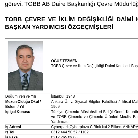
görevi, TOBB AB Daire Başkanlığı Çevre Müdürlüğü
TOBB ÇEVRE VE İKLİM DEĞİŞİKLİĞİ DAİMİ
BAŞKAN YARDIMCISI ÖZGEÇMİŞLERİ
OĞUZ TEZMEN
TOBB Çevre ve İklim Değişikliği Daimi Komitesi Baş
Doğum Yeri ve Yılı
İstanbul, 1948
Mezun Olduğu Okul /
Ankara Üniv. Siyasal Bilgiler Fakültesi / İktisat-Mal
Bölüm / Yıl
1969
İştigal Konusu
Türkiye Çimento Müstahsilleri Birliği Genel Koordi
ve TOBB Çimento ve Çimento Ürünleri Meclisi B
Yardımcısı
İş Adresi
Cyberpark,Cyberplaza C Blok kat:2 Bilkent ANKAR
İş Tel
0312 444 50 57 / 1102
İş Faks
0312 265 09 06