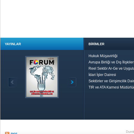
YAYINLAR
BİRİMLER
Hukuk Müşavirliği
Avrupa Birliği ve Dış İlişkile
Reel Sektör Ar-Ge ve Uygul
İdari İşler Dairesi
Sektörler ve Girişimcilik Dai
TIR ve ATA Karnesi Müdürl
Özetle TOBB
Ekonomik R
Dumlu