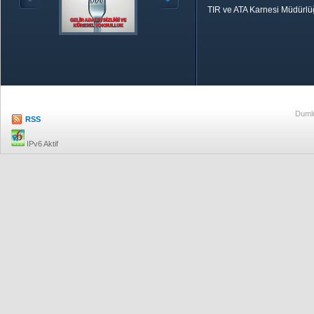
TIR ve ATA Karnesi Müdürl
Özetle TOBB
Ekonomik R
Dumlu
RSS
IPv6 Aktif