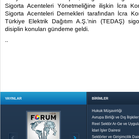
Sigorta Acenteleri Yönetmeliğine ilişkin İcra Kom
Sigorta Acenteleri Dernekleri tarafından İcra Kom
Türkiye Elektrik Dağıtım A.Ş.’nin (TEDAŞ) sigo
disiplin konuları gündeme geldi.​
..
YAYINLAR
BİRİMLER
Hukuk Müşavirliği
Avrupa Birliği ve Dış İlişkile
Reel Sektör Ar-Ge ve Uygul
İdari İşler Dairesi
Sektörler ve Girişimcilik Dai