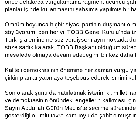
önce defalarca vurgulamama rağmen; üçüncü şahıs
planlar içinde kullanmasını şahsıma yapılmış bir h
Ömrüm boyunca hiçbir siyasi partinin düşmanı olm
söylüyorum; ben her yıl TOBB Genel Kurulu’nda üy
Türk iş alemine ne söz verdiysem aynı noktada d
söze sadık kalarak, TOBB Başkanı olduğum sürece 
mesafede olmaya devam edeceğimi bir kez daha ka
Kaliteli demokrasinin önemine her zaman vurgu yap
çirkin planlar yapmaya teşebbüs ederek ismimi kul
Son olarak şunu da hatırlatmak isterim ki, millet i
ve demokrasinin önündeki engellerin kalkması iç
Sayın Abdullah Gül’ün Meclis’te seçilme sürecin
gösterdiği olumlu tavra kamuoyu da şahit olmuştur