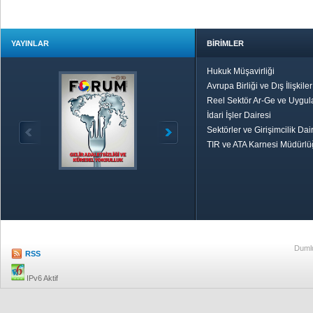
YAYINLAR
BİRİMLER
Hukuk Müşavirliği
Avrupa Birliği ve Dış İlişkile
Reel Sektör Ar-Ge ve Uygul
İdari İşler Dairesi
Sektörler ve Girişimcilik Dai
TIR ve ATA Karnesi Müdürl
Özetle TOBB
Ekonomik R
Dumlu
RSS
IPv6 Aktif