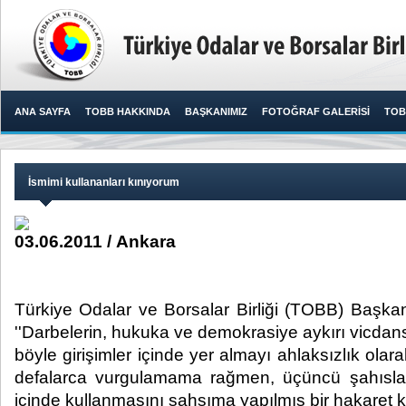
ANA SAYFA
TOBB HAKKINDA
BAŞKANIMIZ
FOTOĞRAF GALERİSİ
TOB
İsmimi kullananları kınıyorum
03.06.2011 / Ankara
Türkiye Odalar ve Borsalar Birliği (TOBB) Başkanı
''Darbelerin, hukuka ve demokrasiye aykırı vicdans
böyle girişimler içinde yer almayı ahlaksızlık o
defalarca vurgulamama rağmen, üçüncü şahısları
içinde kullanmasını şahsıma yapılmış bir hakaret kab