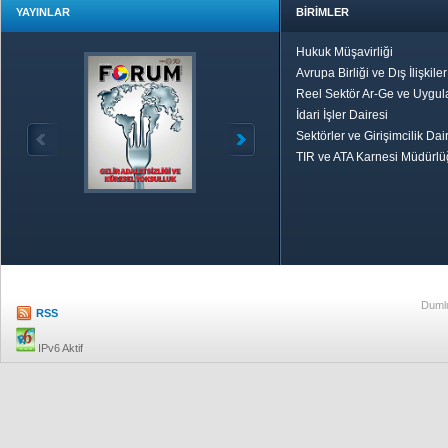
YAYINLAR
BİRİMLER
Hukuk Müşavirliği
Avrupa Birliği ve Dış İlişkile
Reel Sektör Ar-Ge ve Uygul
İdari İşler Dairesi
Sektörler ve Girişimcilik Dai
TIR ve ATA Karnesi Müdürl
Özetle TOBB
Ekonomik R
Dumlu
RSS
IPv6 Aktif