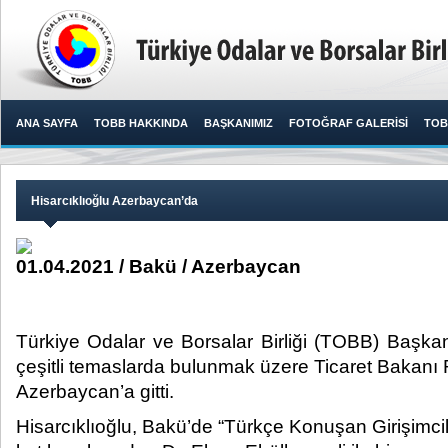
ANA SAYFA
TOBB HAKKINDA
BAŞKANIMIZ
FOTOĞRAF GALERİSİ
TOB
Hisarcıklıoğlu Azerbaycan’da
01.04.2021 / Bakü / Azerbaycan
Türkiye Odalar ve Borsalar Birliği (TOBB) Başkanı
çeşitli temaslarda bulunmak üzere Ticaret Bakanı R
Azerbaycan’a gitti.​
Hisarcıklıoğlu, Bakü’de “Türkçe Konuşan Girişimc