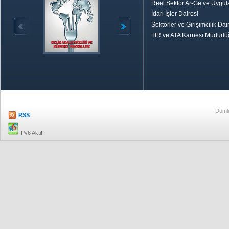
Reel Sektör Ar-Ge ve Uygul
İdari İşler Dairesi
Sektörler ve Girişimcilik Dai
TIR ve ATA Karnesi Müdürl
Özetle TOBB
Ekonomik R
Dumlu
RSS
IPv6 Aktif