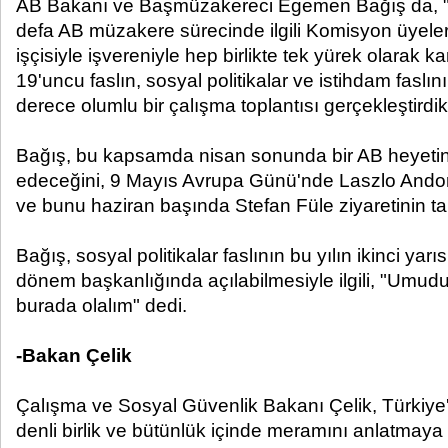
AB Bakanı ve Başmüzakereci Egemen Bağış da, "C
defa AB müzakere sürecinde ilgili Komisyon üyeleriy
işçisiyle işvereniyle hep birlikte tek yürek olarak ka
19'uncu faslın, sosyal politikalar ve istihdam faslı
derece olumlu bir çalışma toplantısı gerçekleştirdi
Bağış, bu kapsamda nisan sonunda bir AB heyetinin
edeceğini, 9 Mayıs Avrupa Günü'nde Laszlo Andor
ve bunu haziran başında Stefan Füle ziyaretinin ta
Bağış, sosyal politikalar faslının bu yılın ikinci yar
dönem başkanlığında açılabilmesiyle ilgili, "Um
burada olalım" dedi.
-Bakan Çelik
Çalışma ve Sosyal Güvenlik Bakanı Çelik, Türkiye'
denli birlik ve bütünlük içinde meramını anlatmaya ç