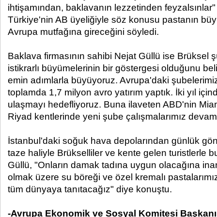
ihtişamından, baklavanın lezzetinden feyzalsınlar" 
Türkiye'nin AB üyeliğiyle söz konusu pastanın bü
Avrupa mutfağına gireceğini söyledi.
Baklava firmasının sahibi Nejat Güllü ise Brüksel
istikrarlı büyümelerinin bir göstergesi olduğunu beli
emin adımlarla büyüyoruz. Avrupa'daki şubelerimiz
toplamda 1,7 milyon avro yatırım yaptık. İki yıl iç
ulaşmayı hedefliyoruz. Buna ilaveten ABD'nin Miam
Riyad kentlerinde yeni şube çalışmalarımız devam 
İstanbul'daki soğuk hava depolarından günlük gönd
taze haliyle Brükselliler ve kente gelen turistlerl
Güllü, "Onların damak tadına uygun olacağına ina
olmak üzere su böreği ve özel kremalı pastalarımız
tüm dünyaya tanıtacağız" diye konuştu.
-Avrupa Ekonomik ve Sosyal Komitesi Başkanı