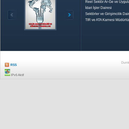
Reel Sektör Ar-Ge ve Uygul
İdari İşler Dairesi
Sektörler ve Girişimcilik Dai
TIR ve ATA Karnesi Müdürl
Özetle TOBB
Ekonomik R
Dumlu
RSS
IPv6 Aktif