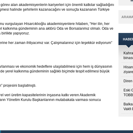
örev alan akademisyenlerin kariyerleri için önemli katkılar sağladığını
lişmesi halinde şehirlerin kazanacağını ve sonuçta kazananın Türkiye
ARAM
u vurgulayan Hisarcıklıoğlu akademisyenlere hitaben, “Her ilin, her
yerel kalkınma gündeminin ana aktörü Oda ve Borsalarımız olmalı. Oda ve
birlikte yapıyoruz.
HABE
erine her zaman ihtiyacımız var. Çalışmalarınız için teşekkür ediyorum”
Kahra
binası
sarlanması ve ekonomik hedeflere ulaşılabilmesi için hem iş dünyasının
Hisar
 de yerel kalkınma gündeminin sağlıklı biçimde tespit edilmesi büyük
ziyare
Diren 
projesini başlatmıştı.
Eski 
el veri üretim kapasitelerinin inşasına katkı veren Akademik
TOBB’
aların Yönetim Kurulu Başkanlarının mutabakata varması sonucu
Balkan
Vakfı