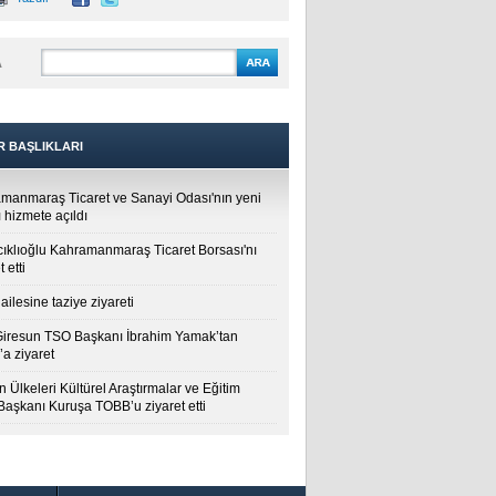
A
R BAŞLIKLARI
manmaraş Ticaret ve Sanayi Odası'nın yeni
 hizmete açıldı
cıklıoğlu Kahramanmaraş Ticaret Borsası'nı
t etti
ailesine taziye ziyareti
Giresun TSO Başkanı İbrahim Yamak’tan
a ziyaret
 Ülkeleri Kültürel Araştırmalar ve Eğitim
 Başkanı Kuruşa TOBB’u ziyaret etti