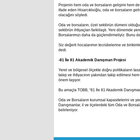
Projenin hem oda ve borsaların gelişimi hem de g
ifade eden Hisarcıklıoğlu, oda ve borsaların ge
olacağını söyledi.
Oda ve borsaların, özel sektörün dümeni olduğun
sektörün ihtiyaçları farklılaştı. Yeni dönemde 
Borsalarımızı daha da güçlendirmeliyiz. Bunu da 
Siz değerli hocalarımın tecrübelerine ve birikiml
dedi.
-81 İle 81 Akademik Danışman
Projesi
Yerel ve bölgesel ölçekte doğru politikaların ta
talep ve ihtiyacının yakından takip edilmesi hem
önem taşıyor.
Bu amaçla TOBB, “81 İle 81 Akademik Danışman” 
Oda ve Borsaların kurumsal kapasitelerini ve yer
Danışmanlar, il ve ilçelerdeki tüm Oda ve Bors
belirleniyor.