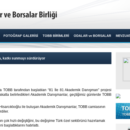
FOTOĞRAF GALERİSİ
TOBB BİRİMLERİ
ODALAR ve BORSALAR
MEVZUA
a, katkı sunmayı sürdürüyor
la TOBB tarafından başlatılan “81 İle 81 Akademik Danışman” projesi
katla belirledikleri Akademik Danışmanlar, geçtiğimiz günlerde TOBB
isarcıklıoğlu ile buluşan Akademik Danışmanlar, TOBB camiasının
diler.
n çok hızlı değiştiğini, bu değişime Türk özel sektörünü hazırlamak
aşlattıklarını hatırlattı.