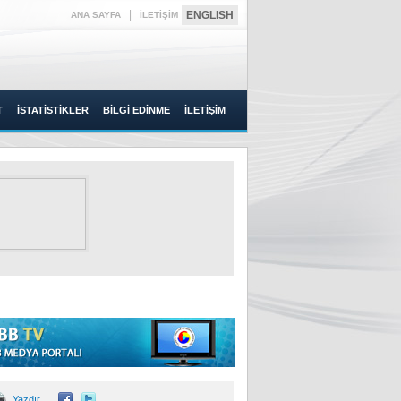
|
ENGLISH
ANA SAYFA
İLETİŞİM
T
İSTATİSTİKLER
BİLGİ EDİNME
İLETİŞİM
Yazdır