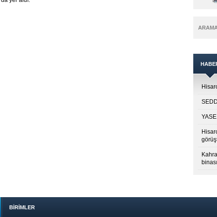
a yer aldı.
ARAM
HABE
Hisarc
SEDDK
YASED
Hisar
görüş
Kahra
binası
BİRİMLER