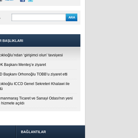
A
R BAŞLIKLARI
ıklıoğlu’ndan ‘girişimci olun’ tavsiyesi
 Başkanı Menteş’e ziyaret
 Başkanı Orhonoğlu TOBB’u ziyaret etti
cıklıoğlu ICCD Genel Sekreteri Khalawi ile
tü
manmaraş Ticaret ve Sanayi Odası'nın yeni
 hizmete açıldı
BAĞLANTILAR