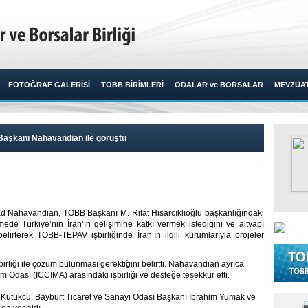
FOTOĞRAF GALERİSİ
TOBB BİRİMLERİ
ODALAR ve BORSALAR
MEVZUA
 Başkanı Nahavandian ile görüştü
 Nahavandian, TOBB Başkanı M. Rifat Hisarcıklıoğlu başkanlığındaki
mede Türkiye’nin İran’ın gelişimine katkı vermek istediğini ve altyapı
lirterek TOBB-TEPAV işbirliğinde İran’ın ilgili kurumlarıyla projeler
iği ile çözüm bulunması gerektiğini belirtti. Nahavandian ayrıca
m Odası (ICCIMA) arasındaki işbirliği ve desteğe teşekkür etti.
tükcü, Bayburt Ticaret ve Sanayi Odası Başkanı İbrahim Yumak ve