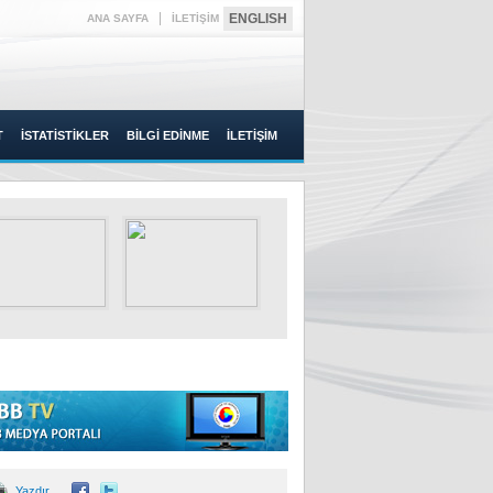
|
ENGLISH
ANA SAYFA
İLETİŞİM
T
İSTATİSTİKLER
BİLGİ EDİNME
İLETİŞİM
Yazdır