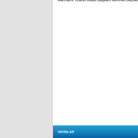
Marmaris Ticaret Odası Başkanı Mehmet Baysal d
YAYINLAR