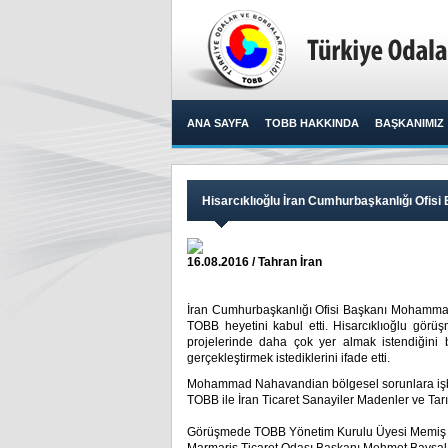
ANA SAYFA
TOBB HAKKINDA
BAŞKANIMIZ
Hisarcıklıoğlu İran Cumhurbaşkanlığı Ofisi
16.08.2016 / Tahran İran
İran Cumhurbaşkanlığı Ofisi Başkanı Mohammad
TOBB heyetini kabul etti. Hisarcıklıoğlu görüş
projelerinde daha çok yer almak istendiğini be
gerçekleştirmek istediklerini ifade etti.​
Mohammad Nahavandian bölgesel sorunlara işbirl
TOBB ile İran Ticaret Sanayiler Madenler ve Tarı
Görüşmede TOBB Yönetim Kurulu Üyesi Memiş Kü