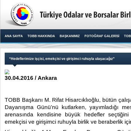
ANA SAYFA
TOBB HAKKINDA
BAŞKANIMIZ
FOTOĞRAF GALERİSİ
TOB
“Hedeflerimize işçisi, emekçisi ve girişimci ruhuyla ulaşacağız”
30.04.2016 / Ankara
TOBB Başkanı M. Rifat Hisarcıklıoğlu, bütün çalı
Dayanışma Günü’nü kutlarken, yayımladığı mes
arenasında kendisine büyük hedefler seçtiğini 
emekçisi ve girişimci ruhuyla birlik ve beraberlik iç