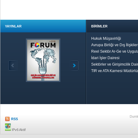
YAYINLAR
BİRİMLER
Hukuk Müşavirliği
Avrupa Birliği ve Dış İlişkile
Reel Sektör Ar-Ge ve Uygul
İdari İşler Dairesi
Sektörler ve Girişimcilik Dai
TIR ve ATA Karnesi Müdürl
Özetle TOBB
Ekonomik R
Dumlu
RSS
IPv6 Aktif