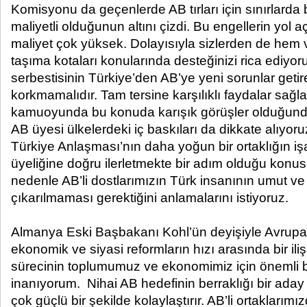
Komisyonu da geçenlerde AB tırları için sınırlard
maliyetli olduğunun altını çizdi. Bu engellerin yol 
maliyet çok yüksek. Dolayısıyla sizlerden de hem 
taşıma kotaları konularında desteğinizi rica ediyor
serbestisinin Türkiye’den AB’ye yeni sorunlar geti
korkmamalıdır. Tam tersine karşılıklı faydalar sağ
kamuoyunda bu konuda karışık görüşler olduğund
AB üyesi ülkelerdeki iç baskıları da dikkate alıyo
Türkiye Anlaşması’nın daha yoğun bir ortaklığın işar
üyeliğine doğru ilerletmekte bir adım olduğu konus
nedenle AB’li dostlarımızın Türk insanının umut ve 
çıkarılmaması gerektiğini anlamalarını istiyoruz.
Almanya Eski Başbakanı Kohl’ün deyişiyle Avrup
ekonomik ve siyasi reformların hızı arasında bir iliş
sürecinin toplumumuz ve ekonomimiz için önemli b
inanıyorum. Nihai AB hedefinin berraklığı bir aday
çok güçlü bir şekilde kolaylaştırır. AB’li ortaklarım