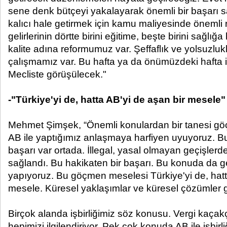
sene denk bütçeyi yakalayarak önemli bir başarı s
kalıcı hale getirmek için kamu maliyesinde önemli r
gelirlerinin dörtte birini eğitime, beşte birini sağlı
kalite adına reformumuz var. Şeffaflık ve yolsuzl
çalışmamız var. Bu hafta ya da önümüzdeki hafta in
Mecliste görüşülecek."
-"Türkiye'yi de, hatta AB'yi de aşan bir mesele"
Mehmet Şimşek, “Önemli konulardan bir tanesi g
AB ile yaptığımız anlaşmaya harfiyen uyuyoruz. B
başarı var ortada. İllegal, yasal olmayan geçişler
sağlandı. Bu hakikaten bir başarı. Bu konuda da g
yapıyoruz. Bu göçmen meselesi Türkiye'yi de, hatt
mesele. Küresel yaklaşımlar ve küresel çözümler ge
Birçok alanda işbirliğimiz söz konusu. Vergi kaçak
hepimizi ilgilendiriyor. Pek çok konuda AB ile işbirl