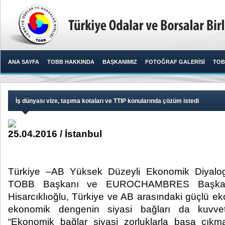
ANA SAYFA
TOBB HAKKINDA
BAŞKANIMIZ
FOTOĞRAF GALERİSİ
TOB
İş dünyası vize, taşıma kotaları ve TTIP konularında çözüm istedi
25.04.2016 / İstanbul
Türkiye –AB Yüksek Düzeyli Ekonomik Diyalog
TOBB Başkanı ve EUROCHAMBRES Başkan 
Hisarcıklıoğlu, Türkiye ve AB arasındaki güçlü e
ekonomik dengenin siyasi bağları da kuvvetle
“Ekonomik bağlar siyasi zorluklarla başa çıkma