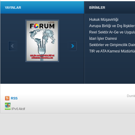
YAYINLAR
BİRİMLER
Hukuk Müşavirliği
Avrupa Birliği ve Dış İlişkile
Reel Sektör Ar-Ge ve Uygul
İdari İşler Dairesi
Sektörler ve Girişimcilik Dai
TIR ve ATA Karnesi Müdürl
Özetle TOBB
Ekonomik R
Dumlu
RSS
IPv6 Aktif