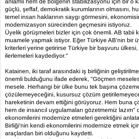
anlamlı hem de bölgenin stabilizasyonu için bir o 
güçlü, şeffaf, demokratik kurumlarının olmasını, 
temel insan haklarının saygı görmesini, ekonomisin
modernizasyon sürecinden geçmesini istiyoruz.
Üyelik görüşmeleri bizler için çok önemli. AB tabii ki
muamele yapmak istiyor. Eğer Türkiye AB'nin bir ü
kriterleri yerine getirirse Türkiye bir başvuru ülkesi
ilerlemeleri kaydediyor."
Katainen, iki taraf arasındaki iş birliğinin geliştirilme
önemli bulduğunu ifade ederek, "Göçmen meselesi 
mesele. Herhangi bir ülke bunu tek başına çöze
çözülemeyeceğini, kusursuz çözüm getirilemeyeceğ
hareketinin devam ettiğini görüyoruz. Hem buna ç
hem de insancıl uygulamaları gözetmemiz lazım" d
ekonomilerini modernize etmeleri gerektiğini anla
Birliği'nin kendi ekonomilerini modernize etmek için
araçlardan biri olduğunu kaydetti.