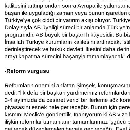
kalitesini arttırıp ondan sonra Avrupa ile yakıns
başarı ile uyguladığı zaman veya bunun işaretleri 
Türkiye'ye çok ciddi bir yatırım akışı oluyor. Türkiy
Dolayısıyla AB üyeliği süreci bir anlamda Türkiye'
programıdır. AB büyük bir başarı hikâyesidir. Bu bi
İnşallah Türkiye kurumların kalitesini arttıracak, ist
derinleştirecek ve hukuk devleti ilkesini daha derin
arayı kapatma sürecini başarıyla tamamlayacak" d
-Reform vurgusu
Reformların önemini anlatan Şimşek, konuşmasın
dedi: “İlk defa bir başkan yardımcımız reformlarda
3-4 ayımızda da cesaret verici bir ilerleme söz kon
piyasasını esnek hale getireceğiz. Bunun için ger
kısmını Meclis'e gönderdik. İnanıyorum ki AB vize 
ilişkin reformlar tamamlanır tamamlanmaz işgücü 
getirecek düzenlemeleri hayata geçireceğiz. Eve