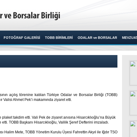
FOTOĞRAF GALERİSİ
TOBB BİRİMLERİ
ODALAR ve BORSALAR
MEVZUA
sının açılış törenine katılan Türkiye Odalar ve Borsalar Birliği (TOBB)
r Valisi Ahmet Pek’i makamında ziyaret etti. ​
 plaket takdim etti. Vali Pek de ziyaret anısına Hisarcıklıoğlu’na Büyük
e etti. TOBB Başkanı Hisarcıklıoğlu, Valilik Şeref Defterini imzaladı.
ı Halim Mete, TOBB Yönetim Kurulu Üyesi Fahrettin Akyıl ile Iğdır TSO