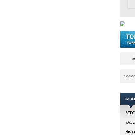
ARAM
HABE
SEDDK
YASED
Hisar