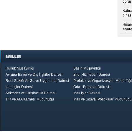
görüş
Kahra
binası
Hisar
ziyare
BİRİMLER
Hukuk Müşavirliği
Basın Müşavirliği
Avrupa Birliği ve Dış İlişkiler Dairesi
Bilgi Hizmetleri Dairesi
Reel Sektör Ar-Ge ve Uygulama Dairesi
Protokol ve Organizasyon Müdürlüğ
İdari İşler Dairesi
Oda - Borsalar Dairesi
Sektörler ve Girişimcilik Dairesi
Mali İşler Dairesi
TIR ve ATA Karnesi Müdürlüğü
Mali ve Sosyal Politikalar Müdürlüğü
le TOBB
Ekonomik Rapor
Hizmet Şeref
Daha İyi 
Belgesi ve Plaket
Gelecek, Da
Töreni
Bir Türkiye
Görüş ve Öne