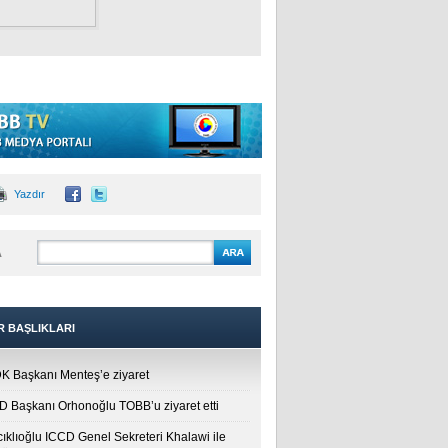
Yazdır
A
R BAŞLIKLARI
 Başkanı Menteş’e ziyaret
 Başkanı Orhonoğlu TOBB’u ziyaret etti
cıklıoğlu ICCD Genel Sekreteri Khalawi ile