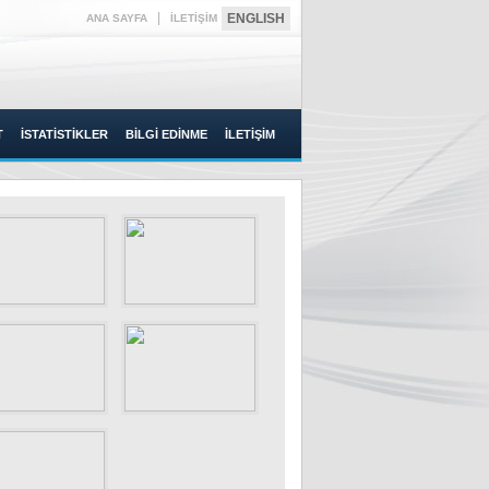
|
ENGLISH
ANA SAYFA
İLETİŞİM
T
İSTATİSTİKLER
BİLGİ EDİNME
İLETİŞİM