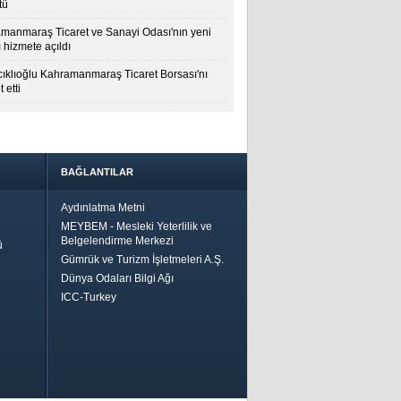
tü
manmaraş Ticaret ve Sanayi Odası'nın yeni
 hizmete açıldı
cıklıoğlu Kahramanmaraş Ticaret Borsası'nı
t etti
BAĞLANTILAR
Aydınlatma Metni
MEYBEM - Mesleki Yeterlilik ve
Belgelendirme Merkezi
ü
Gümrük ve Turizm İşletmeleri A.Ş.
Dünya Odaları Bilgi Ağı
ICC-Turkey
Bir
ha İyi
 İçin
riler-