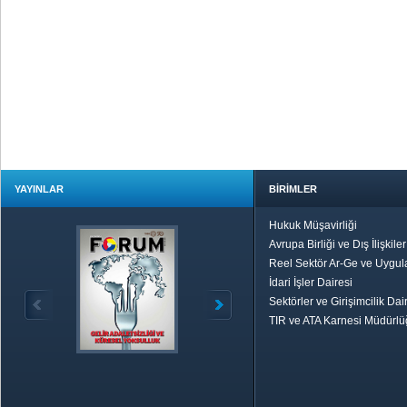
YAYINLAR
BİRİMLER
Hukuk Müşavirliği
Avrupa Birliği ve Dış İlişkile
Reel Sektör Ar-Ge ve Uygul
İdari İşler Dairesi
Sektörler ve Girişimcilik Dai
TIR ve ATA Karnesi Müdürl
Özetle TOBB
Ekonomik R