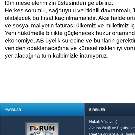
tüm meselelerimizin üstesinden gelebiliriz.
Herkes sorumlu, sağduyulu ve itidalli davranmalı, 
olabilecek bu fırsat kaçırılmamalıdır. Aksi halde 
ve sosyal maliyetin faturası ülkemiz ve milletimiz içi
Yeni hükümetle birlikte güçlenecek huzur ortamınd
ekonomiye, AB üyelik sürecine ve bunların gerektir
yeniden odaklanacağına ve küresel riskleri iyi yö
yer alacağına tüm kalbimizle inanıyoruz.”
YAYINLAR
BİRİMLER
Hukuk Müşavirliği
Avrupa Birliği ve Dış İlişkile
Reel Sektör Ar-Ge ve Uygul