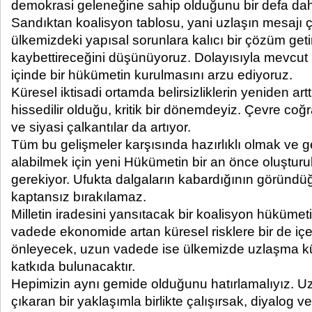
demokrasi geleneğine sahip olduğunu bir defa daha
Sandıktan koalisyon tablosu, yani uzlaşın mesajı ç
ülkemizdeki yapısal sorunlara kalıcı bir çözüm get
kaybettireceğini düşünüyoruz. Dolayısıyla mevcut 
içinde bir hükümetin kurulmasını arzu ediyoruz.
Küresel iktisadi ortamda belirsizliklerin yeniden artt
hissedilir olduğu, kritik bir dönemdeyiz. Çevre c
ve siyasi çalkantılar da artıyor.
Tüm bu gelişmeler karşısında hazırlıklı olmak ve ge
alabilmek için yeni Hükümetin bir an önce oluştur
gerekiyor. Ufukta dalgaların kabardığının göründü
kaptansız bırakılamaz.
Milletin iradesini yansıtacak bir koalisyon hükümet
vadede ekonomide artan küresel risklere bir de içe
önleyecek, uzun vadede ise ülkemizde uzlaşma k
katkıda bulunacaktır.
Hepimizin aynı gemide olduğunu hatırlamalıyız. U
çıkaran bir yaklaşımla birlikte çalışırsak, diyalog v