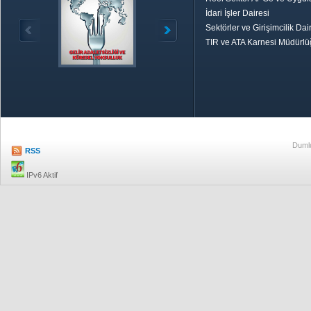
İdari İşler Dairesi
Sektörler ve Girişimcilik Dai
TIR ve ATA Karnesi Müdürl
Özetle TOBB
Ekonomik R
Dumlu
RSS
IPv6 Aktif