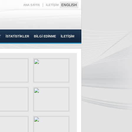
|
ENGLISH
ANA SAYFA
İLETİŞİM
T
İSTATİSTİKLER
BİLGİ EDİNME
İLETİŞİM