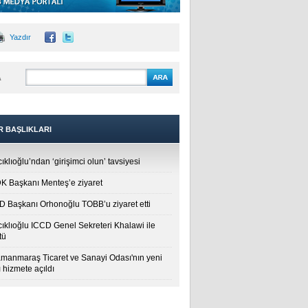
Yazdır
A
R BAŞLIKLARI
ıklıoğlu’ndan ‘girişimci olun’ tavsiyesi
 Başkanı Menteş’e ziyaret
 Başkanı Orhonoğlu TOBB’u ziyaret etti
cıklıoğlu ICCD Genel Sekreteri Khalawi ile
tü
manmaraş Ticaret ve Sanayi Odası'nın yeni
 hizmete açıldı