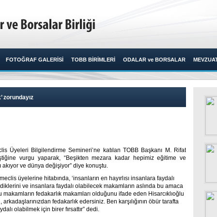
FOTOĞRAF GALERİSİ
TOBB BİRİMLERİ
ODALAR ve BORSALAR
MEVZUA
’ zorundayız
lis Üyeleri Bilgilendirme Semineri’ne katılan TOBB Başkanı M. Rifat
iştiğine vurgu yaparak, “Beşikten mezara kadar hepimiz eğitime ve
akıyor ve dünya değişiyor” diye konuştu.​
eclis üyelerine hitabında, ‘insanların en hayırlısı insanlara faydalı
ndiklerini ve insanlara faydalı olabilecek makamların aslında bu amaca
Bu makamların fedakarlık makamları olduğunu ifade eden Hisarcıklıoğlu
 arkadaşlarınızdan fedakarlık edersiniz. Ben karşılığının öbür tarafta
ı olabilmek için birer fırsattır” dedi.