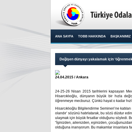
ANA SAYFA
TOBB HAKKINDA
BAŞKANIMIZ
Değişen dünyayı yakalamak için ‘öğrenmek
24.04.2015 / Ankara
24-25-26 Nisan 2015 tarihlerini kapsayan Mec
Hisarcıklıoğlu, dünyanın büyük bir hızla değ
öğrenmeye mecburuz. Çünkü hayat o kadar hızlı 
Hisarcıklıoğlu Bilgilendirme Semineri’ne katılan m
olandır’ sözünü hatırlatarak, bu sözü düstur edi
ulaşmak için büyük fırsatlar olduğunu söyledi. 
“İşinizden, ailenizden, eşinizden, çocuğunuzdan,
olduğuna inanıyorum. Bu makamlar insanlara faydal