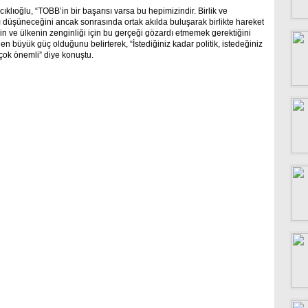
ıklıoğlu, “TOBB’in bir başarısı varsa bu hepimizindir. Birlik ve
lı düşüneceğini ancak sonrasında ortak akılda buluşarak birlikte hareket
erin ve ülkenin zenginliği için bu gerçeği gözardı etmemek gerektiğini
n büyük güç olduğunu belirterek, “İstediğiniz kadar politik, istedeğiniz
ok önemli” diye konuştu.