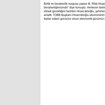
Birlik ve beraberlik vurgusu yapan M. Rifat Hisarc
beraberliğimizindir” diye konuştu. Herkesin fark
etmek gerektiğini belirten Hisarcıklıoğlu, şehirl
anlattı. TOBB Başkanı Hisarcıkloğlu ekonominin e
kadar askeri gücünüz olsun ekonomik gücünüz ç