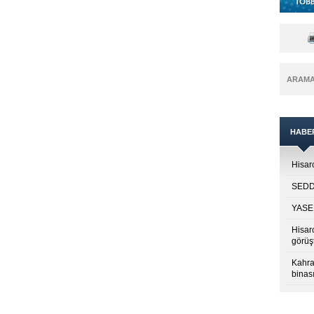
ARAM
HABE
Hisarc
SEDDK
YASED
Hisar
görüş
Kahra
binası