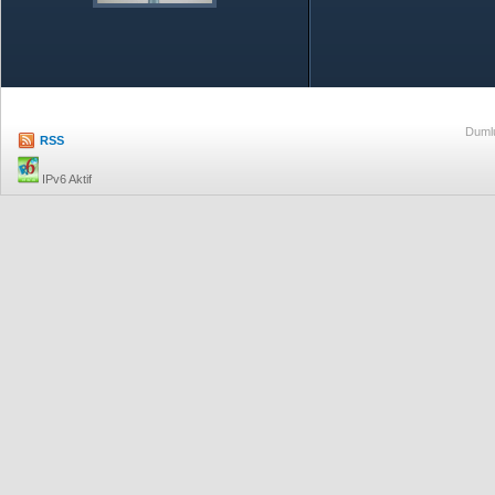
Özetle TOBB
Ekonomik R
Dumlu
RSS
IPv6 Aktif