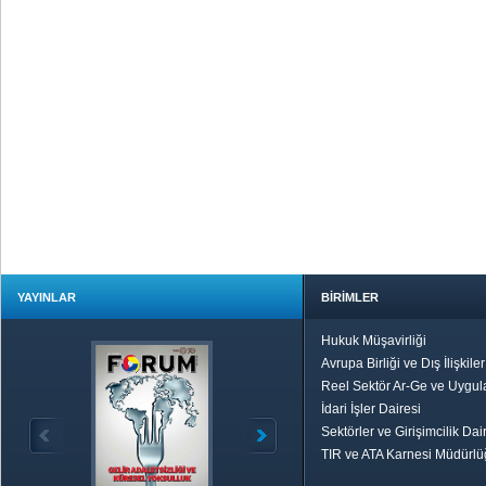
YAYINLAR
BİRİMLER
Hukuk Müşavirliği
Avrupa Birliği ve Dış İlişkile
Reel Sektör Ar-Ge ve Uygul
İdari İşler Dairesi
Sektörler ve Girişimcilik Dai
TIR ve ATA Karnesi Müdürl