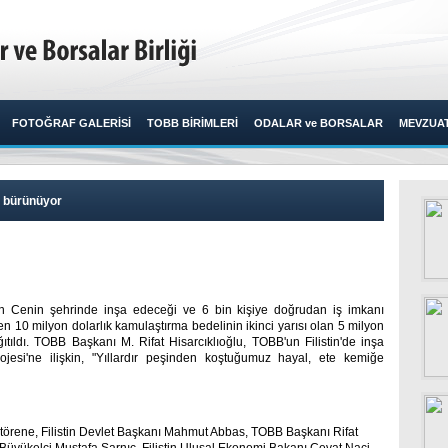
FOTOĞRAF GALERİSİ
TOBB BİRİMLERİ
ODALAR ve BORSALAR
MEVZUA
e bürünüyor
'nın Cenin şehrinde inşa edeceği ve 6 bin kişiye doğrudan iş imkanı
 10 milyon dolarlık kamulaştırma bedelinin ikinci yarısı olan 5 milyon
tıldı. TOBB Başkanı M. Rifat Hisarcıklıoğlu, TOBB'un Filistin'de inşa
jesi'ne ilişkin, "Yıllardır peşinden koştuğumuz hayal, ete kemiğe
törene, Filistin Devlet Başkanı Mahmut Abbas, TOBB Başkanı Rifat