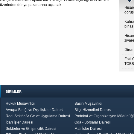
için mutabakat zaptına imza atmıştı. İsrail'in açacağı özel bir sınır
ı üzerinden dünya pazarlarına açılacak.
Hisar
görüş
Kahra
binası
Hisar
ziyare
Diren 
Eski 
TOBB’
BİRİMLER
Hukuk Müşavirliği
Basın Müşavirliği
Avrupa Birliği ve Dış İlişkiler Dairesi
Bilgi Hizmetleri Dairesi
Reel Sektör Ar-Ge ve Uygulama Dairesi
Protokol ve Organizasyon Müdürlüğ
İdari İşler Dairesi
Oda - Borsalar Dairesi
Sektörler ve Girişimcilik Dairesi
Mali İşler Dairesi