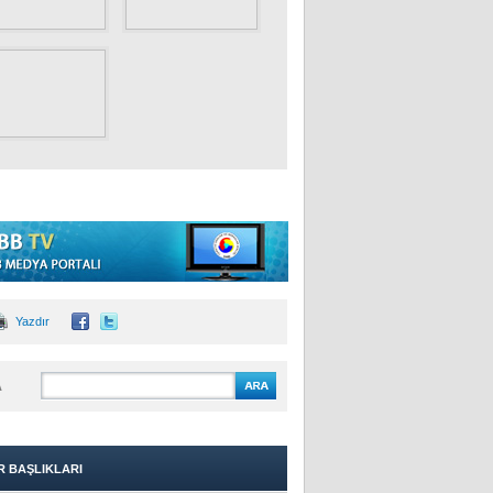
Yazdır
A
R BAŞLIKLARI