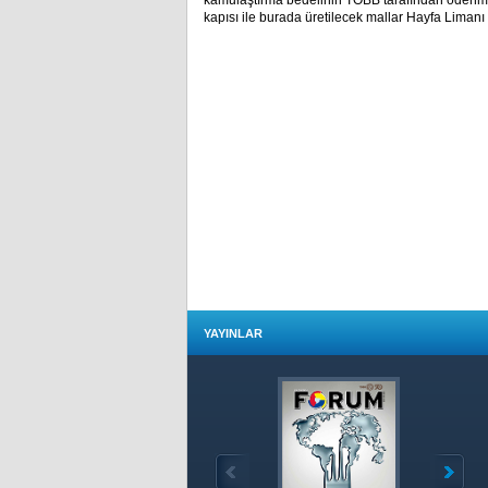
kamulaştırma bedelinin TOBB tarafından ödenmesi 
kapısı ile burada üretilecek mallar Hayfa Liman
YAYINLAR