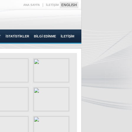
|
ENGLISH
ANA SAYFA
İLETİŞİM
T
İSTATİSTİKLER
BİLGİ EDİNME
İLETİŞİM