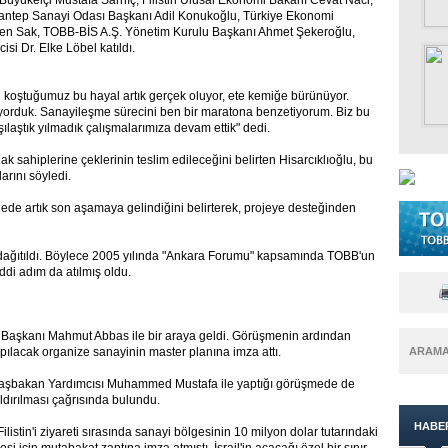
Büyükelçi Mustafa Sarnıç, Filistin Ulusal Ekonomi Bakanı Cevat Naci,
antep Sanayi Odası Başkanı Adil Konukoğlu, Türkiye Ekonomi
üven Sak, TOBB-BİS A.Ş. Yönetim Kurulu Başkanı Ahmet Şekeroğlu,
i Dr. Elke Löbel katıldı.
n koştuğumuz bu hayal artık gerçek oluyor, ete kemiğe bürünüyor.
yorduk. Sanayileşme sürecini ben bir maratona benzetiyorum. Biz bu
şılaştık yılmadık çalışmalarımıza devam ettik" dedi.
ahiplerine çeklerinin teslim edileceğini belirten Hisarcıklıoğlu, bu
arını söyledi.
de artık son aşamaya gelindiğini belirterek, projeye desteğinden
 dağıtıldı. Böylece 2005 yılında "Ankara Forumu" kapsamında TOBB'un
ddi adım da atılmış oldu.
let Başkanı Mahmut Abbas ile bir araya geldi. Görüşmenin ardından
ılacak organize sanayinin master planına imza attı.
ARAM
tin Başbakan Yardımcısı Muhammed Mustafa ile yaptığı görüşmede de
aldırılması çağrısında bulundu.
HABE
listin'i ziyareti sırasında sanayi bölgesinin 10 milyon dolar tutarındaki