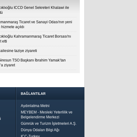
cıklıoğlu ICCD Genel Sekreteri Khalawi ile
tü
manmaraş Ticaret ve Sanayi Odası'nın yeni
 hizmete açıldı
cıklıoğlu Kahramanmaraş Ticaret Borsası'nı
t etti
ailesine taziye ziyareti
Giresun TSO Başkanı İbrahim Yamak’tan
a ziyaret
BAĞLANTILAR
Aydınlatma Metni
MEYBEM - Mesleki Yeterlilik ve
Belgelendirme Merkezi
ü
Gümrük ve Turizm İşletmeleri A.Ş.
Dünya Odaları Bilgi Ağı
ICC-Turkey