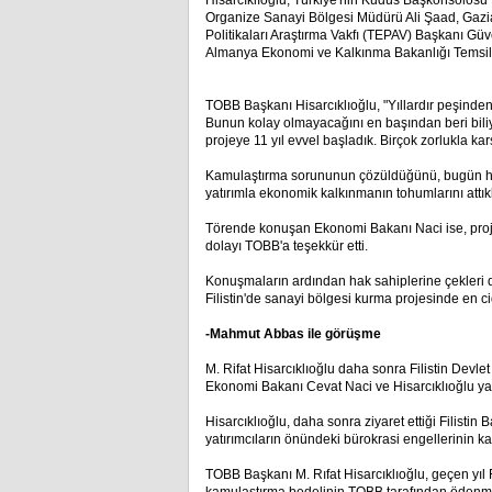
Hisarcıklıoğlu, Türkiye'nin Kudüs Başkonsolosu 
Organize Sanayi Bölgesi Müdürü Ali Şaad, Gazi
Politikaları Araştırma Vakfı (TEPAV) Başkanı G
Almanya Ekonomi ve Kalkınma Bakanlığı Temsilcis
TOBB Başkanı Hisarcıklıoğlu, "Yıllardır peşinde
Bunun kolay olmayacağını en başından beri bili
projeye 11 yıl evvel başladık. Birçok zorlukla kar
Kamulaştırma sorununun çözüldüğünü, bugün hak s
yatırımla ekonomik kalkınmanın tohumlarını attıkl
Törende konuşan Ekonomi Bakanı Naci ise, proje
dolayı TOBB'a teşekkür etti.
Konuşmaların ardından hak sahiplerine çekleri
Filistin'de sanayi bölgesi kurma projesinde en ci
-Mahmut Abbas ile görüşme
M. Rifat Hisarcıklıoğlu daha sonra Filistin Dev
Ekonomi Bakanı Cevat Naci ve Hisarcıklıoğlu yap
Hisarcıklıoğlu, daha sonra ziyaret ettiği Filis
yatırımcıların önündeki bürokrasi engellerinin k
TOBB Başkanı M. Rıfat Hisarcıklıoğlu, geçen yıl Fi