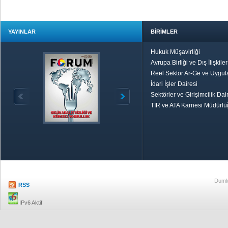
YAYINLAR
BİRİMLER
Hukuk Müşavirliği
Avrupa Birliği ve Dış İlişkile
Reel Sektör Ar-Ge ve Uygul
İdari İşler Dairesi
Sektörler ve Girişimcilik Dai
TIR ve ATA Karnesi Müdürl
Özetle TOBB
Ekonomik R
Dumlu
RSS
IPv6 Aktif