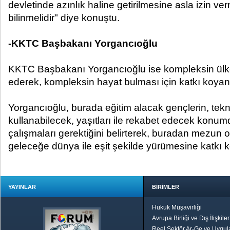
devletinde azınlık haline getirilmesine asla izin ver
bilinmelidir" diye konuştu.
-KKTC Başbakanı Yorgancıoğlu
KKTC Başbakanı Yorgancıoğlu ise kompleksin ülke
ederek, kompleksin hayat bulması için katkı koyanl
Yorgancıoğlu, burada eğitim alacak gençlerin, teknol
kullanabilecek, yaşıtları ile rekabet edecek konumd
çalışmaları gerektiğini belirterek, buradan mezun 
geleceğe dünya ile eşit şekilde yürümesine katkı k
YAYINLAR
BİRİMLER
Hukuk Müşavirliği
Avrupa Birliği ve Dış İlişkile
Reel Sektör Ar-Ge ve Uygul