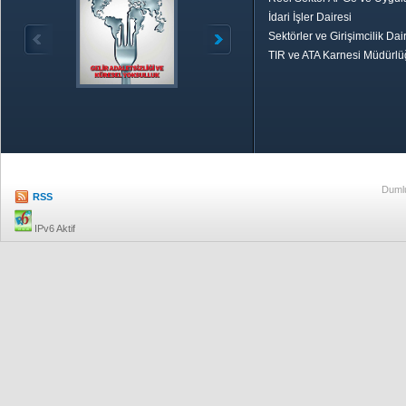
İdari İşler Dairesi
Sektörler ve Girişimcilik Dai
TIR ve ATA Karnesi Müdürl
Özetle TOBB
Ekonomik R
Dumlu
RSS
IPv6 Aktif