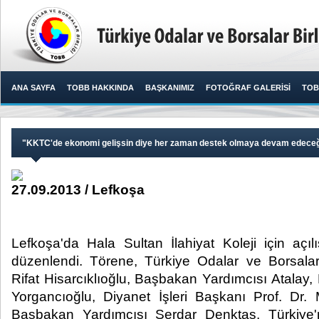
ANA SAYFA
TOBB HAKKINDA
BAŞKANIMIZ
FOTOĞRAF GALERİSİ
TOB
"KKTC'de ekonomi gelişsin diye her zaman destek olmaya devam edeceğ
27.09.2013 / Lefkoşa
Lefkoşa'da Hala Sultan İlahiyat Koleji için açı
düzenlendi. Törene, Türkiye Odalar ve Borsalar
Rifat Hisarcıklıoğlu, Başbakan Yardımcısı Atal
Yorgancıoğlu, Diyanet İşleri Başkanı Prof. D
Başbakan Yardımcısı Serdar Denktaş, Türkiye'