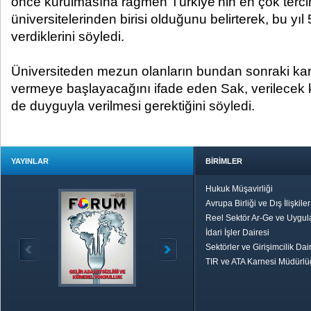
önce kurulmasına rağmen Türkiye'nin en çok terci
üniversitelerinden birisi olduğunu belirterek, bu yı
verdiklerini söyledi.
Üniversiteden mezun olanların bundan sonraki kara
vermeye başlayacağını ifade eden Sak, verilecek 
de duyguyla verilmesi gerektiğini söyledi.
YAYINLAR
BİRİMLER
Hukuk Müşavirliği
Avrupa Birliği ve Dış İlişkile
Reel Sektör Ar-Ge ve Uygul
İdari İşler Dairesi
Sektörler ve Girişimcilik Dai
TIR ve ATA Karnesi Müdürl
Özetle TOBB
Ekonomik R