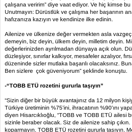
çalışana veririm” diye vaat ediyor. Ve hiç kimse 
Unutmayın: Dürüstlük ve çalışma her başarının ana
hafızanıza kazıyın ve kendinize ilke edinin.
Ailenize ve ülkenize değer vermekten asla vazge
demeyin, biz deyin, ülkem deyin, milletim deyin. Mi
değerlerinizden ayrılmadan dünyaya açık olun. D
düzleşiyor, sınırlar kalkıyor, mesafeler azalıyor, fır
düzeninde sizler mutlaka başarılı olacaksınız. Bu
Ben sizlere çok güveniyorum” şeklinde konuştu.
-“TOBB ETÜ rozetini gururla taşıyın”
“Sizin diğer bir büyük avantajınız da 12 milyon kiş
Türkiye üretiminin %75’ini, ihracatının %90’ını ya
diyen Hisarcıklıoğlu, “TOBB ve TOBB ETÜ ailesi 
sizinle beraber olacak. Siz de ailenize sahip çıkın
koparmayın. TOBB ETÜ rozetini gururla taşıyın. 