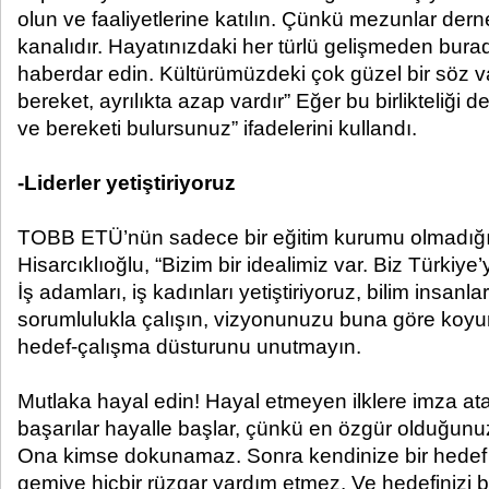
olun ve faaliyetlerine katılın. Çünkü mezunlar dern
kanalıdır. Hayatınızdaki her türlü gelişmeden bur
haberdar edin. Kültürümüzdeki çok güzel bir söz var
bereket, ayrılıkta azap vardır” Eğer bu birlikteliği d
ve bereketi bulursunuz” ifadelerini kullandı.
-Liderler yetiştiriyoruz
TOBB ETÜ’nün sadece bir eğitim kurumu olmadığı
Hisarcıklıoğlu, “Bizim bir idealimiz var. Biz Türkiye’y
İş adamları, iş kadınları yetiştiriyoruz, bilim insanlar
sorumlulukla çalışın, vizyonunuzu buna göre koyu
hedef-çalışma düsturunu unutmayın.
Mutlaka hayal edin! Hayal etmeyen ilklere imza a
başarılar hayalle başlar, çünkü en özgür olduğunuz 
Ona kimse dokunamaz. Sonra kendinize bir hedef
gemiye hiçbir rüzgar yardım etmez. Ve hedefinizi 