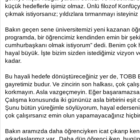
küçük hedeflerle işimiz olmaz. Ünlü filozof Konfüç
çıkmak istiyorsanız; yıldızlara tırmanmayı isteyiniz k
Bakın geçen sene üniversitemizi yeni kazanan öğre
programda, bir öğrencimiz kendinden emin bir şeki
cumhurbaşkanı olmak istiyorum” dedi. Benim çok 
hayal büyük. İşte bizim sizden istediğimiz vizyon 
kadar.
Bu hayali hedefe dönüştüreceğiniz yer de, TOBB 
gayretimiz budur. Ve zincirin son halkası, çok çal
korkmayın. Asla vazgeçmeyin. Eğer başaramazsanı
Çalışma konusunda iki gününüz asla birbirini eşit 
Şunu bütün yüreğimle söylüyorum, hayal ederseni
çok çalışırsanız emin olun yapamayacağınız hiçbir
Bakın aramızda daha öğrenciyken icat çıkarıp kend
arkadaşlarımız var. Daha dün öğrenci iken, bugün 