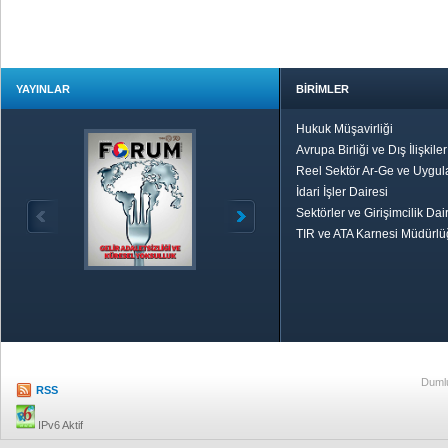
YAYINLAR
BİRİMLER
Hukuk Müşavirliği
Avrupa Birliği ve Dış İlişkile
Reel Sektör Ar-Ge ve Uygul
İdari İşler Dairesi
Sektörler ve Girişimcilik Dai
TIR ve ATA Karnesi Müdürl
Özetle TOBB
Ekonomik R
Dumlu
RSS
IPv6 Aktif