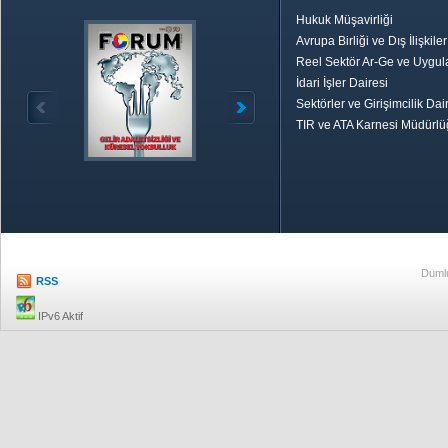
Hukuk Müşavirliği
Avrupa Birliği ve Dış İlişkile
Reel Sektör Ar-Ge ve Uygul
İdari İşler Dairesi
Sektörler ve Girişimcilik Dai
TIR ve ATA Karnesi Müdürl
Özetle TOBB
Ekonomik R
Dumlu
RSS
IPv6 Aktif