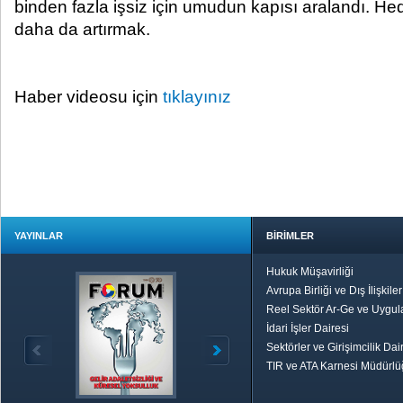
binden fazla işsiz için umudun kapısı aralandı. Hede
daha da artırmak.
Haber videosu için
tıklayınız
YAYINLAR
BİRİMLER
Hukuk Müşavirliği
Avrupa Birliği ve Dış İlişkile
Reel Sektör Ar-Ge ve Uygul
İdari İşler Dairesi
Sektörler ve Girişimcilik Dai
TIR ve ATA Karnesi Müdürl