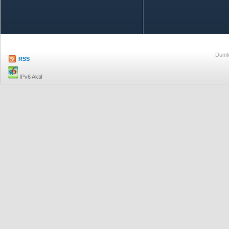
Özetle TOBB
Ekonomik R
Dumlu
RSS
IPv6 Aktif