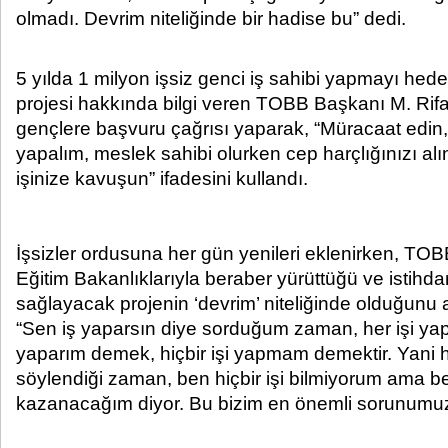
olmadı. Devrim niteliğinde bir hadise bu” dedi. ​ ​
5 yılda 1 milyon işsiz genci iş sahibi yapmayı he
projesi hakkında bilgi veren TOBB Başkanı M. Rifat 
gençlere başvuru çağrısı yaparak, “Müracaat edin,
yapalım, meslek sahibi olurken cep harçlığınızı a
işinize kavuşun” ifadesini kullandı.
İşsizler ordusuna her gün yenileri eklenirken, TOB
Eğitim Bakanlıklarıyla beraber yürüttüğü ve istihd
sağlayacak projenin ‘devrim’ niteliğinde olduğunu a
“Sen iş yaparsın diye sorduğum zaman, her işi yapa
yaparım demek, hiçbir işi yapmam demektir. Yani h
söylendiği zaman, ben hiçbir işi bilmiyorum ama b
kazanacağım diyor. Bu bizim en önemli sorunumuz