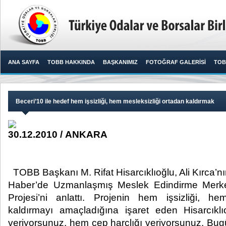
ANA SAYFA
TOBB HAKKINDA
BAŞKANIMIZ
FOTOĞRAF GALERİSİ
TOB
Beceri’10 ile hedef hem işsizliği, hem mesleksizliği ortadan kaldırmak
30.12.2010 / ANKARA
TOBB Başkanı M. Rifat Hisarcıklıoğlu, Ali Kırca
Haber’de Uzmanlaşmış Meslek Edindirme Merke
Projesi’ni anlattı. Projenin hem işsizliği, he
kaldırmayı amaçladığına işaret eden Hisarcıklı
veriyorsunuz, hem cep harçlığı veriyorsunuz. Bug