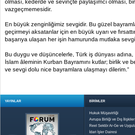
olması, kederde ve sevinçte paylaşımcı olması, bir
vazgeçmemesidir.
En büyük zenginliğimiz sevgidir. Bu güzel bayram
geçirmeyi aksatanlar için en büyük uyarı ve fırsattı
başarıya ulaşan her işin hamurunda mutlaka sevgi 
Bu duygu ve düşüncelerle, Türk iş dünyası adına, m
İslam âleminin Kurban Bayramını kutlar; birlik ve be
ve sevgi dolu nice bayramlara ulaşmayı dilerim.”
YAYINLAR
BİRİMLER
Hukuk Müşavirliği
Avrupa Birliği ve Dış İlişkile
Reel Sektör Ar-Ge ve Uygul
İdari İşler Dairesi