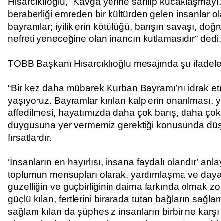
Hisarcıklıoğlu, “Kavga yerine sarılıp kucaklaşmayı, a
beraberliği emreden bir kültürden gelen insanlar ola
bayramlar; iyiliklerin kötülüğü, barışın savaşı, doğ
nefreti yeneceğine olan inancın kutlamasıdır” dedi.
TOBB Başkanı Hisarcıklıoğlu mesajında şu ifadeler
“Bir kez daha mübarek Kurban Bayramı’nı idrak e
yaşıyoruz. Bayramlar kırılan kalplerin onarılması, y
affedilmesi, hayatımızda daha çok barış, daha ço
duygusuna yer vermemiz gerektiği konusunda düş
fırsatlardır.
‘İnsanların en hayırlısı, insana faydalı olandır’ anl
toplumun mensupları olarak, yardımlaşma ve daya
güzelliğin ve güçbirliğinin daima farkında olmak z
güçlü kılan, fertlerini birarada tutan bağların sağlam
sağlam kılan da şüphesiz insanların birbirine karşı