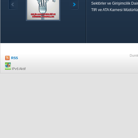
Sektörler ve Girişimcilik Dai
TIR ve ATA Karnesi Müdürl
Özetle TOBB
Ekonomik R
Dumlu
RSS
IPv6 Aktif