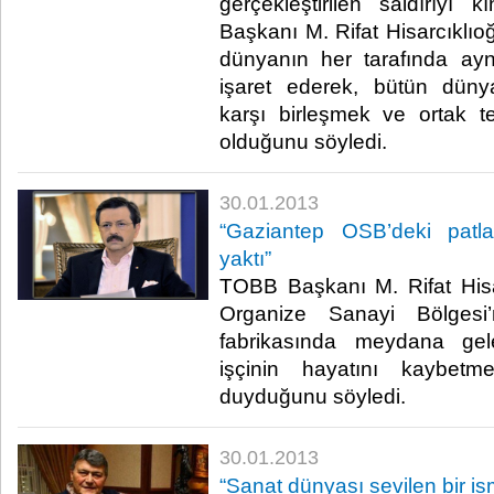
gerçekleştirilen saldırıyı 
Başkanı M. Rifat Hisarcıklıo
dünyanın her tarafında aynı 
işaret ederek, bütün dünyan
karşı birleşmek ve ortak 
olduğunu söyledi. ​
30.01.2013
​“Gaziantep OSB’deki patl
yaktı”
​ TOBB Başkanı M. Rifat Hisa
Organize Sanayi Bölgesi
fabrikasında meydana ge
işçinin hayatını kaybet
duyduğunu söyledi. ​
30.01.2013
​“Sanat dünyası sevilen bir is