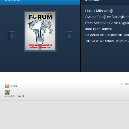
Hukuk Müşavirliği
Avrupa Birliği ve Dış İlişkile
Reel Sektör Ar-Ge ve Uygul
İdari İşler Dairesi
Sektörler ve Girişimcilik Dai
TIR ve ATA Karnesi Müdürl
Özetle TOBB
Ekonomik R
Dumlu
RSS
IPv6 Aktif