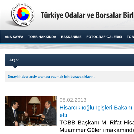
ANA SAYFA
TOBB HAKKINDA
BAŞKANIMIZ
FOTOĞRAF GALERİSİ
TOB
Arşiv
Detaylı haber arşiv araması yapmak için buraya tıklayın.
08.02.2013
Hisarcıklıoğlu İçişleri Bakan
etti
TOBB Başkanı M. Rifat Hisarc
Muammer Güler’i makamında 