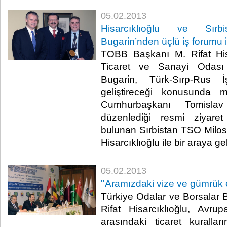
05.02.2013
Hisarcıklıoğlu ve Sır
Bugarin’nden üçlü iş forumu iç
TOBB Başkanı M. Rifat Hisa
Ticaret ve Sanayi Odası
Bugarin, Türk-Sırp-Rus İ
geliştireceği konusunda m
Cumhurbaşkanı Tomislav 
düzenlediği resmi ziyaret 
bulunan Sırbistan TSO Milo
Hisarcıklıoğlu ile bir araya geldi.
05.02.2013
​''Aramızdaki vize ve gümrük 
​ Türkiye Odalar ve Borsalar 
Rifat Hisarcıklıoğlu, Avrup
arasındaki ticaret kuralla