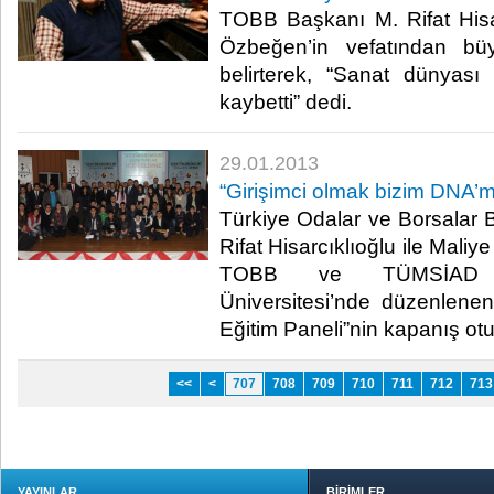
​ TOBB Başkanı M. Rifat Hisa
Özbeğen’in vefatından b
belirterek, “Sanat dünyası
kaybetti” dedi. ​
29.01.2013
​“Girişimci olmak bizim DNA’m
​ Türkiye Odalar ve Borsalar 
Rifat Hisarcıklıoğlu ile Mal
TOBB ve TÜMSİAD t
Üniversitesi’nde düzenlenen 
Eğitim Paneli”nin kapanış otur
<<
<
707
708
709
710
711
712
713
YAYINLAR
BİRİMLER