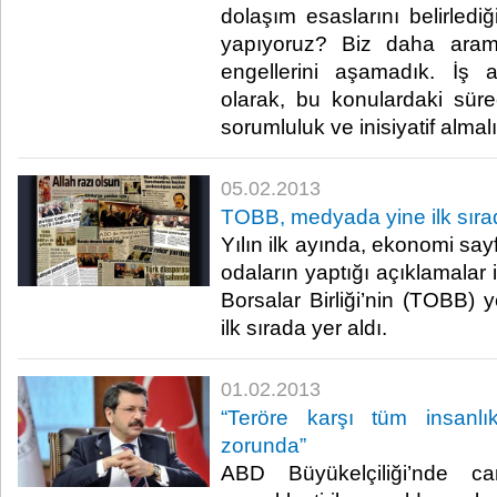
dolaşım esaslarını belirlediğ
yapıyoruz? Biz daha aram
engellerini aşamadık. İş a
olarak, bu konulardaki süreç
sorumluluk ve inisiyatif almalıyı
05.02.2013
​TOBB, medyada yine ilk sır
​ Yılın ilk ayında, ekonomi say
odaların yaptığı açıklamalar 
Borsalar Birliği’nin (TOBB) y
ilk sırada yer aldı. ​
01.02.2013
​“Teröre karşı tüm insanl
zorunda”
​ ABD Büyükelçiliği’nde c