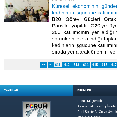
Küresel ekonominin gündem
kadınların işgücüne katılımının
B20 Görev Güçleri Ortak To
Paris’te yapıldı. G20’ye ü
300 katılımcının yer aldığ
sorunların ele alındığı toplan
kadınların işgücüne katılımının 
sırada yer alarak önemini ve ac
<<
<
611
612
613
614
615
616
617
YAYINLAR
BİRİMLER
Hukuk Müşavirliği
Avrupa Birliği ve Dış İlişkile
Reel Sektör Ar-Ge ve Uygul