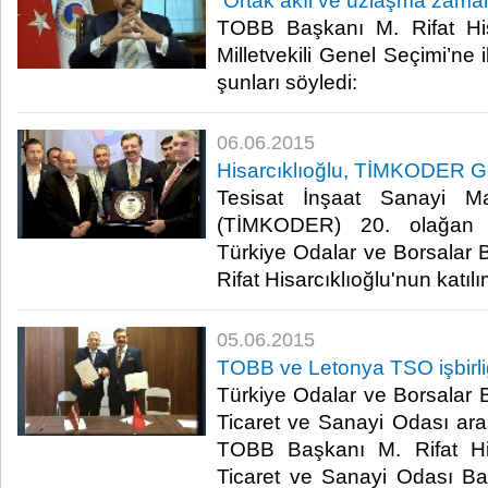
“Ortak akıl ve uzlaşma zama
TOBB Başkanı M. Rifat His
Milletvekili Genel Seçimi’ne 
şunları söyledi:​
06.06.2015
Hisarcıklıoğlu, TİMKODER Ge
Tesisat İnşaat Sanayi Mal
(TİMKODER) 20. olağan ge
Türkiye Odalar ve Borsalar B
Rifat Hisarcıklıoğlu'nun katılım
05.06.2015
TOBB ve Letonya TSO işbirli
Türkiye Odalar ve Borsalar B
Ticaret ve Sanayi Odası aras
TOBB Başkanı M. Rifat His
Ticaret ve Sanayi Odası Ba