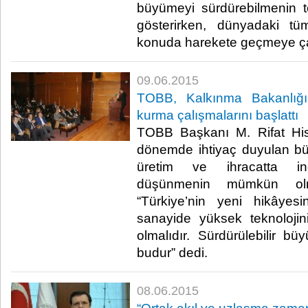
büyümeyi sürdürebilmenin t
gösterirken, dünyadaki t
konuda harekete geçmeye çağ
09.06.2015
TOBB, Kalkınma Bakanlığı 
kurma çalışmalarını başlattı
TOBB Başkanı M. Rifat His
dönemde ihtiyaç duyulan b
üretim ve ihracatta in
düşünmenin mümkün olma
“Türkiye’nin yeni hikâyes
sanayide yüksek teknolojin
olmalıdır. Sürdürülebilir 
budur” dedi.​
08.06.2015