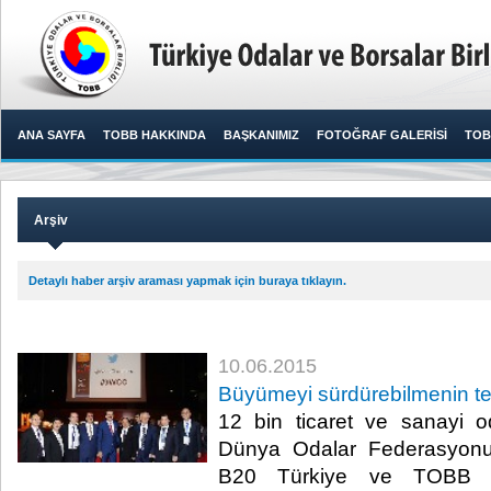
ANA SAYFA
TOBB HAKKINDA
BAŞKANIMIZ
FOTOĞRAF GALERİSİ
TOB
Arşiv
Detaylı haber arşiv araması yapmak için buraya tıklayın.
10.06.2015
Büyümeyi sürdürebilmenin te
12 bin ticaret ve sanayi o
Dünya Odalar Federasyonu
B20 Türkiye ve TOBB Baş