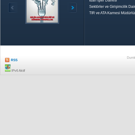
İdari İşler Dairesi
Sektörler ve Girişimcilik Dai
TIR ve ATA Karnesi Müdürl
Özetle TOBB
Ekonomik R
Dumlu
RSS
IPv6 Aktif