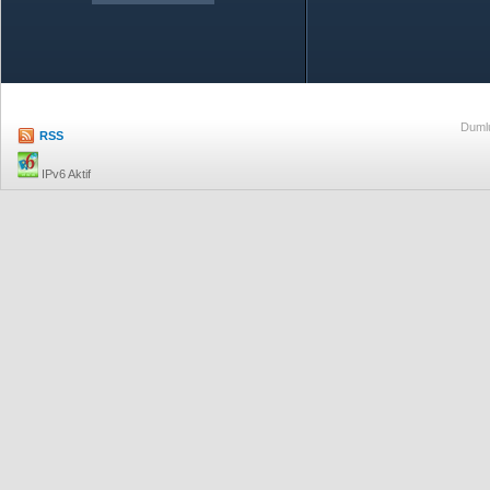
Özetle TOBB
Ekonomik R
Dumlu
RSS
IPv6 Aktif