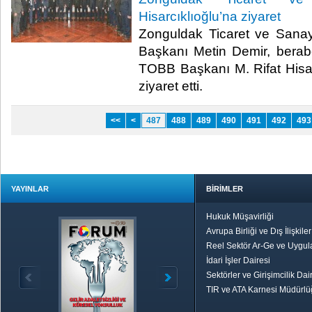
Hisarcıklıoğlu’na ziyaret
Zonguldak Ticaret ve Sana
Başkanı Metin Demir, beraber
TOBB Başkanı M. Rifat Hisa
ziyaret etti.​
<<
<
487
488
489
490
491
492
493
YAYINLAR
BİRİMLER
Hukuk Müşavirliği
Avrupa Birliği ve Dış İlişkile
Reel Sektör Ar-Ge ve Uygul
İdari İşler Dairesi
Sektörler ve Girişimcilik Dai
TIR ve ATA Karnesi Müdürl