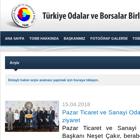
ANA SAYFA
TOBB HAKKINDA
BAŞKANIMIZ
FOTOĞRAF GALERİSİ
TOB
Arşiv
Detaylı haber arşiv araması yapmak için buraya tıklayın.
15.04.2018
Pazar Ticaret ve Sanayi Odas
ziyaret
Pazar Ticaret ve Sanayi
Başkanı Neşet Çakır, beraber