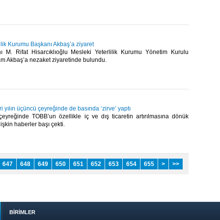
ilik Kurumu Başkanı Akbaş’a ziyaret
M. Rifat Hisarcıklıoğlu Mesleki Yeterlilik Kurumu Yönetim Kurulu
m Akbaş’a nezaket ziyaretinde bulundu.​
 yılın üçüncü çeyreğinde de basında ‘zirve’ yaptı
çeyreğinde TOBB’un özellikle iç ve dış ticaretin artırılmasına dönük
lişkin haberler başı çekti.​
647
648
649
650
651
652
653
654
655
>
>>
BİRİMLER