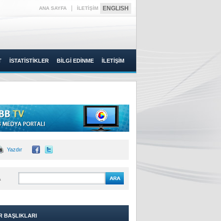
|
ENGLISH
ANA SAYFA
İLETİŞİM
T
İSTATİSTİKLER
BİLGİ EDİNME
İLETİŞİM
Yazdır
A
R BAŞLIKLARI