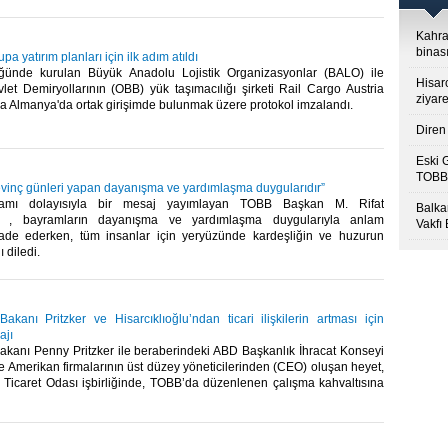
Kahra
binası
a yatırım planları için ilk adım atıldı
ünde kurulan Büyük Anadolu Lojistik Organizasyonlar (BALO) ile
Hisar
let Demiryollarının (OBB) yük taşımacılığı şirketi Rail Cargo Austria
ziyare
a Almanya'da ortak girişimde bulunmak üzere protokol imzalandı.​
Diren 
Eski 
TOBB’
evinç günleri yapan dayanışma ve yardımlaşma duygularıdır”
amı dolayısıyla bir mesaj yayımlayan TOBB Başkan M. Rifat
Balkan
lu, , bayramların dayanışma ve yardımlaşma duygularıyla anlam
Vakfı
fade ederken, tüm insanlar için yeryüzünde kardeşliğin ve huzurun
diledi.​
akanı Pritzker ve Hisarcıklıoğlu’ndan ticari ilişkilerin artması için
ajı
akanı Penny Pritzker ile beraberindeki ABD Başkanlık İhracat Konseyi
 Amerikan firmalarının üst düzey yöneticilerinden (CEO) oluşan heyet,
Ticaret Odası işbirliğinde, TOBB’da düzenlenen çalışma kahvaltısına