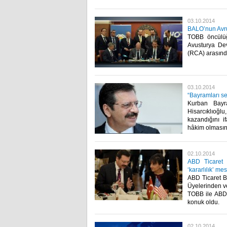
03.10.2014
BALO’nun Avrup
TOBB öncülüğ
Avusturya Dev
(RCA) arasınd
03.10.2014
“Bayramları s
Kurban Bayr
Hisarcıklıoğ
kazandığını i
hâkim olmasını 
02.10.2014
ABD Ticaret B
‘kararlılık’ mes
ABD Ticaret B
Üyelerinden ve
TOBB ile ABD 
konuk oldu.​
02.10.2014