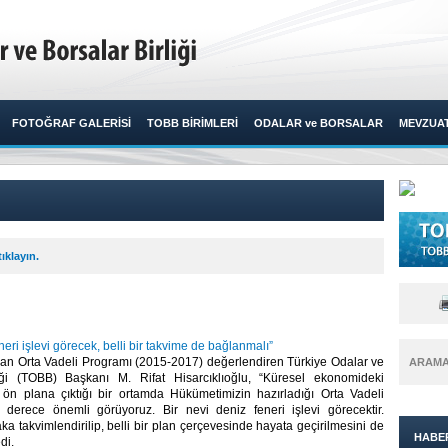
FOTOĞRAF GALERİSİ
TOBB BİRİMLERİ
ODALAR ve BORSALAR
MEVZUA
ıklayın.
neri işlevi görecek, belli bir takvime de bağlanmalı”
an Orta Vadeli Programı (2015-2017) değerlendiren Türkiye Odalar ve
ARAM
iği (TOBB) Başkanı M. Rifat Hisarcıklıoğlu, “Küresel ekonomideki
in ön plana çıktığı bir ortamda Hükümetimizin hazırladığı Orta Vadeli
derece önemli görüyoruz. Bir nevi deniz feneri işlevi görecektir.
ka takvimlendirilip, belli bir plan çerçevesinde hayata geçirilmesini de
HABE
i.​