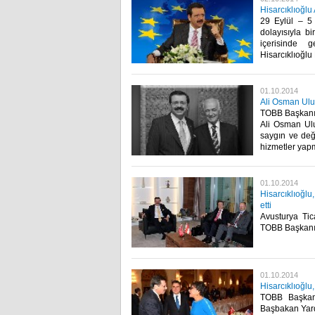
Hisarcıklıoğlu
29 Eylül – 5 
dolayısıyla b
içerisinde ge
Hisarcıklıoğlu
01.10.2014
Ali Osman Ulus
TOBB Başkanı M
Ali Osman Ulu
saygın ve değe
hizmetler yapm
01.10.2014
Hisarcıklıoğlu
etti
Avusturya Tic
TOBB Başkanı M.
01.10.2014
Hisarcıklıoğlu
TOBB Başkanı
Başbakan Yardı