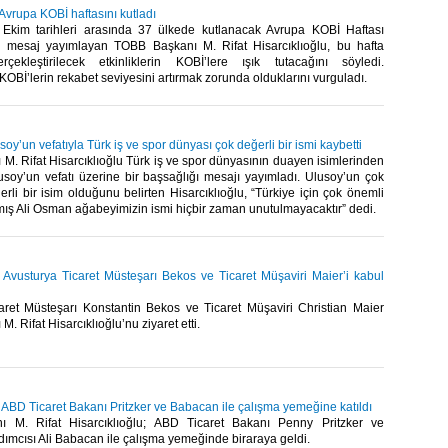
 Avrupa KOBİ haftasını kutladı
Ekim tarihleri arasında 37 ülkede kutlanacak Avrupa KOBİ Haftası
ir mesaj yayımlayan TOBB Başkanı M. Rifat Hisarcıklıoğlu, bu hafta
rçekleştirilecek etkinliklerin KOBİ’lere ışık tutacağını söyledi.
 KOBİ’lerin rekabet seviyesini artırmak zorunda olduklarını vurguladı.​
oy’un vefatıyla Türk iş ve spor dünyası çok değerli bir ismi kaybetti
. Rifat Hisarcıklıoğlu Türk iş ve spor dünyasının duayen isimlerinden
soy’un vefatı üzerine bir başsağlığı mesajı yayımladı. Ulusoy’un çok
rli bir isim olduğunu belirten Hisarcıklıoğlu, “Türkiye için çok önemli
ış Ali Osman ağabeyimizin ismi hiçbir zaman unutulmayacaktır” dedi.​
, Avusturya Ticaret Müsteşarı Bekos ve Ticaret Müşaviri Maier’i kabul
aret Müsteşarı Konstantin Bekos ve Ticaret Müşaviri Christian Maier
 Rifat Hisarcıklıoğlu’nu ziyaret etti.​
, ABD Ticaret Bakanı Pritzker ve Babacan ile çalışma yemeğine katıldı
 M. Rifat Hisarcıklıoğlu; ABD Ticaret Bakanı Penny Pritzker ve
mcısı Ali Babacan ile çalışma yemeğinde biraraya geldi.​