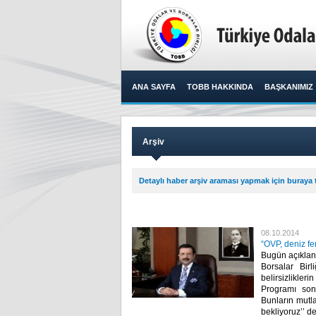
ANA SAYFA
TOBB HAKKINDA
BAŞKANIMIZ
Arşiv
Detaylı haber arşiv araması yapmak için buraya t
08.10.2014
“OVP, deniz fe
Bugün açıklan
Borsalar Birl
belirsizlikler
Programı son 
Bunların mutla
bekliyoruz’’ ded