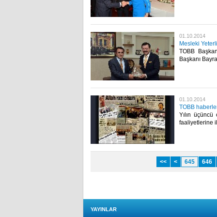
01.10.2014
Mesleki Yeterl
TOBB Başkanı 
Başkanı Bayra
01.10.2014
TOBB haberleri
Yılın üçüncü 
faaliyetlerine i
<<
<
645
646
YAYINLAR