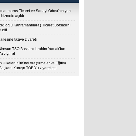
manmaraş Ticaret ve Sanayi Odası'nın yeni
 hizmete açıldı
cıklıoğlu Kahramanmaraş Ticaret Borsası'nı
t etti
ailesine taziye ziyareti
Giresun TSO Başkanı İbrahim Yamak’tan
a ziyaret
 Ülkeleri Kültürel Araştırmalar ve Eğitim
 Başkanı Kuruşa TOBB’u ziyaret etti